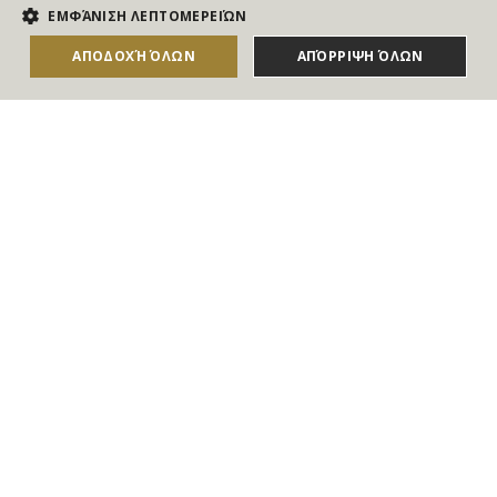
NEWSLETTER
ΕΜΦΆΝΙΣΗ ΛΕΠΤΟΜΕΡΕΙΏΝ
Για να ενημερώνεστε άμεσα για τους Διαγωνισμούς, τα
ΑΠΟΔΟΧΉ ΌΛΩΝ
ΑΠΌΡΡΙΨΗ ΌΛΩΝ
ΑΓΟΡΑΣΕ ΤΟ
Δώρα, τις Νέες Προσφορές & τις Νέες Δωροεπιταγές
του Goldmall
Συμφωνώ με τους
Όρους και τις Προϋποθέσεις
και την
Πολιτική απορρήτου