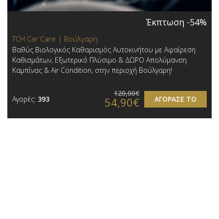
Έκπτωση -54%
TCH Car Care | Βούλγαρη
Βαθύς Βιολογικός Καθαρισμός Αυτοκινήτου με Αφαίρεση
Καθισμάτων, Εξωτερικό Πλύσιμο & ΔΩΡΟ Απολύμανση
Καμπίνας & Air Condition, στην περιοχή Βούλγαρη!
120,00€
Αγορές:
393
ΑΓΟΡΑΣΕ ΤΟ
54,90€