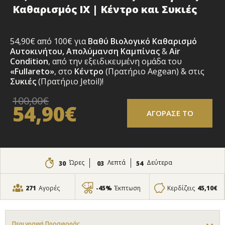
Καθαρισμός ΙΧ | Κέντρο και Συκιές
54,90€ από 100€ για
Βαθύ Βιολογικό Καθαρισμό
Αυτοκινήτου
,
Απολύμανση Καμπίνας
&
Air
Condition
, από την εξειδικευμένη ομάδα του
«Fullareto»
, στο
Κέντρο
(Πρατήριο Aegean) & στις
Συκιές
(Πρατήριο Jetoil)!
100,00€
54,90€
ΑΓΟΡΑΣΕ ΤΟ
Ώρες
Λεπτά
Δεύτερα
30
03
52
271
Αγορές
-45%
Έκπτωση
Κερδίζεις
45,10€
Περιγραφή Προσφοράς