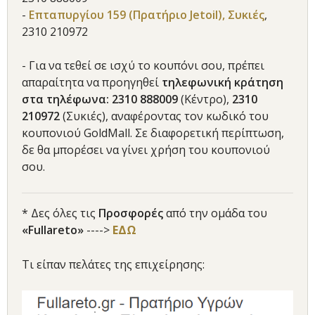
-
Επταπυργίου 159 (Πρατήριο Jetoil), Συκιές
,
2310 210972
- Για να τεθεί σε ισχύ το κουπόνι σου, πρέπει
απαραίτητα να προηγηθεί
τηλεφωνική κράτηση
στα τηλέφωνα: 2310 888009
(Κέντρο),
2310
210972
(Συκιές), αναφέροντας τον κωδικό του
κουπονιού GoldMall. Σε διαφορετική περίπτωση,
δε θα μπορέσει να γίνει χρήση του κουπονιού
σου.
* Δες όλες τις
Προσφορές
από την ομάδα του
«Fullareto»
---->
ΕΔΩ
Τι είπαν πελάτες της επιχείρησης: