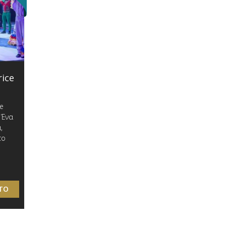
rice
de
 Ένα
,
το
ΤΟ