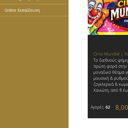
Online Εκπαίδευση
Circo Mundial | 
Το διεθνούς φήμης
πρώτη φορά στην 
μοναδικό θέαμα γ
μουσική & ρυθμού
ζογκλερικά & κωμι
Χανιώτη, από 8 έ
8,0
Αγορές:
62