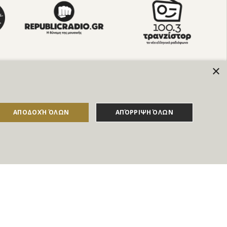
×
σφορές & τις Νέες Δωροεπιταγές του Goldmall
ΑΠΟΔΟΧΉ ΌΛΩΝ
ΑΠΌΡΡΙΨΗ ΌΛΩΝ
 την
Πολιτική απορρήτου