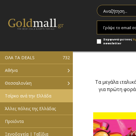
Συμφωνώ με τους
Ό
newsletter
ΟΛΑ ΤΑ DEALS
732
Αθήνα
Τα μεγάλα ιταλικ
Θεσσαλονίκη
για πρώτη φορά
Τσίρκο ανά την Ελλάδα
Άλλες πόλεις της Ελλάδας
Προϊόντα
Ξενοδοχεία | Ταξίδια