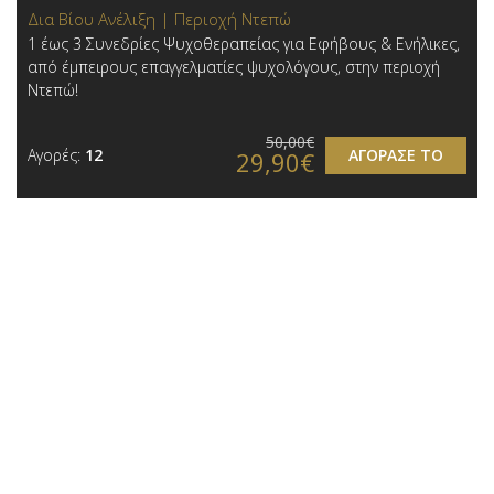
Δια Βίου Ανέλιξη | Περιοχή Ντεπώ
1 έως 3 Συνεδρίες Ψυχοθεραπείας για Εφήβους & Ενήλικες,
από έμπειρους επαγγελματίες ψυχολόγους, στην περιοχή
Ντεπώ!
50,00€
Αγορές:
12
ΑΓΟΡΑΣΕ ΤΟ
29,90€