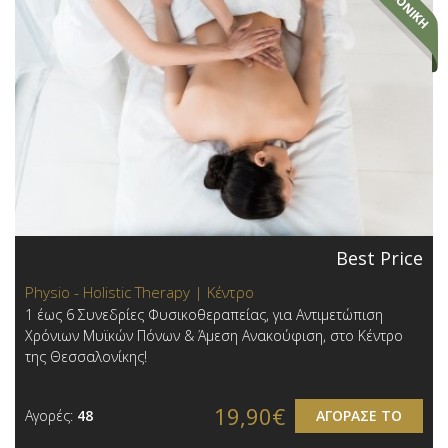
Best Price
Physio - Holistic Therapy | Κέντρο
1 έως 6 Συνεδρίες Φυσικοθεραπείας, για Αντιμετώπιση
Χρόνιων Μυϊκών Πόνων & Άμεση Ανακούφιση, στο Κέντρο
της Θεσσαλονίκης!
19,90€
Αγορές:
48
ΑΓΟΡΑΣΕ ΤΟ