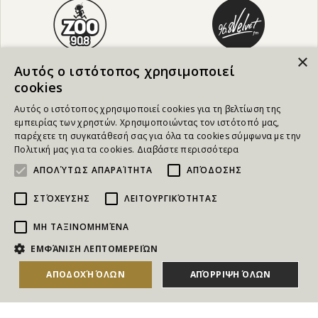
×
Αυτός ο ιστότοπος χρησιμοποιεί
cookies
Αυτός ο ιστότοπος χρησιμοποιεί cookies για τη βελτίωση της
εμπειρίας των χρηστών. Χρησιμοποιώντας τον ιστότοπό μας,
παρέχετε τη συγκατάθεσή σας για όλα τα cookies σύμφωνα με την
Πολιτική μας για τα cookies.
Διαβάστε περισσότερα
ΑΠΟΛΎΤΩΣ ΑΠΑΡΑΊΤΗΤΑ
ΑΠΌΔΟΣΗΣ
ΣΤΌΧΕΥΣΗΣ
ΛΕΙΤΟΥΡΓΙΚΌΤΗΤΑΣ
ΜΗ ΤΑΞΙΝΟΜΗΜΈΝΑ
NEWSLETTER
ΕΜΦΆΝΙΣΗ ΛΕΠΤΟΜΕΡΕΙΏΝ
ΑΠΟΔΟΧΉ ΌΛΩΝ
ΑΠΌΡΡΙΨΗ ΌΛΩΝ
Για να ενημερώνεστε άμεσα για τους Διαγωνισμούς, τα
Δώρα, τις Νέες Προσφορές & τις Νέες Δωροεπιταγές
του Goldmall