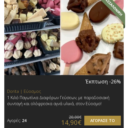
Έκπτωση -26%
Dorita | Εύοσμος
1 Κιλό Παγωτίνια Διαφόρων Γεύσεων, με παραδοσιακή
συνταγή και ολόφρεσκα αγνά υλικά, στον Εύοσμο!
20,00€
Αγορές:
24
ΑΓΟΡΑΣΕ ΤΟ
14,90€