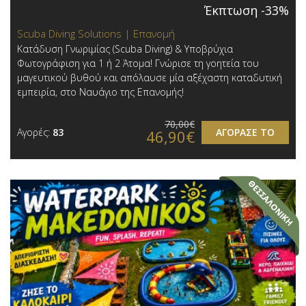
Έκπτωση -33%
Scuba Diving Solutions | Επανομή
Κατάδυση Γνωριμίας (Scuba Diving) & Υποβρύχια
Φωτογράφιση για 1 ή 2 Άτομα! Γνώρισε τη γοητεία του
μαγευτικού βυθού και απόλαυσε μία αξέχαστη καταδυτική
εμπειρία, στο Ναυάγιο της Επανομής!
70,00€
Αγορές:
83
ΑΓΟΡΑΣΕ ΤΟ
46,90€