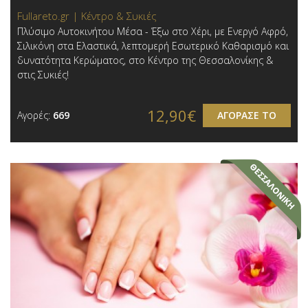
Fullareto.gr | Κέντρο & Συκιές
Πλύσιμο Αυτοκινήτου Μέσα - Έξω στο Χέρι, με Ενεργό Αφρό,
Σιλικόνη στα Ελαστικά, λεπτομερή Εσωτερικό Καθαρισμό και
δυνατότητα Κερώματος, στο Κέντρο της Θεσσαλονίκης &
στις Συκιές!
12,90€
Αγορές:
669
ΑΓΟΡΑΣΕ ΤΟ