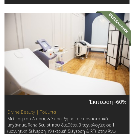
Έκπτωση -60%
Divine Beauty | Τούμπα
Μείωση του Λίπους & Σύσφιξη με το επαναστατικό
μηχάνημα Rena Sculpt που διαθέτει 3 τεχνολογίες σε 1
(μαγνητική διέγερση, ηλεκτρική διέγερση & RF), στην Άνω