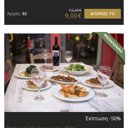
12,00€
Αγορές:
92
ΑΓΟΡΑΣΕ ΤΟ
9,00€
Έκπτωση -50%
Rediviva Cucina Povera | Άνω Πόλη