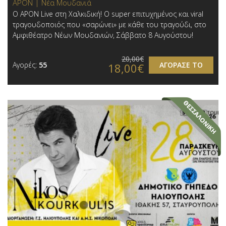
APON | Νέα Μουδανιά
Ο APON Live στη Χαλκιδική! Ο super επιτυχημένος και viral
τραγουδοποιός που «σαρώνει» με κάθε του τραγούδι, στο
Αμφιθέατρο Νέων Μουδανιών, Σάββατο 8 Αυγούστου!
20,00€
Αγορές:
55
ΑΓΟΡΑΣΕ ΤΟ
18,00€