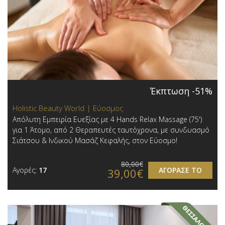
Έκπτωση -51%
Holistic Beauty World | Εύοσμος
Απόλυτη Εμπειρία Ευεξίας με 4 Hands Relax Massage (75')
για 1 Άτομο, από 2 Θεραπευτές ταυτόχρονα, με συνδυασμό
Σιάτσου & Ινδικού Μασάζ Κεφαλής, στον Εύοσμο!
80,00€
Αγορές:
17
ΑΓΟΡΑΣΕ ΤΟ
39,00€