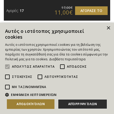
17,00€
Αγορές:
17
ΑΓΟΡΑΣΕ ΤΟ
11,00€
×
Αυτός ο ιστότοπος χρησιμοποιεί
cookies
Αυτός ο ιστότοπος χρησιμοποιεί cookies για τη βελτίωση της
εμπειρίας των χρηστών. Χρησιμοποιώντας τον ιστότοπό μας,
παρέχετε τη συγκατάθεσή σας για όλα τα cookies σύμφωνα με την
Πολιτική μας για τα cookies.
Διαβάστε περισσότερα
ΑΠΟΛΎΤΩΣ ΑΠΑΡΑΊΤΗΤΑ
ΑΠΌΔΟΣΗΣ
ΣΤΌΧΕΥΣΗΣ
ΛΕΙΤΟΥΡΓΙΚΌΤΗΤΑΣ
ΜΗ ΤΑΞΙΝΟΜΗΜΈΝΑ
ΕΜΦΆΝΙΣΗ ΛΕΠΤΟΜΕΡΕΙΏΝ
Έκπτωση -25%
ΑΠΟΔΟΧΉ ΌΛΩΝ
ΑΠΌΡΡΙΨΗ ΌΛΩΝ
Θερινό Cine Ελληνίς 1 | Κέντρο
6€ από 8€ για Είσοδο 1 Ατόμου στην Ταινία «Εμμονή», το