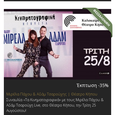
Έκπτωση -35%
Μιρέλα Πάχου & Αδάμ Τσαρούχης | Θέατρο Κήπου
Συναυλία «Τα Κινηματογραφικά» με τους Μιρέλα Πάχου &
Αδάμ Τσαρούχη Live, στο Θέατρο Κήπου, την Τρίτη 25
Αυγούστου!