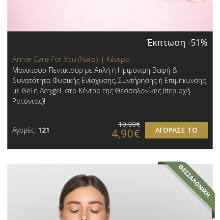
Έκπτωση -51%
Annie Care For You (Nails) | Κέντρο
Μανικιούρ-Πεντικιούρ με Απλή ή Ημιμόνιμη Βαφή &
δυνατότητα Φυσικής Ενίσχυσης, Συντήρησης ή Επιμήκυνσης
με Gel ή Acrygel, στο Κέντρο της Θεσσαλονίκης (περιοχή
Ροτόντας)!
10,00€
Αγορές:
121
ΑΓΟΡΑΣΕ ΤΟ
4,90€