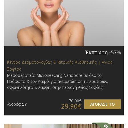
Έκπτωση -57%
Κέντρο Δερματολογίας & Ιατρικής Αισθητικής | Αγίας
Σοφίας
Μεσοθεραπεία Microneedling Nanopore σε όλο το
Πρόσωπο & τον Λαιμό, για αντιμετώπιση των ρυτίδων,
σφριγηλότητα & λάμψη, στην περιοχή Αγίας Σοφίας!
70,00€
Αγορές:
57
ΑΓΟΡΑΣΕ ΤΟ
29,90€