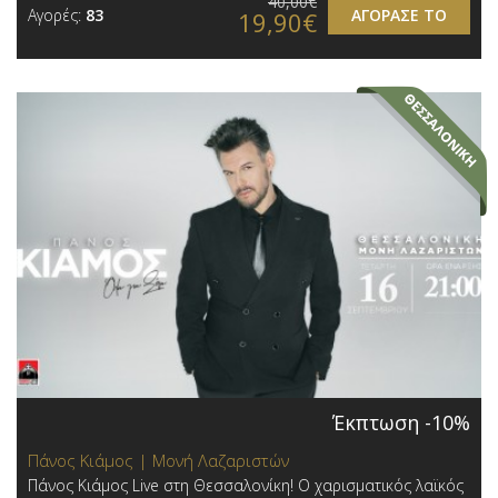
40,00€
Αγορές:
83
ΑΓΟΡΑΣΕ ΤΟ
19,90€
Έκπτωση -10%
Πάνος Κιάμος | Μονή Λαζαριστών
Πάνος Κιάμος Live στη Θεσσαλονίκη! Ο χαρισματικός λαϊκός