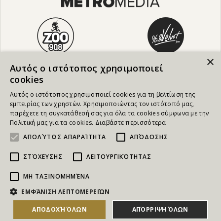
×
Αυτός ο ιστότοπος χρησιμοποιεί
cookies
Αυτός ο ιστότοπος χρησιμοποιεί cookies για τη βελτίωση της
εμπειρίας των χρηστών. Χρησιμοποιώντας τον ιστότοπό μας,
παρέχετε τη συγκατάθεσή σας για όλα τα cookies σύμφωνα με την
Πολιτική μας για τα cookies.
Διαβάστε περισσότερα
ΑΠΟΛΎΤΩΣ ΑΠΑΡΑΊΤΗΤΑ
ΑΠΌΔΟΣΗΣ
ΣΤΌΧΕΥΣΗΣ
ΛΕΙΤΟΥΡΓΙΚΌΤΗΤΑΣ
ΜΗ ΤΑΞΙΝΟΜΗΜΈΝΑ
NEWSLETTER
ΕΜΦΆΝΙΣΗ ΛΕΠΤΟΜΕΡΕΙΏΝ
ΑΠΟΔΟΧΉ ΌΛΩΝ
ΑΠΌΡΡΙΨΗ ΌΛΩΝ
Για να ενημερώνεστε άμεσα για τους Διαγωνισμούς, τα