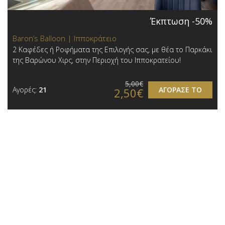
Έκπτωση -50%
Baron’s Balloon | Ιπποκράτειο
2 Καφέδες ή Ροφήματα της Επιλογής σας, με θέα το Παρκάκι
της Βαρώνου Χιρς, στην Περιοχή του Ιπποκρατείου!
5,00€
Αγορές:
21
ΑΓΟΡΑΣΕ ΤΟ
2,50€