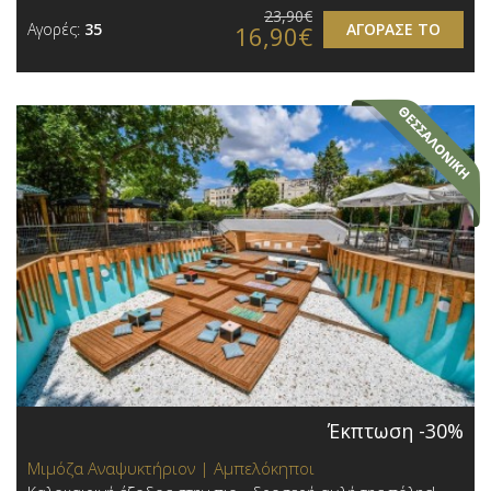
23,90€
Αγορές:
35
ΑΓΟΡΑΣΕ ΤΟ
16,90€
Έκπτωση -30%
Μιμόζα Αναψυκτήριον | Αμπελόκηποι