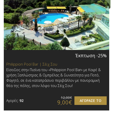
Έκπτωση -25%
Philippion Pool Bar | Σέιχ Σου
Είσοδος στην Πισίνα του «Philippion Pool Bar» με Καφέ &
χρήση Ξαπλώστρας & Ομπρέλας & δυνατότητα για Ποτό,
Φαγητό, σε ένα καταπράσινο περιβάλλον με πανοραμική
θέα της πόλης, στον λόφο του Σέιχ Σου!
12,00€
Αγορές:
92
ΑΓΟΡΑΣΕ ΤΟ
9,00€