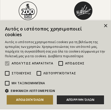
×
Αυτός ο ιστότοπος χρησιμοποιεί
cookies
Αυτός ο ιστότοπος χρησιμοποιεί cookies για τη βελτίωση της
εμπειρίας των χρηστών. Χρησιμοποιώντας τον ιστότοπό μας,
παρέχετε τη συγκατάθεσή σας για όλα τα cookies σύμφωνα με την
Πολιτική μας για τα cookies.
Διαβάστε περισσότερα
ΑΠΟΛΎΤΩΣ ΑΠΑΡΑΊΤΗΤΑ
ΑΠΌΔΟΣΗΣ
ΣΤΌΧΕΥΣΗΣ
ΛΕΙΤΟΥΡΓΙΚΌΤΗΤΑΣ
ΜΗ ΤΑΞΙΝΟΜΗΜΈΝΑ
NEWSLETTER
ΕΜΦΆΝΙΣΗ ΛΕΠΤΟΜΕΡΕΙΏΝ
Για να ενημερώνεστε άμεσα για τους Διαγωνισμούς, τα
ΑΠΟΔΟΧΉ ΌΛΩΝ
ΑΠΌΡΡΙΨΗ ΌΛΩΝ
ΑΓΟΡΑΣΕ ΤΟ
Δώρα, τις Νέες Προσφορές & τις Νέες Δωροεπιταγές