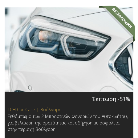
Έκπτωση -51%
TCH Car Care | Βούλγαρη
Ξεθάμπωμα των 2 Μπροστινών Φαναριών του Αυτοκινήτου,
για βελτίωση της ορατότητας και οδήγηση με ασφάλεια,
στην περιοχή Βούλγαρη!