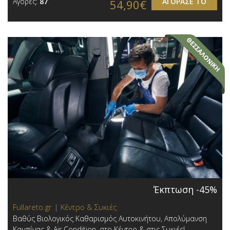
Αγορές:
87
ΑΓΟΡΑΣΕ ΤΟ
54,90€
Έκπτωση -45%
Fullareto.gr | Κέντρο & Συκιές
Βαθύς Βιολογικός Καθαρισμός Αυτοκινήτου, Απολύμανση
Καμπίνας & Air Condition, στο Κέντρο & στις Συκιές!