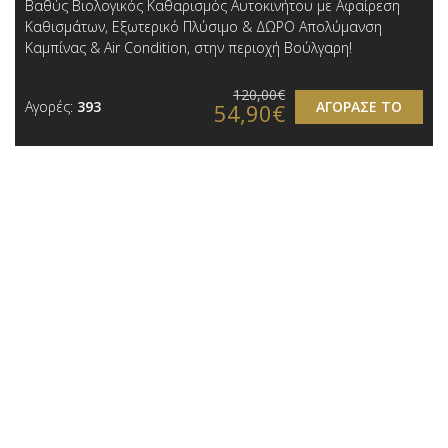
Βαθύς Βιολογικός Καθαρισμός Αυτοκινήτου με Αφαίρεση
Καθισμάτων, Εξωτερικό Πλύσιμο & ΔΩΡΟ Απολύμανση
Καμπίνας & Air Condition, στην περιοχή Βούλγαρη!
120,00€
Αγορές:
393
ΑΓΟΡΑΣΕ ΤΟ
54,90€