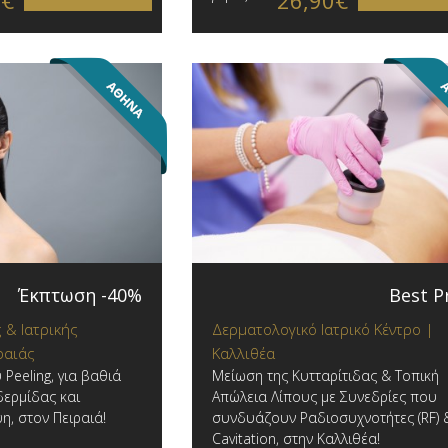
0€
26,90€
Έκπτωση -40%
Best P
 & Ιατρικής
Δερματολογικό Ιατρικό Κέντρο |
ραιάς
Καλλιθέα
Peeling, για βαθιά
Μείωση της Κυτταρίτιδας & Τοπική
δερμίδας και
Απώλεια Λίπους με Συνεδρίες που
, στον Πειραιά!
συνδυάζουν Ραδιοσυχνοτήτες (RF) 
Cavitation, στην Καλλιθέα!