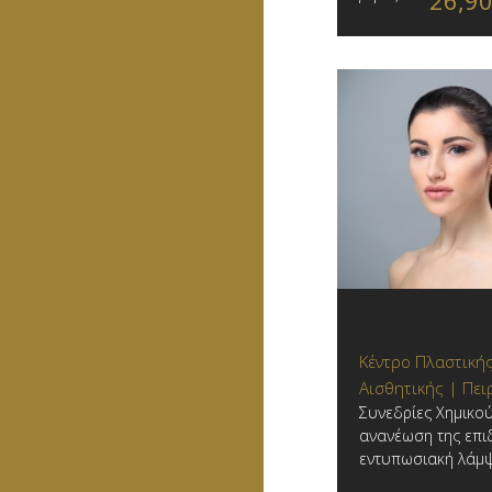
26,9
Κέντρο Πλαστικής
Αισθητικής | Πει
Συνεδρίες Χημικού 
ανανέωση της επι
εντυπωσιακή λάμψη