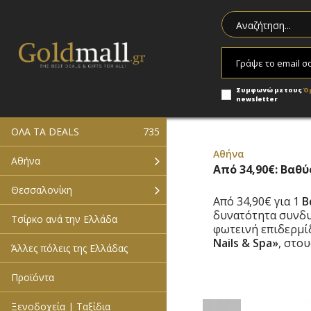
Συμφωνώ με τους
Ό
newsletter
ΟΛΑ ΤΑ DEALS
735
Αθήνα
Αθήνα
Από 34,90€: Βαθ
Θεσσαλονίκη
Από 34,90€ για 1
Β
δυνατότητα συνδ
Τσίρκο ανά την Ελλάδα
φωτεινή επιδερμί
Nails & Spa»
, στο
Άλλες πόλεις της Ελλάδας
Προϊόντα
Ξενοδοχεία | Ταξίδια