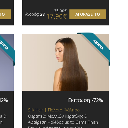
35,00€
ΤΟ
Αγορές:
28
ΑΓΟΡΑΣΕ ΤΟ
17,90€
42%
Έκπτωση -72%
Silk Hair | Παλαιό Φάληρο
la &
Θεραπεία Μαλλιών Κερατίνης &
sh
Αφαίρεση Ψαλίδας με το Gama Finish