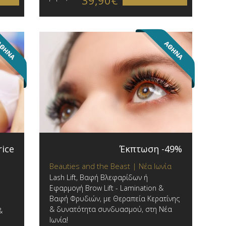
39,90€
rice
Έκπτωση -49%
Beauties and the Beast | Νέα Ιωνία
Lash Lift, Βαφή Βλεφαρίδων ή
Εφαρμογή Brow Lift - Lamination &
Βαφή Φρυδιών, με Θεραπεία Κερατίνης
& δυνατότητα συνδυασμού, στη Νέα
&
Ιωνία!