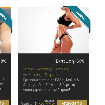
18%
Έκπτωση -56%
Κέντρο Πλαστικής & Ιατρικής
Αισθητικής | Πειραιάς
 με
Πρεσσοθεραπεία σε Πόδια, Κοιλιά &
σε
Χέρια, για Λιποδιάλυση & Λεμφική
!
Αποσυμφόρηση, στον Πειραιά!
90,00€
ΤΟ
Αγορές:
15
ΑΓΟΡΑΣΕ ΤΟ