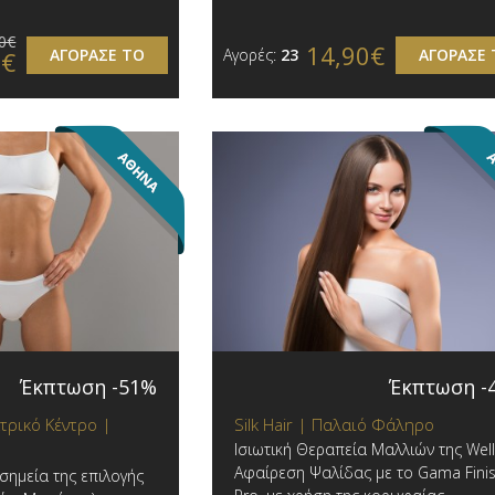
0€
14,90€
ΑΓΟΡΑΣΕ ΤΟ
Αγορές:
23
ΑΓΟΡΑΣΕ 
0€
Έκπτωση -51%
Έκπτωση -
τρικό Κέντρο |
Silk Hair | Παλαιό Φάληρο
Iσιωτική Θεραπεία Μαλλιών της Wel
Αφαίρεση Ψαλίδας με το Gama Fini
σημεία της επιλογής