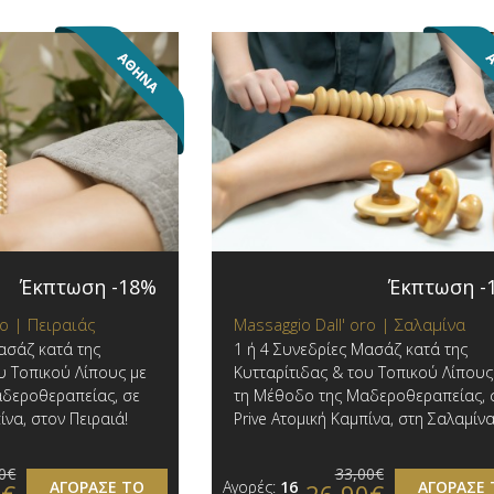
Έκπτωση -18%
Έκπτωση -
ro | Πειραιάς
Massaggio Dall' oro | Σαλαμίνα
ασάζ κατά της
1 ή 4 Συνεδρίες Μασάζ κατά της
υ Τοπικού Λίπους με
Κυτταρίτιδας & του Τοπικού Λίπους
δεροθεραπείας, σε
τη Μέθοδο της Μαδεροθεραπείας, 
ίνα, στον Πειραιά!
Prive Ατομική Καμπίνα, στη Σαλαμίνα
0€
33,00€
ΑΓΟΡΑΣΕ ΤΟ
Αγορές:
16
ΑΓΟΡΑΣΕ 