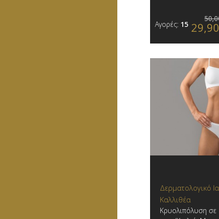
50,0
Αγορές:
15
29,9
Δερματολογικό Ια
Καλλιθέα
Κρυολιπόλυση σε 