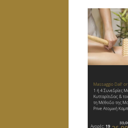
Massaggio Dall' o
1 ή 4 Συνεδρίες Μ
Κυτταρίτιδας & το
τη Μέθοδο της Μα
Prive Ατομική Καμπ
33,0
Αγορές:
19