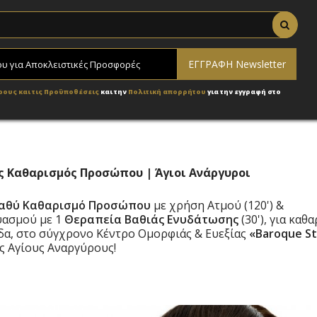
ρους και τις Προϋποθέσεις
και την
Πολιτική απορρήτου
για την εγγραφή στο
ύς Καθαρισμός Προσώπου | Άγιοι Ανάργυροι
αθύ
Καθαρισμό Προσώπου
με χρήση Ατμού (120') &
υασμού με 1
Θεραπεία Βαθιάς Ενυδάτωσης
(30'), για καθ
δα, στο σύγχρονο Κέντρο Ομορφιάς & Ευεξίας
«Baroque St
υς Αγίους Αναργύρους!