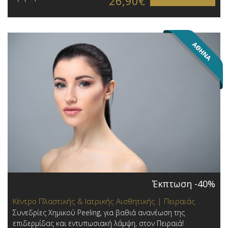
26,90€
Έκπτωση -40%
Κέντρο Πλαστικής & Ιατρικής Αισθητικής | Πειραιάς
Συνεδρίες Χημικού Peeling, για βαθιά ανανέωση της
επιδερμίδας και εντυπωσιακή λάμψη, στον Πειραιά!