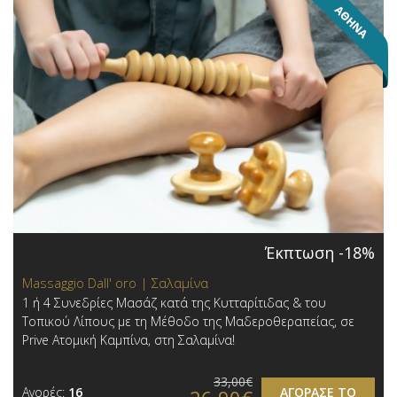
Έκπτωση -18%
Massaggio Dall' oro | Σαλαμίνα
1 ή 4 Συνεδρίες Μασάζ κατά της Κυτταρίτιδας & του
Τοπικού Λίπους με τη Μέθοδο της Μαδεροθεραπείας, σε
Prive Ατομική Καμπίνα, στη Σαλαμίνα!
33,00€
Αγορές:
16
ΑΓΟΡΑΣΕ ΤΟ