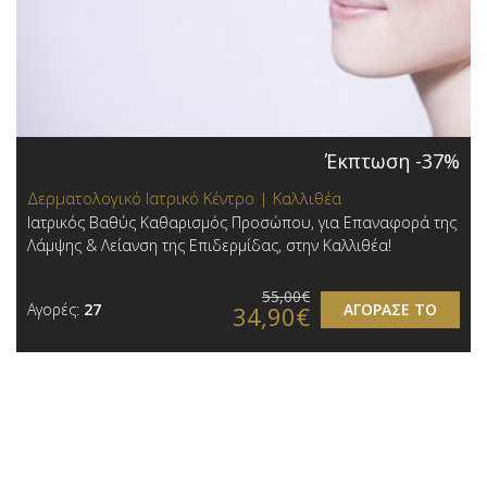
Έκπτωση -37%
Δερματολογικό Ιατρικό Κέντρο | Καλλιθέα
Ιατρικός Βαθύς Καθαρισμός Προσώπου, για Επαναφορά της
Λάμψης & Λείανση της Επιδερμίδας, στην Καλλιθέα!
55,00€
Αγορές:
27
ΑΓΟΡΑΣΕ ΤΟ
34,90€