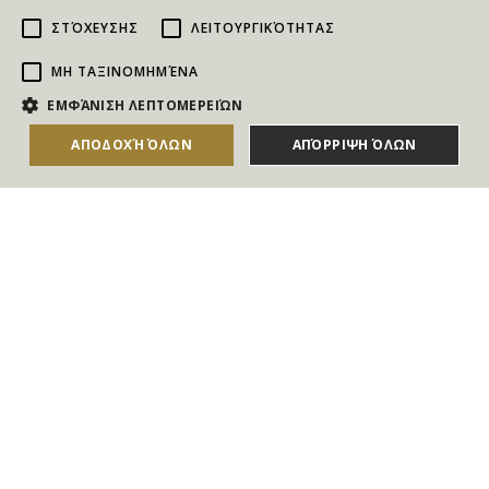
ΣΤΌΧΕΥΣΗΣ
ΛΕΙΤΟΥΡΓΙΚΌΤΗΤΑΣ
ΜΗ ΤΑΞΙΝΟΜΗΜΈΝΑ
NEWSLETTER
ΕΜΦΆΝΙΣΗ ΛΕΠΤΟΜΕΡΕΙΏΝ
Για να ενημερώνεστε άμεσα για τους Διαγωνισμούς, τα
ΑΠΟΔΟΧΉ ΌΛΩΝ
ΑΠΌΡΡΙΨΗ ΌΛΩΝ
ΑΓΟΡΑΣΕ ΤΟ
Δώρα, τις Νέες Προσφορές & τις Νέες Δωροεπιταγές
του Goldmall
Συμφωνώ με τους
Όρους και τις Προϋποθέσεις
και την
Πολιτική απορρήτου