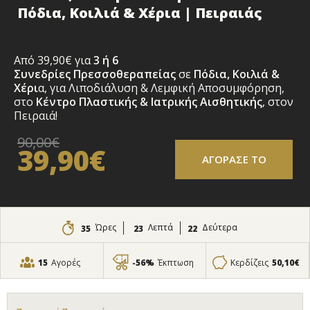
Πόδια, Κοιλιά & Χέρια | Πειραιάς
Από 39,90€ για
3
ή 6
Συνεδρίες
Πρεσσοθεραπείας
σε
Πόδια, Κοιλιά &
Χέρι
α, για Λιποδιάλυση & Λεμφική Αποσυμφόρηση,
στο
Κέντρο Πλαστικής & Ιατρικής Αισθητικής
, στον
Πειραιά!
90,00€
39,90€
ΑΓΟΡΑΣΕ ΤΟ
Ώρες
Λεπτά
Δεύτερα
35
23
21
15
Αγορές
-56%
Έκπτωση
Κερδίζεις
50,10€