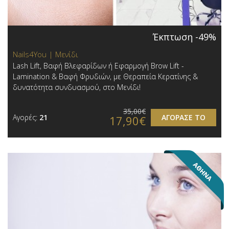
Έκπτωση -49%
Nails4You | Μενίδι
Lash Lift, Βαφή Βλεφαρίδων ή Εφαρμογή Brow Lift -
Lamination & Βαφή Φρυδιών, με Θεραπεία Κερατίνης &
δυνατότητα συνδυασμού, στο Μενίδι!
35,00€
Αγορές:
21
ΑΓΟΡΑΣΕ ΤΟ
17,90€