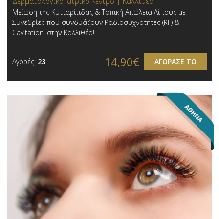
Δερματολογικό Ιατρικό Κέντρο | Καλλιθέα
Μείωση της Κυτταρίτιδας & Τοπική Απώλεια Λίπους με
Συνεδρίες που συνδυάζουν Ραδιοσυχνοτήτες (RF) &
Cavitation, στην Καλλιθέα!
14,90€
Αγορές:
23
ΑΓΟΡΑΣΕ ΤΟ