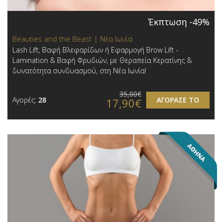
Έκπτωση -49%
Beauties and the Beast | Νέα Ιωνία
Lash Lift, Βαφή Βλεφαρίδων ή Εφαρμογή Brow Lift -
Lamination & Βαφή Φρυδιών, με Θεραπεία Κερατίνης &
δυνατότητα συνδυασμού, στη Νέα Ιωνία!
35,00€
Αγορές:
28
ΑΓΟΡΑΣΕ ΤΟ
17,90€