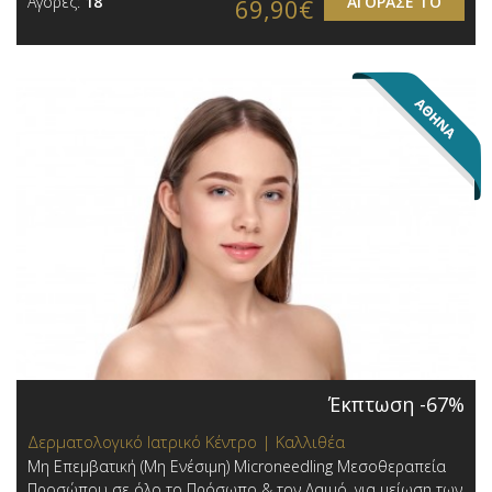
Αγορές:
18
ΑΓΟΡΑΣΕ ΤΟ
69,90€
Έκπτωση -67%
Δερματολογικό Ιατρικό Κέντρο | Καλλιθέα
Μη Επεμβατική (Μη Ενέσιμη) Microneedling Μεσοθεραπεία
Προσώπου σε όλο το Πρόσωπο & τον Λαιμό, για μείωση των