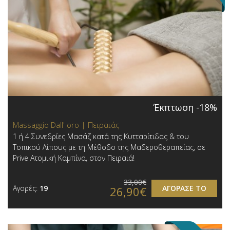
Έκπτωση -18%
Massaggio Dall' oro | Πειραιάς
1 ή 4 Συνεδρίες Μασάζ κατά της Κυτταρίτιδας & του
Τοπικού Λίπους με τη Μέθοδο της Μαδεροθεραπείας, σε
Prive Ατομική Καμπίνα, στον Πειραιά!
33,00€
Αγορές:
19
ΑΓΟΡΑΣΕ ΤΟ
26,90€