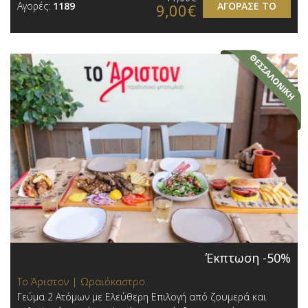
Αγορές:
1189
ΑΓΟΡΑΣΕ ΤΟ
9,00€
Έκπτωση -50%
Το Άριστον | Ωραιόκαστρο
Γεύμα 2 Ατόμων με Ελεύθερη Επιλογή από ζουμερά και