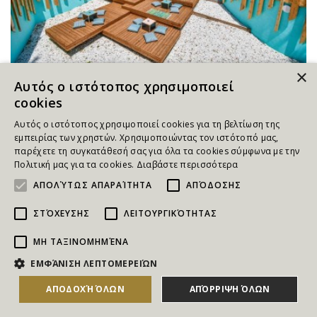
×
Αυτός ο ιστότοπος χρησιμοποιεί
Έκπτωση -30%
cookies
Μιμόζα Αναψυκτήριον | Αμπελόκηποι
Αυτός ο ιστότοπος χρησιμοποιεί cookies για τη βελτίωση της
Καλοκαιρινή έξοδος στην πιο... δροσερή αυλή της πόλης!
εμπειρίας των χρηστών. Χρησιμοποιώντας τον ιστότοπό μας,
Προσφορά για Καφέδες, Παγωτά, Βάφλες, Club Sandwich,
παρέχετε τη συγκατάθεσή σας για όλα τα cookies σύμφωνα με την
Κοτομπουκιές, Burger, Πίτσα/Πίνσα & Μπύρα/Αναψυκτικό ,
Πολιτική μας για τα cookies.
Διαβάστε περισσότερα
στους Αμπελόκηπους!
ΑΠΟΛΎΤΩΣ ΑΠΑΡΑΊΤΗΤΑ
ΑΠΌΔΟΣΗΣ
7,00€
ΣΤΌΧΕΥΣΗΣ
ΛΕΙΤΟΥΡΓΙΚΌΤΗΤΑΣ
Αγορές:
69
ΑΓΟΡΑΣΕ ΤΟ
4,90€
ΜΗ ΤΑΞΙΝΟΜΗΜΈΝΑ
ΕΜΦΆΝΙΣΗ ΛΕΠΤΟΜΕΡΕΙΏΝ
ΑΠΟΔΟΧΉ ΌΛΩΝ
ΑΠΌΡΡΙΨΗ ΌΛΩΝ