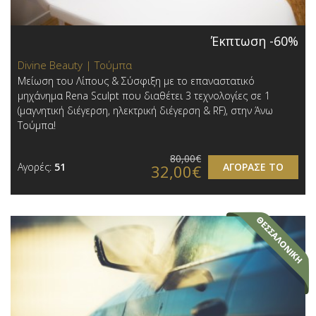
Έκπτωση -60%
Divine Beauty | Τούμπα
Μείωση του Λίπους & Σύσφιξη με το επαναστατικό
μηχάνημα Rena Sculpt που διαθέτει 3 τεχνολογίες σε 1
(μαγνητική διέγερση, ηλεκτρική διέγερση & RF), στην Άνω
Τούμπα!
80,00€
Αγορές:
51
ΑΓΟΡΑΣΕ ΤΟ
32,00€