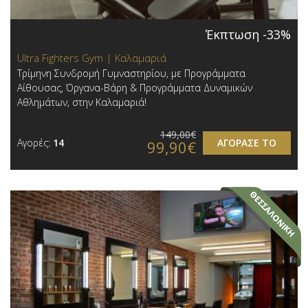
Έκπτωση -33%
Ultra Fighters Gym | Καλαμαριά
Τρίμηνη Συνδρομή Γυμναστηρίου, με Προγράμματα
Αίθουσας, Όργανα-Βάρη & Προγράμματα Δυναμικών
Αθλημάτων, στην Καλαμαριά!
149,00€
Αγορές:
14
ΑΓΟΡΑΣΕ ΤΟ
99,90€