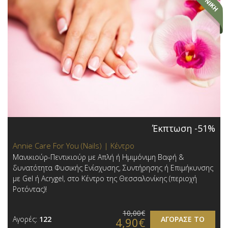
Έκπτωση -51%
Annie Care For You (Nails) | Κέντρο
Μανικιούρ-Πεντικιούρ με Απλή ή Ημιμόνιμη Βαφή &
δυνατότητα Φυσικής Ενίσχυσης, Συντήρησης ή Επιμήκυνσης
με Gel ή Acrygel, στο Κέντρο της Θεσσαλονίκης (περιοχή
Ροτόντας)!
10,00€
Αγορές:
122
ΑΓΟΡΑΣΕ ΤΟ
4,90€