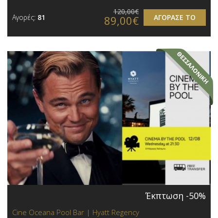
120,00€
Αγορές:
81
ΑΓΟΡΑΣΕ ΤΟ
89,00€
Έκπτωση -50%
Cine Oceana Pool Bar | Hyatt Regency