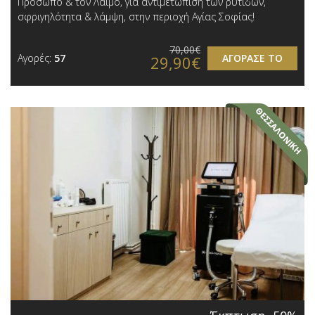
Πρόσωπο & τον Λαιμό, για αντιμετώπιση των ρυτίδων,
σφριγηλότητα & λάμψη, στην περιοχή Αγίας Σοφίας!
70,00€
Αγορές:
57
ΑΓΟΡΑΣΕ ΤΟ
29,90€