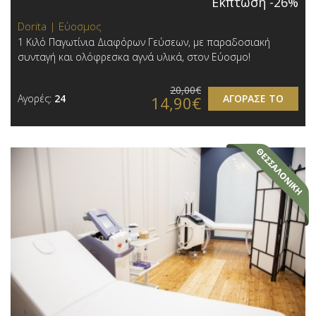
Έκπτωση -26%
Dorita | Εύοσμος
1 Κιλό Παγωτίνια Διαφόρων Γεύσεων, με παραδοσιακή
συνταγή και ολόφρεσκα αγνά υλικά, στον Εύοσμο!
20,00€
Αγορές:
24
ΑΓΟΡΑΣΕ ΤΟ
14,90€