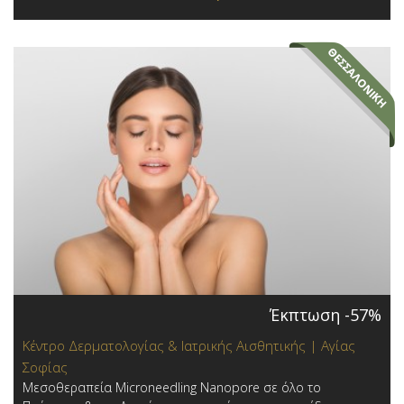
Έκπτωση -57%
Κέντρο Δερματολογίας & Ιατρικής Αισθητικής | Αγίας
Σοφίας
Μεσοθεραπεία Microneedling Nanopore σε όλο το