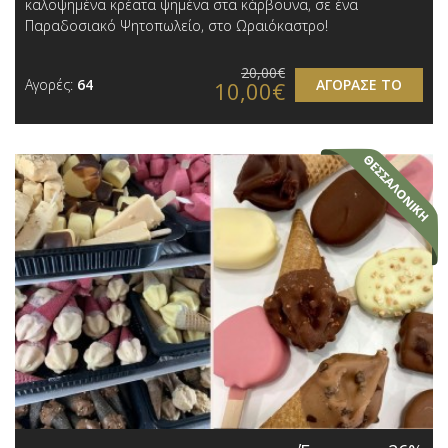
καλοψημένα κρέατα ψημένα στα κάρβουνα, σε ένα
Παραδοσιακό Ψητοπωλείο, στo Ωραιόκαστρο!
20,00€
Αγορές:
64
ΑΓΟΡΑΣΕ ΤΟ
10,00€