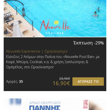
Έκπτωση -29%
Nouvelle Experience | Ωραιόκαστρο
Είσοδος 2 Ατόμων στην Πισίνα του «Nouvelle Pool Bar», με
Καφέ, Μπύρα, Cocktail, κ.α. & χρήση Ξαπλώστρας &
Ομπρέλας, στο Ωραιόκαστρο!
23,90€
Αγορές:
35
ΑΓΟΡΑΣΕ ΤΟ
16,90€