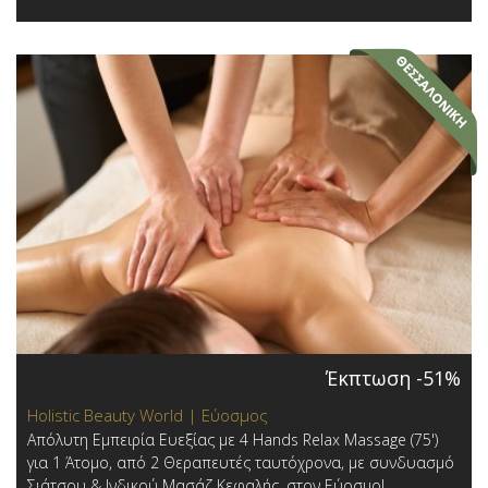
Έκπτωση -51%
Holistic Beauty World | Εύοσμος
Απόλυτη Εμπειρία Ευεξίας με 4 Hands Relax Massage (75')
για 1 Άτομο, από 2 Θεραπευτές ταυτόχρονα, με συνδυασμό
Σιάτσου & Ινδικού Μασάζ Κεφαλής, στον Εύοσμο!