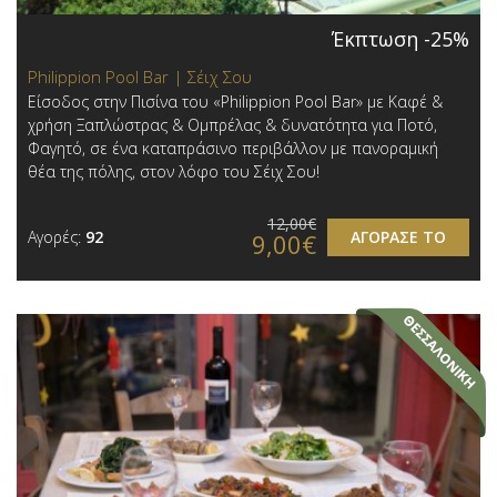
Έκπτωση -25%
Philippion Pool Bar | Σέιχ Σου
Είσοδος στην Πισίνα του «Philippion Pool Bar» με Καφέ &
χρήση Ξαπλώστρας & Ομπρέλας & δυνατότητα για Ποτό,
Φαγητό, σε ένα καταπράσινο περιβάλλον με πανοραμική
θέα της πόλης, στον λόφο του Σέιχ Σου!
12,00€
Αγορές:
92
ΑΓΟΡΑΣΕ ΤΟ
9,00€