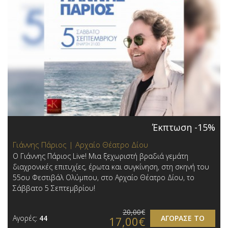
Έκπτωση -15%
Γιάννης Πάριος | Αρχαίο Θέατρο Δίου
Ο Γιάννης Πάριος Live! Μια ξεχωριστή βραδιά γεμάτη
διαχρονικές επιτυχίες, έρωτα και συγκίνηση, στη σκηνή του
55ου Φεστιβάλ Ολύμπου, στο Αρχαίο Θέατρο Δίου, το
Σάββατο 5 Σεπτεμβρίου!
20,00€
Αγορές:
44
ΑΓΟΡΑΣΕ ΤΟ
17,00€