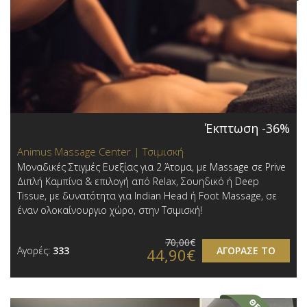
Έκπτωση -36%
Animus Massage Center | Τσιμισκή
Μοναδικές Στιγμές Ευεξίας για 2 Άτομα, με Massage σε Prive
Διπλή Καμπίνα & επιλογή από Relax, Σουηδικό ή Deep
Tissue, με δυνατότητα για Indian Head ή Foot Massage, σε
έναν ολοκαίνουργιο χώρο, στην Τσιμισκή!
70,00€
Αγορές:
333
ΑΓΟΡΑΣΕ ΤΟ
44,90€