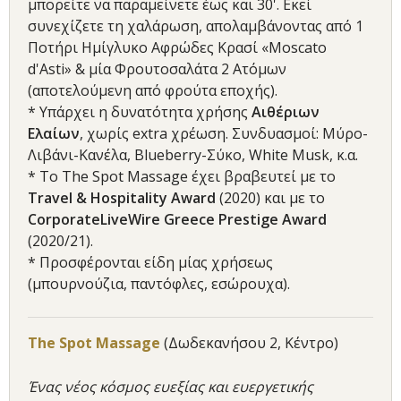
μπορείτε να παραμείνετε έως και 30'. Εκεί
συνεχίζετε τη χαλάρωση, απολαμβάνοντας από 1
Ποτήρι Ημίγλυκο Αφρώδες Κρασί «Moscato
d'Asti» & μία Φρουτοσαλάτα 2 Aτόμων
(αποτελούμενη από φρούτα εποχής).
* Υπάρχει η δυνατότητα χρήσης
Αιθέριων
Ελαίων
, χωρίς extra χρέωση. Συνδυασμοί: Μύρο-
Λιβάνι-Κανέλα, Blueberry-Σύκο, White Musk, κ.α.
* Το The Spot Massage έχει βραβευτεί με το
Travel & Hospitality Award
(2020) και με το
CorporateLiveWire Greece Prestige Award
(2020/21).
* Προσφέρονται είδη μίας χρήσεως
(μπουρνούζια, παντόφλες, εσώρουχα).
The Spot Massage
(Δωδεκανήσου 2, Κέντρο)
Ένας νέος κόσμος ευεξίας και ευεργετικής