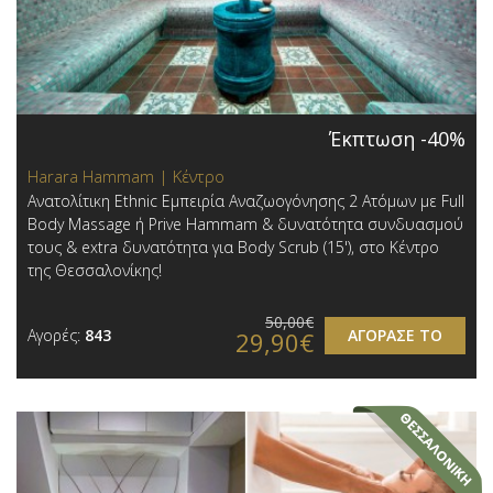
Έκπτωση -40%
Harara Hammam | Κέντρο
Ανατολίτικη Ethnic Εμπειρία Αναζωογόνησης 2 Ατόμων με Full
Body Massage ή Prive Hammam & δυνατότητα συνδυασμού
τους & extra δυνατότητα για Body Scrub (15'), στο Κέντρο
της Θεσσαλονίκης!
50,00€
Αγορές:
843
ΑΓΟΡΑΣΕ ΤΟ
29,90€