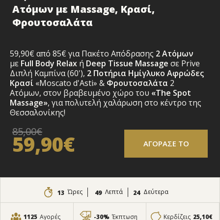
Ατόμων με Massage, Κρασί,
Φρουτοσαλάτα
59,90€ από 85€ για Πακέτο Απόδρασης
2 Ατόμων
με
Full Body Relax
ή
Deep Tissue Massage
σε Prive
Διπλή Καμπίνα
(60'),
2 Ποτήρια Ημίγλυκο Αφρώδες
Κρασί
«Moscato d'Asti» &
Φρουτοσαλάτα
2
Ατόμων, στον βραβευμένο χώρο του
«The Spot
Massage»
,
για πολυτελή χαλάρωση στο κέντρο της
Θεσσαλονίκης!
85,00€
59,90€
ΑΓΟΡΑΣΕ ΤΟ
Ώρες
Λεπτά
Δεύτερα
13
49
23
1125
Αγορές
-30%
Έκπτωση
Κερδίζεις
25,10€