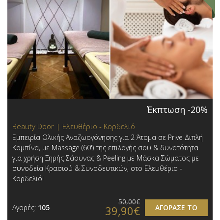
Έκπτωση -20%
Beauty Door | Ελευθέριο - Κορδελιό
Εμπειρία Ολικής Αναζωογόνησης για 2 Άτομα σε Prive Διπλή
Καμπίνα, με Massage (60') της επιλογής σου & δυνατότητα
για χρήση Ξηρής Σάουνας & Peeling με Μάσκα Σώματος με
συνοδεία Κρασιού & Συνοδευτικών, στο Ελευθέριο -
Κορδελιό!
50,00€
Αγορές:
105
ΑΓΟΡΑΣΕ ΤΟ
39,90€