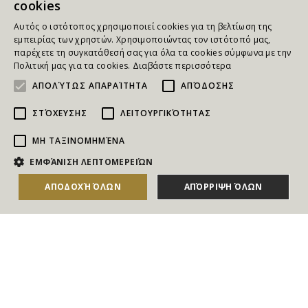
cookies
Αυτός ο ιστότοπος χρησιμοποιεί cookies για τη βελτίωση της
εμπειρίας των χρηστών. Χρησιμοποιώντας τον ιστότοπό μας,
παρέχετε τη συγκατάθεσή σας για όλα τα cookies σύμφωνα με την
Πολιτική μας για τα cookies.
Διαβάστε περισσότερα
ΑΠΟΛΎΤΩΣ ΑΠΑΡΑΊΤΗΤΑ
ΑΠΌΔΟΣΗΣ
ΣΤΌΧΕΥΣΗΣ
ΛΕΙΤΟΥΡΓΙΚΌΤΗΤΑΣ
ΜΗ ΤΑΞΙΝΟΜΗΜΈΝΑ
NEWSLETTER
ΕΜΦΆΝΙΣΗ ΛΕΠΤΟΜΕΡΕΙΏΝ
Για να ενημερώνεστε άμεσα για τους Διαγωνισμούς, τα
ΑΠΟΔΟΧΉ ΌΛΩΝ
ΑΠΌΡΡΙΨΗ ΌΛΩΝ
ΑΓΟΡΑΣΕ ΤΟ
Δώρα, τις Νέες Προσφορές & τις Νέες Δωροεπιταγές
του Goldmall