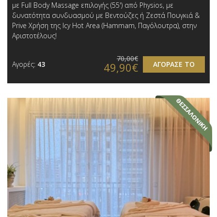
με Full Body Massage επιλογής (55') από Physios, με
δυνατότητα συνδυασμού με Βεντούζες ή Ζεστά Πουγκιά &
Prive Χρήση της Icy Hot Area (Hammam, Παγόλουτρα), στην
Αριστοτέλους!
70,00€
Αγορές:
43
ΑΓΟΡΑΣΕ ΤΟ
49,90€