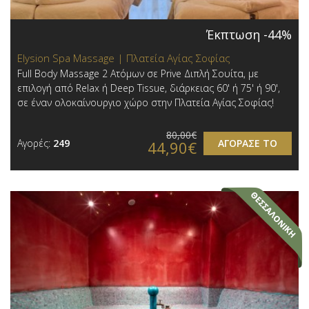
Έκπτωση -44%
Elysion Spa Massage | Πλατεία Αγίας Σοφίας
Full Body Massage 2 Ατόμων σε Prive Διπλή Σουίτα, με
επιλογή από Relax ή Deep Tissue, διάρκειας 60' ή 75' ή 90',
σε έναν ολοκαίνουργιο χώρο στην Πλατεία Αγίας Σοφίας!
80,00€
Αγορές:
249
ΑΓΟΡΑΣΕ ΤΟ
44,90€