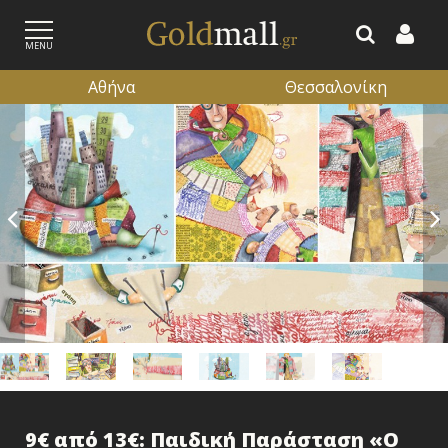
MENU
Αθήνα
Θεσσαλονίκη
ΕΓΓΡΑΦΗ
ΕΙΣΟΔΟΣ
9€ από 13€: Παιδική Παράσταση «Ο