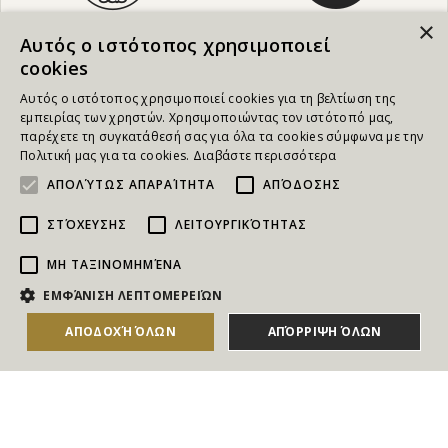
×
Αυτός ο ιστότοπος χρησιμοποιεί
cookies
Αυτός ο ιστότοπος χρησιμοποιεί cookies για τη βελτίωση της
εμπειρίας των χρηστών. Χρησιμοποιώντας τον ιστότοπό μας,
παρέχετε τη συγκατάθεσή σας για όλα τα cookies σύμφωνα με την
Πολιτική μας για τα cookies.
Διαβάστε περισσότερα
ΑΠΟΛΎΤΩΣ ΑΠΑΡΑΊΤΗΤΑ
ΑΠΌΔΟΣΗΣ
ΣΤΌΧΕΥΣΗΣ
ΛΕΙΤΟΥΡΓΙΚΌΤΗΤΑΣ
ΜΗ ΤΑΞΙΝΟΜΗΜΈΝΑ
NEWSLETTER
ΕΜΦΆΝΙΣΗ ΛΕΠΤΟΜΕΡΕΙΏΝ
Για να ενημερώνεστε άμεσα για τους Διαγωνισμούς, τα
ΑΠΟΔΟΧΉ ΌΛΩΝ
ΑΠΌΡΡΙΨΗ ΌΛΩΝ
Δώρα, τις Νέες Προσφορές & τις Νέες Δωροεπιταγές
του Goldmall