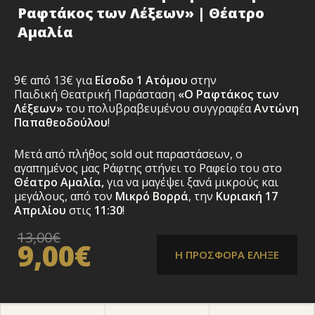
Ραφτάκος των Λέξεων» | Θέατρο
Αμαλία
9€ από 13€ για
Είσοδο 1 Ατόμου
στην
Παιδική Θεατρική Παράσταση
«Ο Ραφτάκος των
Λέξεων»
του πολυβραβευμένου συγγραφέα
Αντώνη
Παπαθεοδούλου
!
Μετά από πλήθος sold out παραστάσεων, ο
αγαπημένος μας Ράφτης στήνει το Ραφείο του στο
Θέατρο Αμαλία,
για να μαγέψει ξανά μικρούς και
μεγάλους, από τον
Μικρό Βορρά
, την
Κυριακή
17
Απριλ
ίου
στις
11:30
!
13,00€
9,00€
Η ΠΡΟΣΦΟΡΑ ΕΛΗΞΕ