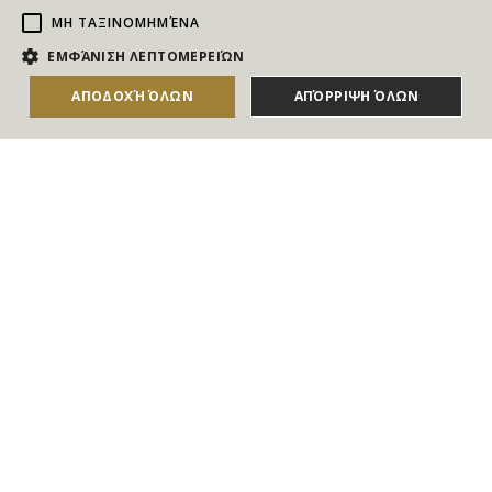
ΜΗ ΤΑΞΙΝΟΜΗΜΈΝΑ
NEWSLETTER
ΕΜΦΆΝΙΣΗ ΛΕΠΤΟΜΕΡΕΙΏΝ
Για να ενημερώνεστε άμεσα για τους Διαγωνισμούς, τα
ΑΠΟΔΟΧΉ ΌΛΩΝ
ΑΠΌΡΡΙΨΗ ΌΛΩΝ
Δώρα, τις Νέες Προσφορές & τις Νέες Δωροεπιταγές
του Goldmall
Συμφωνώ με τους
Όρους και τις Προϋποθέσεις
και την
Πολιτική απορρήτου