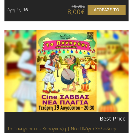
10,00€
Αγορές:
16
ΑΓΟΡΑΣΕ ΤΟ
8,00€
Best Price
Το Πανηγύρι του Καραγκιόζη | Νέα Πλάγια Χαλκιδικής