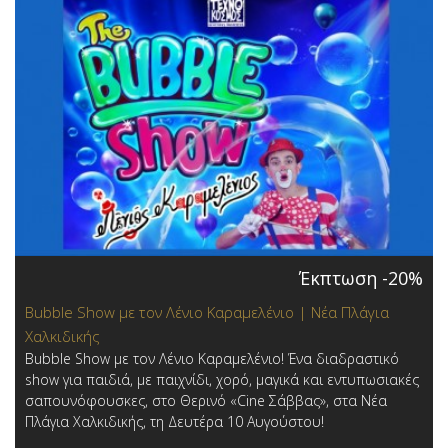
Έκπτωση -20%
Bubble Show με τον Λένιο Καραμελένιο | Νέα Πλάγια
Χαλκιδικής
Bubble Show με τον Λένιο Καραμελένιο! Ένα διαδραστικό
show για παιδιά, με παιχνίδι, χορό, μαγικά και εντυπωσιακές
σαπουνόφουσκες, στο Θερινό «Cine Σάββας», στα Νέα
Πλάγια Χαλκιδικής, τη Δευτέρα 10 Αυγούστου!