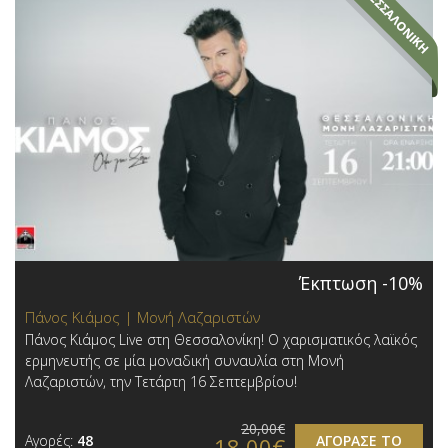
Έκπτωση -10%
Πάνος Κιάμος | Μονή Λαζαριστών
Πάνος Κιάμος Live στη Θεσσαλονίκη! Ο χαρισματικός λαϊκός
ερμηνευτής σε μία μοναδική συναυλία στη Μονή
Λαζαριστών, την Τετάρτη 16 Σεπτεμβρίου!
20,00€
Αγορές:
48
ΑΓΟΡΑΣΕ ΤΟ
18,00€