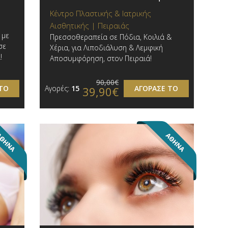
Κέντρο Πλαστικής & Ιατρικής
Αισθητικής | Πειραιάς
 με
Πρεσσοθεραπεία σε Πόδια, Κοιλιά &
σε
Χέρια, για Λιποδιάλυση & Λεμφική
!
Αποσυμφόρηση, στον Πειραιά!
90,00€
ΤΟ
Αγορές:
15
ΑΓΟΡΑΣΕ ΤΟ
39,90€