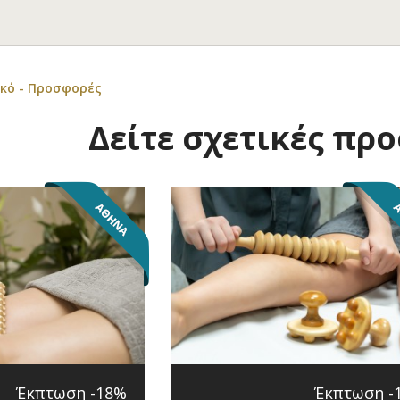
κό - Προσφορές
Δείτε σχετικές πρ
Έκπτωση -18%
Έκπτωση -