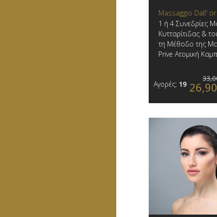
Massaggio Dall' o
1 ή 4 Συνεδρίες Μ
Κυτταρίτιδας & το
τη Μέθοδο της Μα
Prive Ατομική Καμπ
33,0
Αγορές:
19
26,9