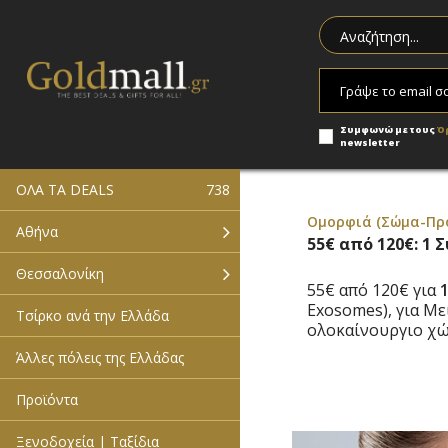
Συμφωνώ με τους
Ό
newsletter
ΟΛΑ ΤΑ DEALS
738
Ομορφιά (Σώμα-Πρ
Αθήνα
55€ από 120€: 1
Θεσσαλονίκη
55€ από 120€ για
1
Exosomes), για Μ
Τσίρκο ανά την Ελλάδα
ολοκαίνουργιο χ
Άλλες πόλεις της Ελλάδας
Προϊόντα
Ξενοδοχεία | Ταξίδια