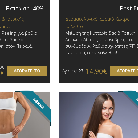
Έκπτωση -40%
Best P
 & Ιατρικής
Δερματολογικό Ιατρικό Κέντρο |
ραιάς
Καλλιθέα
Peeling, για βαθιά
Μείωση της Κυτταρίτιδας & Τοπική
δερμίδας και
Απώλεια Λίπους με Συνεδρίες που
, στον Πειραιά!
συνδυάζουν Ραδιοσυχνοτήτες (RF) 
Cavitation, στην Καλλιθέα!
0€
14,90€
ΑΓΟΡΑΣΕ ΤΟ
Αγορές:
23
ΑΓΟΡΑΣΕ 
0€