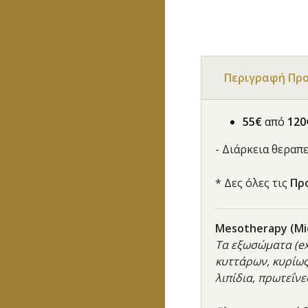
Περιγραφή Πρ
55€
από
120
- Διάρκεια θεραπε
* Δες όλες τις
Πρ
Mesotherapy (Mi
Τα εξωσώματα (ex
κυττάρων, κυρίω
λιπίδια, πρωτεΐνε