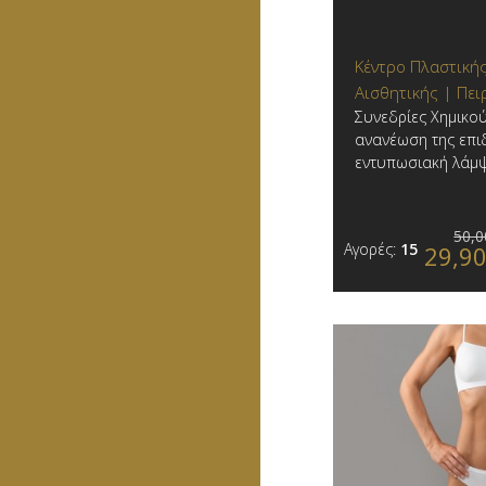
Κέντρο Πλαστικής
Αισθητικής | Πει
Συνεδρίες Χημικού 
ανανέωση της επι
εντυπωσιακή λάμψη
50,0
Αγορές:
15
29,9