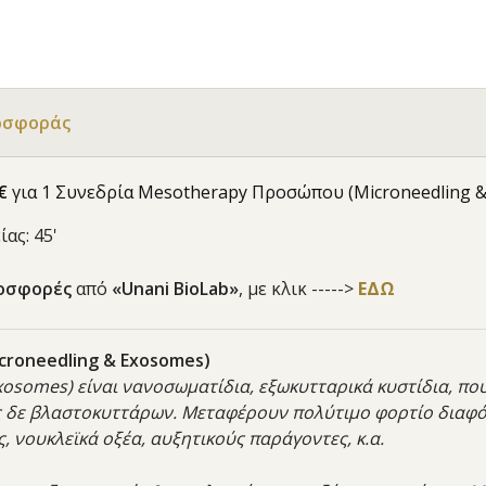
οσφοράς
€
για 1 Συνεδρία Mesotherapy Προσώπου (Microneedling 
ίας: 45'
οσφορές
από
«Unani BioLab»
, με κλικ ----->
ΕΔΩ
croneedling & Exosomes)
osomes) είναι νανοσωματίδια, εξωκυτταρικά κυστίδια, π
ς δε βλαστοκυττάρων. Μεταφέρουν πολύτιμο φορτίο διαφό
ς, νουκλεϊκά οξέα, αυξητικούς παράγοντες, κ.α.