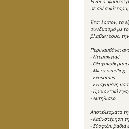
Είναι οι φυσικοί
σε άλλα κύτταρα,
Έτσι λοιπόν, τα 
συνδυασμό με το 
βλαβών τους, την
Περιλαμβάνει ανα
- Ντεμακιγιαζ
- Οξυγονοθεραπε
- Micro needling
- Exosomes
- Ενισχυμένη μά
- Προϊοντική εφα
- Αντηλιακό
Αποτελέσματα της
- Καθυστέρηση τη
- Σύσφιξη, βαθιά