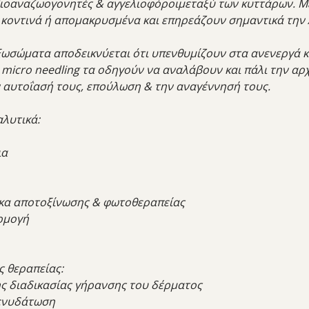
 βιοαναζωογονητές & αγγελιοφόροιμεταξύ των κυττάρων. 
 κοντινά ή απομακρυσμένα και επηρεάζουν σημαντικά την 
εξωσώματα αποδεικνύεται ότι υπενθυμίζουν στα ανενεργά κ
micro needling τα οδηγούν να αναλάβουν και πάλι την α
 αυτοΐασή τους, επούλωση & την αναγέννησή τους.
λυτικά:
ια
σκα αποτοξίνωσης & φωτοθεραπείας
ρμογή
 θεραπείας:
ς διαδικασίας γήρανσης του δέρματος
 ενυδάτωση