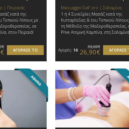
ro | Πειραιάς
Massaggio Dall' oro | Σαλαμίνα
ασάζ κατά της
1 ή 4 Συνεδρίες Μασάζ κατά της
υ Τοπικού Λίπους με
Κυτταρίτιδας & του Τοπικού Λίπους
δεροθεραπείας, σε
τη Μέθοδο της Μαδεροθεραπείας, 
ίνα, στον Πειραιά!
Prive Ατομική Καμπίνα, στη Σαλαμίνα
0€
33,00€
ΑΓΟΡΑΣΕ ΤΟ
Αγορές:
16
ΑΓΟΡΑΣΕ 
0€
26,90€