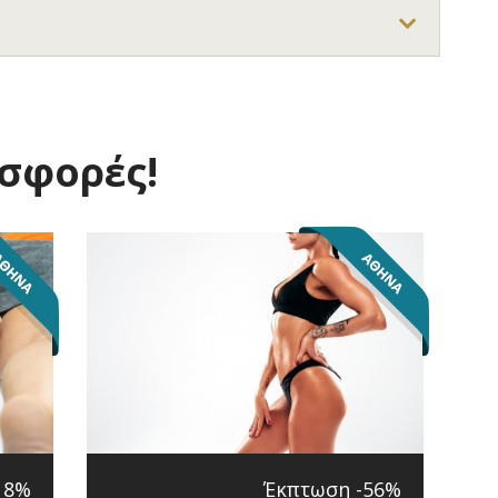
οσφορές!
18%
Έκπτωση -56%