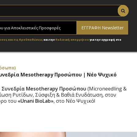
ρους και τις Προϋποθέσεις
και την
Πολιτική απορρήτου
για την εγγραφή στο
όσωπο)
 Συνεδρία Mesotherapy Προσώπου | Νέο Ψυχικό
 Συνεδρία Mesotherapy Προσώπου
(Microneedling &
είωση Ρυτίδων, Σύσφιξη & Βαθιά Ενυδάτωση, στον
ώρο του
«Unani BioLab»
, στο Νέο Ψυχικό!