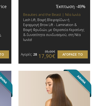
rice
Έκπτωση -49%
Beauties and the Beast | Νέα Ιωνία
Lash Lift, Βαφή Βλεφαρίδων ή
Εφαρμογή Brow Lift - Lamination &
Βαφή Φρυδιών, με Θεραπεία Κερατίνης
& δυνατότητα συνδυασμού, στη Νέα
&
Ιωνία!
35,00€
ΤΟ
Αγορές:
28
ΑΓΟΡΑΣΕ ΤΟ
17,90€