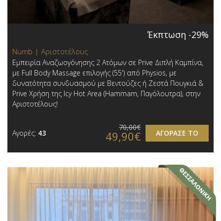
Έκπτωση -29%
Numb | Αριστοτέλους
Εμπειρία Αναζωογόνησης 2 Ατόμων σε Prive Διπλή Καμπίνα,
με Full Body Massage επιλογής (55') από Physios, με
δυνατότητα συνδυασμού με Βεντούζες ή Ζεστά Πουγκιά &
Prive Χρήση της Icy Hot Area (Hammam, Παγόλουτρα), στην
Αριστοτέλους!
70,00€
Αγορές:
43
ΑΓΟΡΑΣΕ ΤΟ
49,90€