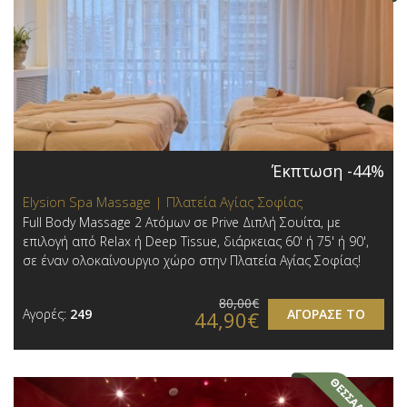
Έκπτωση -44%
Elysion Spa Massage | Πλατεία Αγίας Σοφίας
Full Body Massage 2 Ατόμων σε Prive Διπλή Σουίτα, με
επιλογή από Relax ή Deep Tissue, διάρκειας 60' ή 75' ή 90',
σε έναν ολοκαίνουργιο χώρο στην Πλατεία Αγίας Σοφίας!
80,00€
Αγορές:
249
ΑΓΟΡΑΣΕ ΤΟ
44,90€