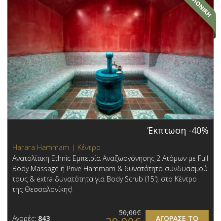
Έκπτωση -40%
Harara Hammam | Κέντρο
Ανατολίτικη Ethnic Εμπειρία Αναζωογόνησης 2 Ατόμων με Full
Body Massage ή Prive Hammam & δυνατότητα συνδυασμού
τους & extra δυνατότητα για Body Scrub (15'), στο Κέντρο
της Θεσσαλονίκης!
50,00€
Αγορές:
843
ΑΓΟΡΑΣΕ ΤΟ