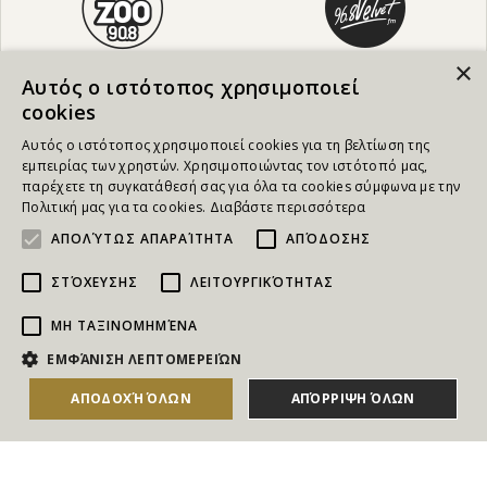
×
Αυτός ο ιστότοπος χρησιμοποιεί
cookies
Αυτός ο ιστότοπος χρησιμοποιεί cookies για τη βελτίωση της
εμπειρίας των χρηστών. Χρησιμοποιώντας τον ιστότοπό μας,
παρέχετε τη συγκατάθεσή σας για όλα τα cookies σύμφωνα με την
Πολιτική μας για τα cookies.
Διαβάστε περισσότερα
ΑΠΟΛΎΤΩΣ ΑΠΑΡΑΊΤΗΤΑ
ΑΠΌΔΟΣΗΣ
ΣΤΌΧΕΥΣΗΣ
ΛΕΙΤΟΥΡΓΙΚΌΤΗΤΑΣ
ΜΗ ΤΑΞΙΝΟΜΗΜΈΝΑ
NEWSLETTER
ΕΜΦΆΝΙΣΗ ΛΕΠΤΟΜΕΡΕΙΏΝ
Για να ενημερώνεστε άμεσα για τους Διαγωνισμούς, τα
ΑΠΟΔΟΧΉ ΌΛΩΝ
ΑΠΌΡΡΙΨΗ ΌΛΩΝ
Δώρα, τις Νέες Προσφορές & τις Νέες Δωροεπιταγές
του Goldmall