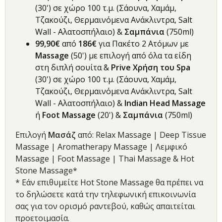
(30') σε χώρο 100 τ.μ. (Σάουνα, Χαμάμ,
Τζακούζι, Θερμαινόμενα Ανάκλιντρα, Salt
Wall - Αλατοσπήλαιο) &
Σαμπάνια
(750ml)
99,90€
από
186€
για Πακέτο 2 Ατόμων με
Massage
(50') με επιλογή από όλα τα είδη
στη διπλή σουίτα &
Prive Χρήση του Spa
(30') σε χώρο 100 τ.μ. (Σάουνα, Χαμάμ,
Τζακούζι, Θερμαινόμενα Ανάκλιντρα, Salt
Wall - Αλατοσπήλαιο) &
Indian Head Massage
ή
Foot Massage
(20') &
Σαμπάνια
(750ml)
Επιλογή
Μασάζ
από: Relax Massage | Deep Tissue
Massage | Aromatherapy Massage | Λεμφικό
Massage | Foot Massage | Thai Massage & Hot
Stone Massage*
* Εάν επιθυμείτε Hot Stone Massage θα πρέπει να
το δηλώσετε κατά την τηλεφωνική επικοινωνία
σας για τον ορισμό ραντεβού, καθώς απαιτείται
προετοιμασία.