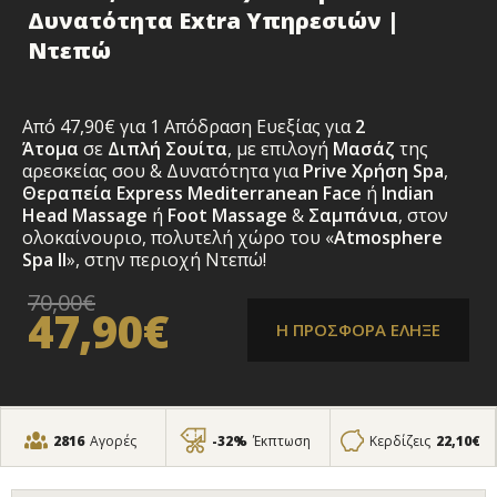
Δυνατότητα Extra Υπηρεσιών |
Ντεπώ
Από
47,90€ για 1 Απόδραση Ευεξίας για
2
Άτομα
σε
Διπλή Σουίτα
, με επιλογή
Μασάζ
της
αρεσκείας σου & Δυνατότητα για
Prive Χρήση Spa
,
Θεραπεία Express Mediterranean Face
ή
Indian
Head Massage
ή
Foot Massage
&
Σαμπάνια
, στον
ολοκαίνουριο, πολυτελή χώρο του «
Atmosphere
Spa ΙΙ
», στην περιοχή Ντεπώ!
70,00€
47,90€
Η ΠΡΟΣΦΟΡΑ ΕΛΗΞΕ
2816
Αγορές
-32%
Έκπτωση
Κερδίζεις
22,10€