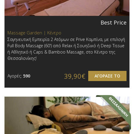
Best Price
Massage Garden | Κέντρο
Σαγηνευτική Εμπειρία 2 Ατόμων σε Prive Καμπίνα, με επιλογή
Full Body Massage (60') από Relax ή Σουηδικό ή Deep Tissue
ή Αθλητικό ή Caps & Bamboo Massage, στο Κέντρο της
Θεσσαλονίκης!
39,90€
Αγορές:
590
ΑΓΟΡΑΣΕ ΤΟ