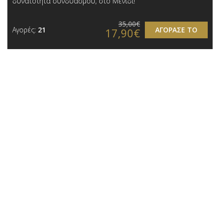
δυνατότητα συνδυασμού, στο Μενίδι!
35,00€
Αγορές:
21
ΑΓΟΡΑΣΕ ΤΟ
17,90€