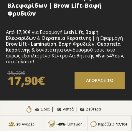
Βλεφαρίδων | Brow Lift-Βαφή
Φρυδιών
Από 17,90€ για Εφαρμογή
Lash Lift
,
Βαφή
Βλεφαρίδων
&
Θεραπεία Κερατίνης
| ή Εφαρμογή
Brow Lift - Lamination
,
Βαφή Φρυδιών
,
Θεραπεία
Κερατίνης
& δυνατότητα συνδυασμού τους, στο
άκρως εξοπλισμένο Κέντρο Αισθητικής
«Nails4You»
,
στο Γαλάτσι!
35,00€
17,90€
ΑΓΟΡΑΣΕ ΤΟ
Ώρες
Λεπτά
Δεύτερα
40
35
57
20
Αγορές
-49%
Έκπτωση
Κερδίζεις
17,10€