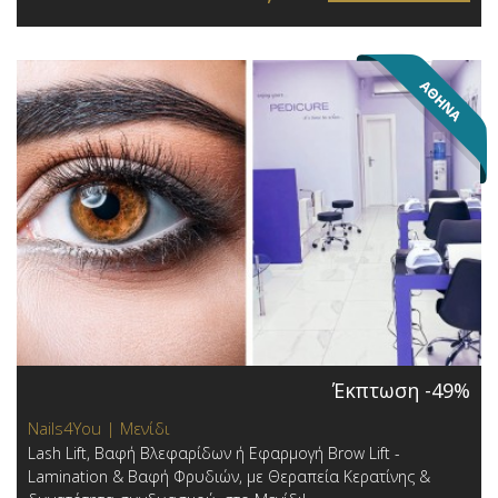
Έκπτωση -49%
Nails4You | Μενίδι
Lash Lift, Βαφή Βλεφαρίδων ή Εφαρμογή Brow Lift -
Lamination & Βαφή Φρυδιών, με Θεραπεία Κερατίνης &