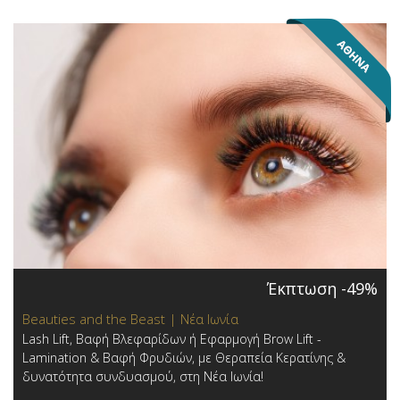
Έκπτωση -49%
Beauties and the Beast | Νέα Ιωνία
Lash Lift, Βαφή Βλεφαρίδων ή Εφαρμογή Brow Lift -
Lamination & Βαφή Φρυδιών, με Θεραπεία Κερατίνης &
δυνατότητα συνδυασμού, στη Νέα Ιωνία!