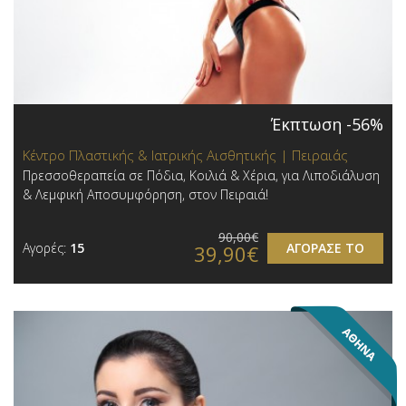
Έκπτωση -56%
Κέντρο Πλαστικής & Ιατρικής Αισθητικής | Πειραιάς
Πρεσσοθεραπεία σε Πόδια, Κοιλιά & Χέρια, για Λιποδιάλυση
& Λεμφική Αποσυμφόρηση, στον Πειραιά!
90,00€
Αγορές:
15
ΑΓΟΡΑΣΕ ΤΟ
39,90€