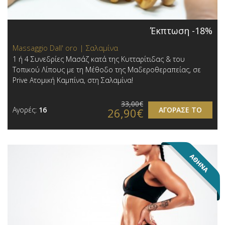
Έκπτωση -18%
Massaggio Dall' oro | Σαλαμίνα
1 ή 4 Συνεδρίες Μασάζ κατά της Κυτταρίτιδας & του
Τοπικού Λίπους με τη Μέθοδο της Μαδεροθεραπείας, σε
Prive Ατομική Καμπίνα, στη Σαλαμίνα!
33,00€
Αγορές:
16
ΑΓΟΡΑΣΕ ΤΟ
26,90€