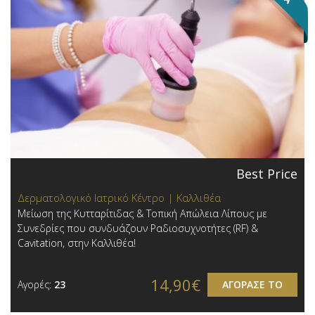
Best Price
Δερματολογικό Ιατρικό Κέντρο | Καλλιθέα
Μείωση της Κυτταρίτιδας & Τοπική Απώλεια Λίπους με
Συνεδρίες που συνδυάζουν Ραδιοσυχνοτήτες (RF) &
Cavitation, στην Καλλιθέα!
14,90€
Αγορές:
23
ΑΓΟΡΑΣΕ ΤΟ