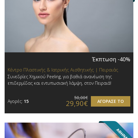
Έκπτωση -40%
Κέντρο Πλαστικής & Ιατρικής Αισθητικής | Πειραιάς
Συνεδρίες Χημικού Peeling, για βαθιά ανανέωση της
επιδερμίδας και εντυπωσιακή λάμψη, στον Πειραιά!
50,00€
Αγορές:
15
ΑΓΟΡΑΣΕ ΤΟ
29,90€