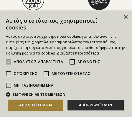
×
Αυτός ο ιστότοπος χρησιμοποιεί
cookies
Αυτός ο ιστότοπος χρησιμοποιεί cookies για τη βελτίωση της
εμπειρίας των χρηστών. Χρησιμοποιώντας τον ιστότοπό μας,
παρέχετε τη συγκατάθεσή σας για όλα τα cookies σύμφωνα με την
Πολιτική μας για τα cookies.
Διαβάστε περισσότερα
ΑΠΟΛΎΤΩΣ ΑΠΑΡΑΊΤΗΤΑ
ΑΠΌΔΟΣΗΣ
ΣΤΌΧΕΥΣΗΣ
ΛΕΙΤΟΥΡΓΙΚΌΤΗΤΑΣ
ΜΗ ΤΑΞΙΝΟΜΗΜΈΝΑ
NEWSLETTER
ΕΜΦΆΝΙΣΗ ΛΕΠΤΟΜΕΡΕΙΏΝ
Για να ενημερώνεστε άμεσα για τους Διαγωνισμούς, τα
ΑΠΟΔΟΧΉ ΌΛΩΝ
ΑΠΌΡΡΙΨΗ ΌΛΩΝ
ΑΓΟΡΑΣΕ ΤΟ
Δώρα, τις Νέες Προσφορές & τις Νέες Δωροεπιταγές
του Goldmall