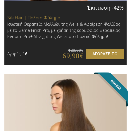
Έκπτωση -42%
Silk Hair | Παλαιό Φάληρο
Iσιωτική Θεραπεία Μαλλιών της Wella & Αφαίρεση Ψαλίδας
με το Gama Finish Pro, με χρήση της κορυφαίας Θεραπείας
Perform Pro+ Straight της Wella, στο Παλαιό Φάληρο!
120,00€
Αγορές:
16
ΑΓΟΡΑΣΕ ΤΟ
69,90€