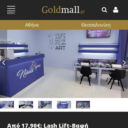
MENU
Αθήνα
Θεσσαλονίκη
ΕΓΓΡΑΦΗ
ΕΙΣΟΔΟΣ
Από 17,90€: Lash Lift-Βαφή