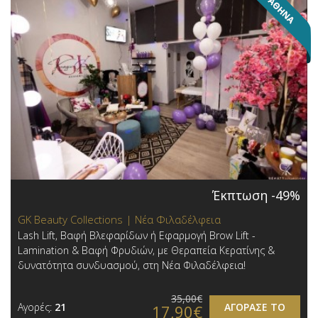
Έκπτωση -49%
GK Beauty Collections | Νέα Φιλαδέλφεια
Lash Lift, Βαφή Βλεφαρίδων ή Εφαρμογή Brow Lift -
Lamination & Βαφή Φρυδιών, με Θεραπεία Κερατίνης &
δυνατότητα συνδυασμού, στη Νέα Φιλαδέλφεια!
35,00€
Αγορές:
21
ΑΓΟΡΑΣΕ ΤΟ
17,90€