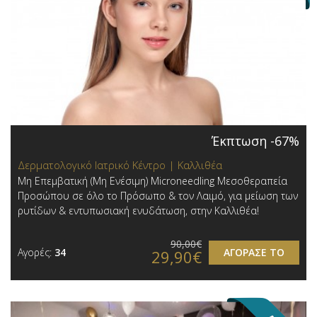
Έκπτωση -67%
Δερματολογικό Ιατρικό Κέντρο | Καλλιθέα
Μη Επεμβατική (Μη Ενέσιμη) Microneedling Μεσοθεραπεία
Προσώπου σε όλο το Πρόσωπο & τον Λαιμό, για μείωση των
ρυτίδων & εντυπωσιακή ενυδάτωση, στην Καλλιθέα!
90,00€
Αγορές:
34
ΑΓΟΡΑΣΕ ΤΟ
29,90€