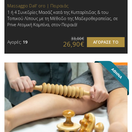
Massaggio Dall' oro | Πειραιάς
1 ή 4 Συνεδρίες Μασάζ κατά της Κυτταρίτιδας & του
Τοπικού Λίπους με τη Μέθοδο της Μαδεροθεραπείας, σε
Prive Ατομική Καμπίνα, στον Πειραιά!
33,00€
Αγορές:
19
ΑΓΟΡΑΣΕ ΤΟ
26,90€