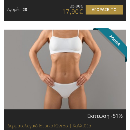
35,00€
Αγορές:
28
ΑΓΟΡΑΣΕ ΤΟ
17,90€
Έκπτωση -51%
Δερματολογικό Ιατρικό Κέντρο | Καλλιθέα