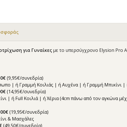
οσφοράς
ποτρίχωση για Γυναίκες
με το υπερσύγχρονο Elysion Pro 
50€
(9,95€/συνεδρία)
όσωπο | ή Γραμμή Κοιλιάς | ή Αυχένα | ή Γραμμή Μπικίνι 
9
0€
(14,95€/συνεδρία)
κίνι | ή Full Κοιλιά | ή Χέρια (4cm πάνω από τον αγκώνα μ
100€
(19,95€/συνεδρία)
ικίνι & Μασχάλες
€
(49,50€/συνεδρία)