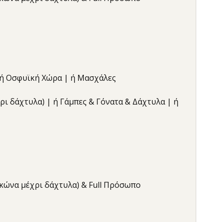
| ή Οσφυϊκή Χώρα | ή Μασχάλες
έχρι δάχτυλα) | ή Γάμπες & Γόνατα & Δάχτυλα | ή
αγκώνα μέχρι δάχτυλα) & Full Πρόσωπο