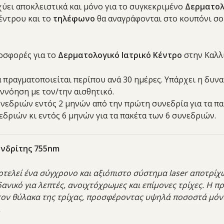
ύει αποκλειστικά και μόνο για το συγκεκριμένο
Δερματολο
έντρου και το
τηλέφωνο
θα αναγράφονται στο κουπόνι σο
ροσφορές για το
Δερματολογικό Ιατρικό
Κέντρο
στην Καλλι
α πραγματοποιείται περίπου ανά 30 ημέρες. Υπάρχει η δυ
ννόηση με τον/την αισθητικό.
εδριών εντός 2 μηνών από την πρώτη συνεδρία για τα πακ
εδριών κι εντός 6 μηνών για τα πακέτα των 6 συνεδριών.
ανδρίτης 755n
m
ποτελεί ένα σύγχρονο και αξιόπιστο σύστημα laser αποτρί
ιδανικό για λεπτές, ανοιχτόχρωμες και επίμονες τρίχες. Η 
ον θύλακα της τρίχας, προσφέροντας υψηλά ποσοστά μόνι
.