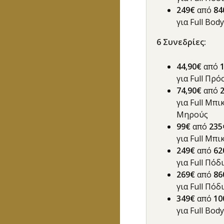
249€
από
84
για Full Body
6
Συνεδρίες
:
44,90€
από
για Full Πρ
74,90€
από
για Full Μπι
Μηρούς
99€
από
23
για Full Μπ
249€
από
62
για Full Πόδ
269€
από
86
για Full Πό
349€
από
10
για Full Body