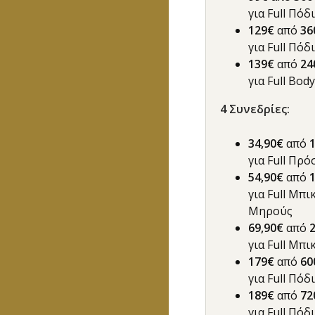
για Full Πόδ
129€
από
36
για Full Πό
139€
από
24
για Full Body
4 Συνεδρίες:
34,90€
από
για Full Πρ
54,90€
από
για Full Μπι
Μηρούς
69,90€
από
για Full Μπ
179€
από
60
για Full Πόδ
189€
από
72
για Full Πό