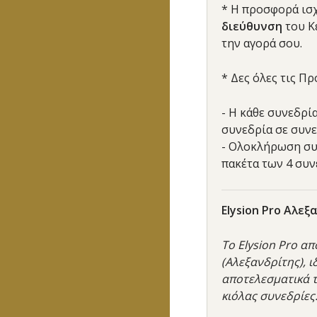
* Η προσφορά ισχ
διεύθυνση
του Κ
την αγορά σου.
* Δες όλες τις Π
- Η κάθε συνεδρί
συνεδρία σε συνε
- Ολοκλήρωση συν
πακέτα των 4 συν
Elysion Pro Αλεξ
Το Elysion Pro α
(Αλεξανδρίτης), 
αποτελεσματικά τ
κιόλας συνεδρίες