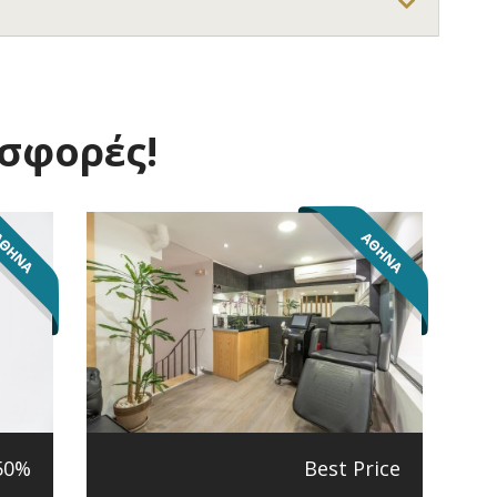
οσφορές!
50%
Best Price