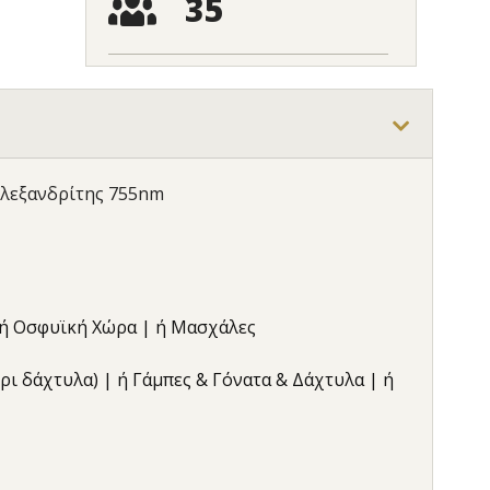
35
Αλεξανδρίτης 755nm
| ή Οσφυϊκή Χώρα | ή Μασχάλες
έχρι δάχτυλα) | ή Γάμπες & Γόνατα & Δάχτυλα | ή