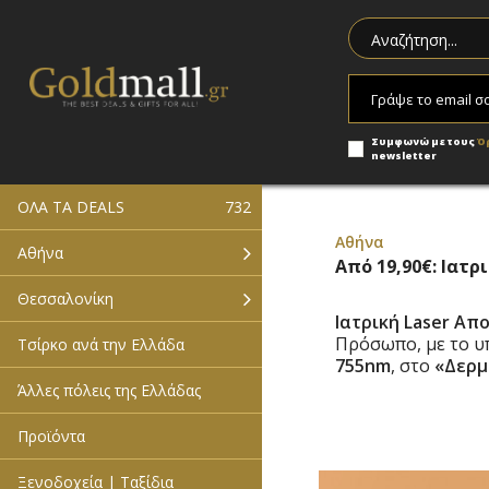
Συμφωνώ με τους
Ό
newsletter
ΟΛΑ ΤΑ DEALS
732
Αθήνα
Αθήνα
Από 19,90€: Ιατ
Θεσσαλονίκη
Ιατρική Laser Α
Πρόσωπο, με το 
Τσίρκο ανά την Ελλάδα
755nm
, στο
«Δερμ
Άλλες πόλεις της Ελλάδας
Προϊόντα
Ξενοδοχεία | Ταξίδια