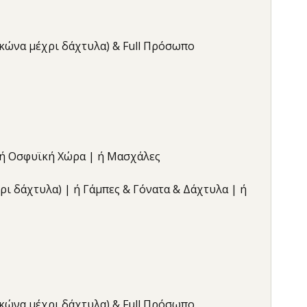
αγκώνα μέχρι δάχτυλα) & Full Πρόσωπο
| ή Οσφυϊκή Χώρα | ή Μασχάλες
έχρι δάχτυλα) | ή Γάμπες & Γόνατα & Δάχτυλα | ή
αγκώνα μέχρι δάχτυλα) & Full Πρόσωπο