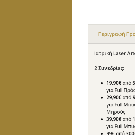
Περιγραφή Πρ
Ιατρική Laser Α
2
Συνεδρίες
:
19,90€
από
για Full Πρ
29,90€
από
για Full Μπι
Μηρούς
39,90€
από
για Full Μπ
99€
από
30
0