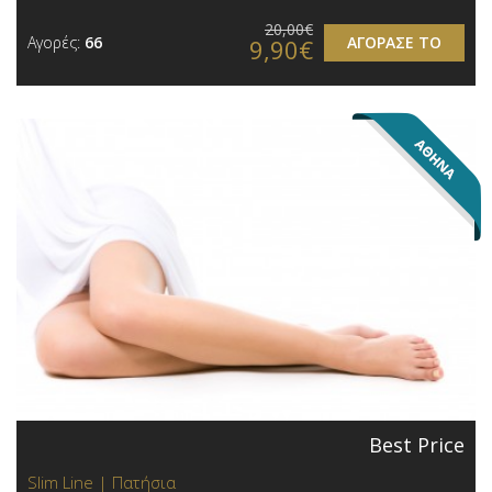
20,00€
Αγορές:
66
ΑΓΟΡΑΣΕ ΤΟ
9,90€
Best Price
Slim Line | Πατήσια