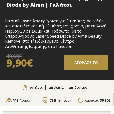
Diode by Alma | Γαλάτσι
Ιατρική
Laser Αποτρίχωση
για
Γυναίκες
,
ασφαλής
και αποτελεσματική 12 μήνες τον χρόνο, με επιλογή
Περιοχών σε Σώμα και Πρόσωπο
, με το
υπερσύγχρονο Laser Speed Diode by Alma Beauty
Remove, στο εξειδικευμένο
Κέντρο
Αισθητικής Ιατρικής
, στο Γαλάτσι!
40,00€
9,90€
ΑΓΟΡΑΣΕ ΤΟ
Ώρες
Λεπτά
Δεύτερα
20
48
39
113
Αγορές
-75%
Έκπτωση
Κερδίζεις
30,10€