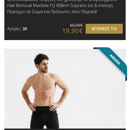
Hair Removal Machine FQ 808nm Soprano Ice & επιλογή
Περιοχών σε Σώμα και Πρόσωπο, στον Πειραιά!
60,00€
Αγορές:
30
ΑΓΟΡΑΣΕ ΤΟ
19,90€