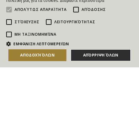
Πολιτική μας για τα cookies.
Διαβάστε περισσότερα
ΑΠΟΛΎΤΩΣ ΑΠΑΡΑΊΤΗΤΑ
ΑΠΌΔΟΣΗΣ
ΣΤΌΧΕΥΣΗΣ
ΛΕΙΤΟΥΡΓΙΚΌΤΗΤΑΣ
ΜΗ ΤΑΞΙΝΟΜΗΜΈΝΑ
NEWSLETTER
ΕΜΦΆΝΙΣΗ ΛΕΠΤΟΜΕΡΕΙΏΝ
Για να ενημερώνεστε άμεσα για τους Διαγωνισμούς, τα
ΑΠΟΔΟΧΉ ΌΛΩΝ
ΑΠΌΡΡΙΨΗ ΌΛΩΝ
ΑΓΟΡΑΣΕ ΤΟ
Δώρα, τις Νέες Προσφορές & τις Νέες Δωροεπιταγές
του Goldmall
Συμφωνώ με τους
Όρους και τις Προϋποθέσεις
και την
Πολιτική απορρήτου