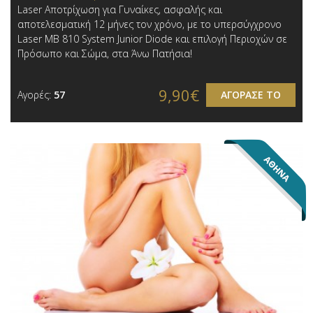
Laser Αποτρίχωση για Γυναίκες, ασφαλής και
αποτελεσματική 12 μήνες τον χρόνo, με το υπερσύγχρονο
Laser MB 810 System Junior Diode και επιλογή Περιοχών σε
Πρόσωπο και Σώμα, στα Άνω Πατήσια!
9,90€
Αγορές:
57
ΑΓΟΡΑΣΕ ΤΟ