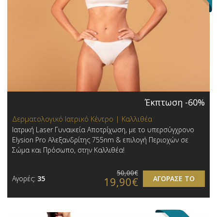
Έκπτωση -60%
Δερματολογικό Ιατρικό Κέντρο | Καλλιθέα
Ιατρική Laser Γυναικεία Αποτρίχωση, με το υπερσύγχρονο
Elysion Pro Αλεξανδρίτης 755nm & επιλογή Περιοχών σε
Σώμα και Πρόσωπο, στην Καλλιθέα!
50,00€
Αγορές:
35
ΑΓΟΡΑΣΕ ΤΟ
19,90€