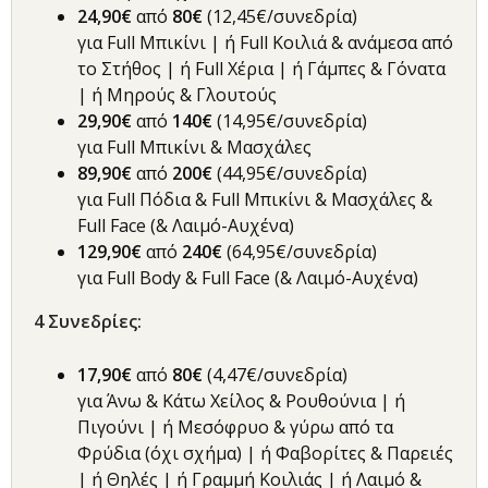
24,90€
από
80€
(12,45€/συνεδρία)
για Full Μπικίνι | ή Full Κοιλιά & ανάμεσα από
το Στήθος | ή Full Χέρια | ή Γάμπες & Γόνατα
| ή Μηρούς & Γλουτούς
29,90€
από
140€
(14,95€/συνεδρία)
για Full Μπικίνι & Μασχάλες
89,90€
από
200€
(44,95€/συνεδρία)
για Full Πόδια & Full Μπικίνι & Μασχάλες &
Full Face (& Λαιμό-Αυχένα)
129,90€
από
240€
(64,95€/συνεδρία)
για Full Body & Full Face (& Λαιμό-Αυχένα)
4
Συνεδρίες
:
17,90€
από
80€
(4,47€/συνεδρία)
για Άνω & Κάτω Χείλος & Ρουθούνια | ή
Πιγούνι | ή Μεσόφρυο & γύρω από τα
Φρύδια (όχι σχήμα) | ή Φαβορίτες & Παρειές
| ή Θηλές | ή Γραμμή Κοιλιάς | ή Λαιμό &