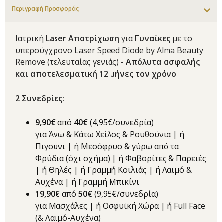
Περιγραφή Προσφοράς
Ιατρική
Laser Αποτρίχωση
για
Γυναίκες
με το
υπερσύγχρονο Laser Speed Diode by Alma Beauty
Remove (τελευταίας γενιάς) -
Απόλυτα ασφαλής
και αποτελεσματική 12 μήνες τον χρόνο
2
Συνεδρίες
:
9,90€
από
40€
(4,95€/συνεδρία)
για Άνω & Κάτω Χείλος & Ρουθούνια | ή
Πιγούνι | ή Μεσόφρυο & γύρω από τα
Φρύδια (όχι σχήμα) | ή Φαβορίτες & Παρειές
| ή Θηλές | ή Γραμμή Κοιλιάς | ή Λαιμό &
Αυχένα | ή Γραμμή Μπικίνι
19,90€
από
50€
(9,95€/συνεδρία)
για Μασχάλες | ή Οσφυϊκή Χώρα | ή Full Face
(& Λαιμό-Αυχένα)