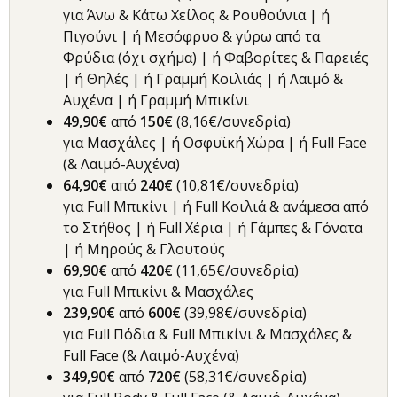
για Άνω & Κάτω Χείλος & Ρουθούνια | ή
Πιγούνι | ή Μεσόφρυο & γύρω από τα
Φρύδια (όχι σχήμα) | ή Φαβορίτες & Παρειές
| ή Θηλές | ή Γραμμή Κοιλιάς | ή Λαιμό &
Αυχένα | ή Γραμμή Μπικίνι
49,90€
από
150€
(8,16€/συνεδρία)
για Μασχάλες | ή Οσφυϊκή Χώρα | ή Full Face
(& Λαιμό-Αυχένα)
64,90€
από
240€
(10,81€/συνεδρία)
για Full Μπικίνι | ή Full Κοιλιά & ανάμεσα από
το Στήθος | ή Full Χέρια | ή Γάμπες & Γόνατα
| ή Μηρούς & Γλουτούς
69,90€
από
420€
(11,65€/συνεδρία)
για Full Μπικίνι & Μασχάλες
239,90€
από
600€
(39,98€/συνεδρία)
για Full Πόδια & Full Μπικίνι & Μασχάλες &
Full Face (& Λαιμό-Αυχένα)
349,90€
από
720€
(58,31€/συνεδρία)