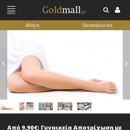
MENU
Αθήνα
Θεσσαλονίκη
ΕΓΓΡΑΦΗ
ΕΙΣΟΔΟΣ
Από 9,90€: Γυναικεία Αποτρίχωση με