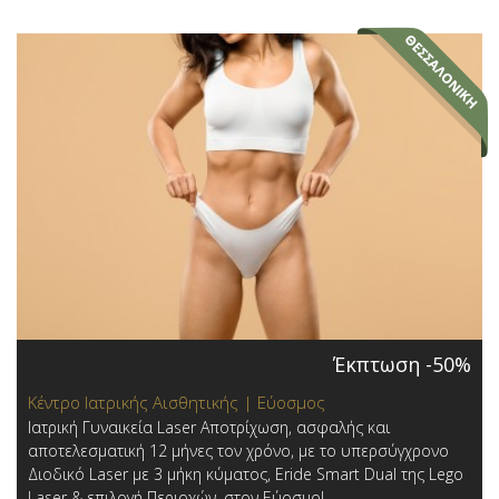
Έκπτωση -50%
Κέντρο Ιατρικής Αισθητικής | Εύοσμος
Ιατρική Γυναικεία Laser Αποτρίχωση, ασφαλής και
αποτελεσματική 12 μήνες τον χρόνο, με το υπερσύγχρονο
Διοδικό Laser με 3 μήκη κύματος, Eride Smart Dual της Lego
Laser & επιλογή Περιοχών,​ στον Εύοσμο!