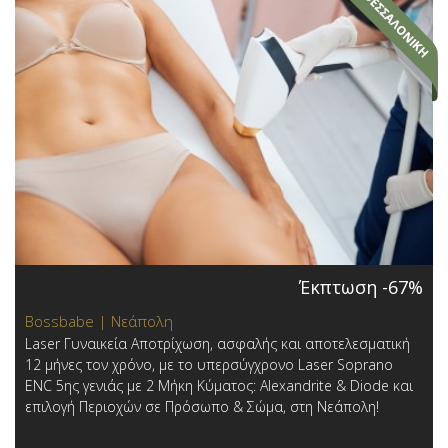
Έκπτωση -67%
Bossbabe | Νεάπολη
Laser Γυναικεία Αποτρίχωση, ασφαλής και αποτελεσματική
12 μήνες τον χρόνο, με το υπερσύγχρονο Laser Soprano
ENC 5ης γενιάς με 2 Μήκη Κύματος: Alexandrite & Diode και
επιλογή Περιοχών σε Πρόσωπο & Σώμα, στη Νεάπολη!