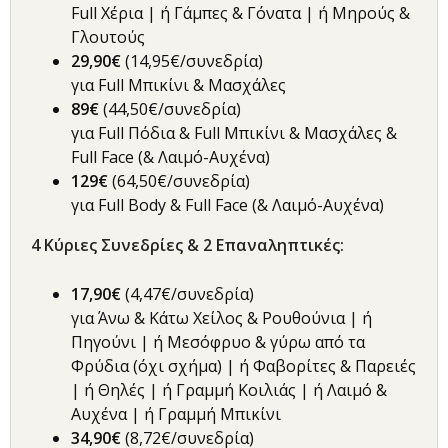
Full Χέρια | ή Γάμπες & Γόνατα | ή Μηρούς &
Γλουτούς
29,90€
(14,95€/συνεδρία)
για Full Μπικίνι & Μασχάλες
89€
(44,50€/συνεδρία)
για Full Πόδια & Full Μπικίνι & Μασχάλες &
Full Face (& Λαιμό-Αυχένα)
129€
(64,50€/συνεδρία)
για Full Body & Full Face (& Λαιμό-Αυχένα)
4
Κύριες Συνεδρίες & 2 Επαναληπτικές
:
17,90€
(4,47€/συνεδρία)
για Άνω & Κάτω Χείλος & Ρουθούνια | ή
Πηγούνι | ή Μεσόφρυο & γύρω από τα
Φρύδια (όχι σχήμα) | ή Φαβορίτες & Παρειές
| ή Θηλές | ή Γραμμή Κοιλιάς | ή Λαιμό &
Αυχένα | ή Γραμμή Μπικίνι
34,90€
(8,72€/συνεδρία)