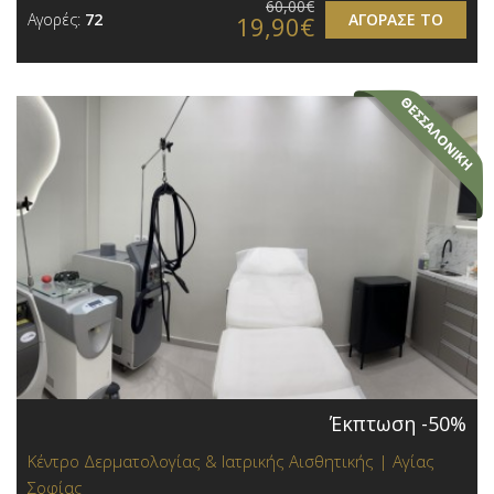
60,00€
Αγορές:
72
ΑΓΟΡΑΣΕ ΤΟ
19,90€
Έκπτωση -50%
Κέντρο Δερματολογίας & Ιατρικής Αισθητικής | Αγίας
Σοφίας