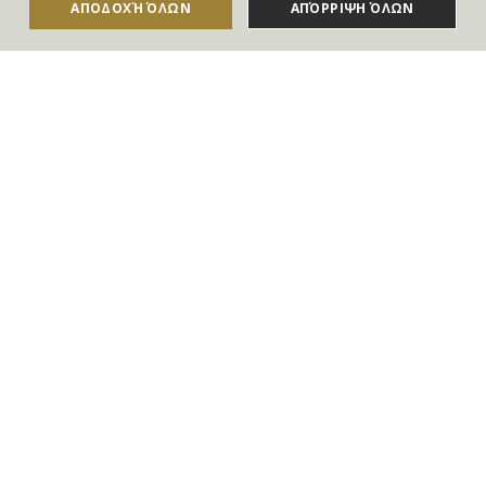
Για να ενημερώνεστε άμεσα για τους Διαγωνισμούς, τα
ΑΠΟΔΟΧΉ ΌΛΩΝ
ΑΠΌΡΡΙΨΗ ΌΛΩΝ
Δώρα, τις Νέες Προσφορές & τις Νέες Δωροεπιταγές
του Goldmall
Συμφωνώ με τους
Όρους και τις Προϋποθέσεις
και την
Πολιτική απορρήτου
Επικοινωνία