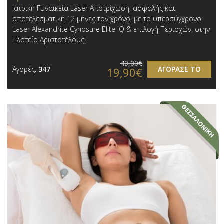
Ιατρική Γυναικεία Laser Αποτρίχωση, ασφαλής και
αποτελεσματική 12 μήνες τον χρόνο, με το υπερσύγχρονο
Laser Alexandrite Cynosure Elite iQ & επιλογή Περιοχών,​ στην
Πλατεία Αριστοτέλους!
40,00€
Αγορές:
347
ΑΓΟΡΑΣΕ ΤΟ
19,90€