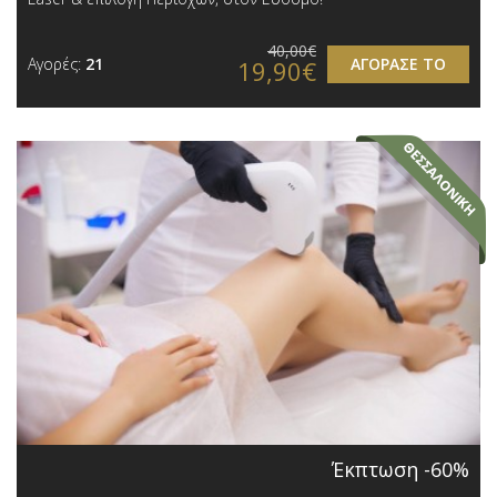
40,00€
Αγορές:
21
ΑΓΟΡΑΣΕ ΤΟ
19,90€
Έκπτωση -60%