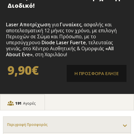
Διοδικό!
Laser Αποτρίχωση
για
Γυναίκες
,
ασφαλής και
αποτελεσματική 12 μήνες τον χρόνo, με επιλογή
Περιοχών σε Σώμα και Πρόσωπο
,
με το
υπερσύγχρονο
Diode Laser Fuerte
, τελευταίας
γενιάς, στο Κέντρο Αισθητικής & Ομορφιάς
«All
About Eve»
,
στη Χαριλάου!
9,90€
Η ΠΡΟΣΦΟΡΑ ΕΛΗΞΕ
191
Αγορές
Περιγραφή Προσφοράς