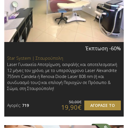
Έκπτωση -60%
Star System | Σταυρούπολη
Laser Γυναικεία Αποτρίχωση, ασφαλής και αποτελεσματική
12 μήνες τον χρόνο, με το υπερσύγχρονο Laser Alexandrite
755nm Candela ή Renova Diode Laser 808 nm (ή και
συνδυασμό τους) και επιλογή Περιοχών σε Πρόσωπο &
Σώμα, στη Σταυρούπολη!
50,00€
Αγορές:
719
ΑΓΟΡΑΣΕ ΤΟ
19,90€