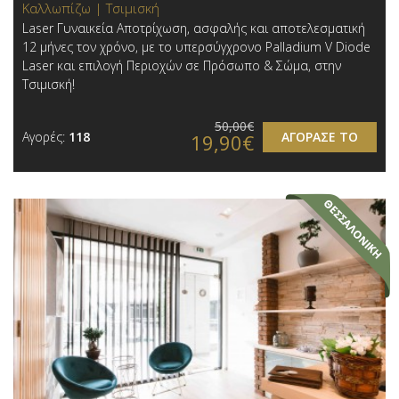
Καλλωπίζω | Τσιμισκή
Laser Γυναικεία Αποτρίχωση, ασφαλής και αποτελεσματική
12 μήνες τον χρόνο, με το υπερσύγχρονο Palladium V Diode
Laser και επιλογή Περιοχών σε Πρόσωπο & Σώμα, στην
Τσιμισκή!
50,00€
Αγορές:
118
ΑΓΟΡΑΣΕ ΤΟ
19,90€