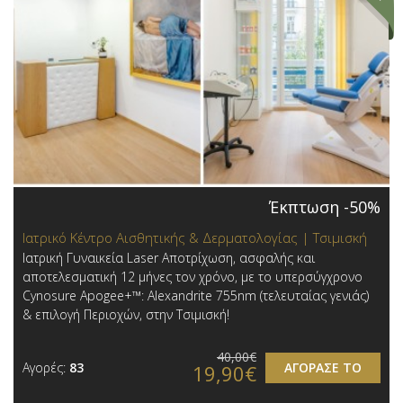
Έκπτωση -50%
Ιατρικό Κέντρο Αισθητικής & Δερματολογίας | Τσιμισκή
Ιατρική Γυναικεία Laser Αποτρίχωση, ασφαλής και
αποτελεσματική 12 μήνες τον χρόνο, με το υπερσύγχρονο
Cynosure Apogee+™: Alexandrite 755nm (τελευταίας γενιάς)
& επιλογή Περιοχών,​ στην Τσιμισκή!
40,00€
Αγορές:
83
ΑΓΟΡΑΣΕ ΤΟ
19,90€