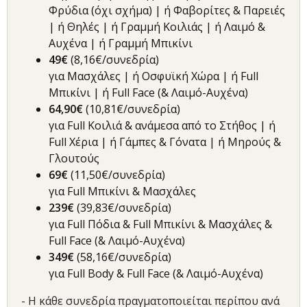
Φρύδια (όχι σχήμα) | ή Φαβορίτες & Παρειές
| ή Θηλές | ή Γραμμή Κοιλιάς | ή Λαιμό &
Αυχένα | ή Γραμμή Μπικίνι
49€
(8,16€/συνεδρία)
για Μασχάλες | ή Οσφυϊκή Χώρα | ή Full
Μπικίνι | ή Full Face (& Λαιμό-Αυχένα)
64,90€
(10,81€/συνεδρία)
για Full Κοιλιά & ανάμεσα από το Στήθος | ή
Full Χέρια | ή Γάμπες & Γόνατα | ή Μηρούς &
Γλουτούς
69€
(11,50€/συνεδρία)
για Full Μπικίνι & Μασχάλες
239€
(39,83€/συνεδρία)
για Full Πόδια & Full Μπικίνι & Μασχάλες &
Full Face (& Λαιμό-Αυχένα)
349€
(58,16€/συνεδρία)
για Full Body & Full Face (& Λαιμό-Αυχένα)
- Η κάθε συνεδρία πραγματοποιείται περίπου ανά