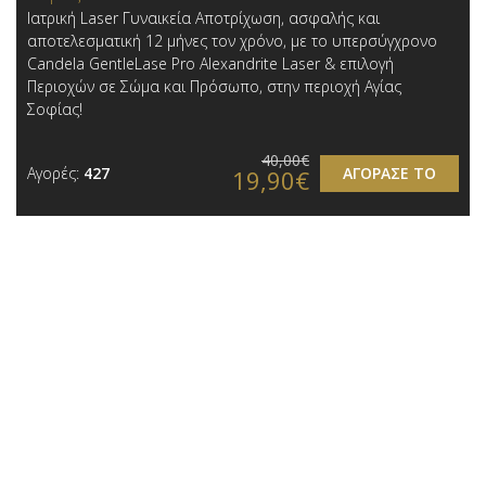
Ιατρική Laser Γυναικεία Αποτρίχωση, ασφαλής και
αποτελεσματική 12 μήνες τον χρόνο, με το υπερσύγχρονο
Candela GentleLase Pro Alexandrite Laser & επιλογή
Περιοχών σε Σώμα και Πρόσωπο, στην περιοχή Αγίας
Σοφίας !
40,00€
Αγορές:
427
ΑΓΟΡΑΣΕ ΤΟ
19,90€