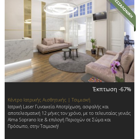
Έκπτωση -67%
Κέντρο Ιατρικής Αισθητικής | Τσιμισκή
Ιατρική Laser Γυναικεία Αποτρίχωση, ασφαλής και
αποτελεσματική 12 μήνες τον χρόνο, με το τελευταίας γενιάς
Alma Soprano Ice & επιλογή Περιοχών σε Σώμα και
Πρόσωπο, στην Τσιμισκή!