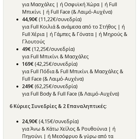
για Μασχάλες | ή Οσφυϊκή Χώρα | ή Full
Μπικίνι | ή Full Face (& Λαιμό-Αυχένα)
44,90€
(11,22€/συνεδρία)
για Full Κοιλιά & ανάμεσα από το Στήθος | ή
Full Χέρια | ή Γάμπες & Γόνατα | ή Μηρούς &
Γλουτούς
49€
(12,25€/συνεδρία)
για Full Μπικίνι & Μασχάλες
169€
(42,25€/συνεδρία)
για Full Πόδια & Full Μπικίνι & Μασχάλες &
Full Face (& Λαιμό-Αυχένα)
249€
(62,25€/συνεδρία)
για Full Body & Full Face (& Λαιμό-Αυχένα)
6
Κύριες Συνεδρίες & 2 Επαναληπτικές
:
24,90€
(4,15€/συνεδρία)
για Άνω & Κάτω Χείλος & Ρουθούνια | ή
Πηγούνι | ή Μεσόφρυο & γύρω από τα