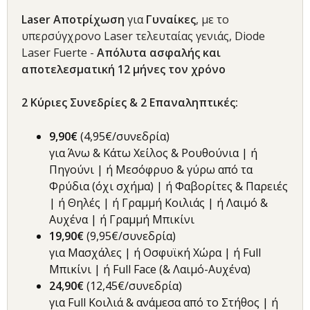
Laser Αποτρίχωση
για
Γυναίκες
, με το
υπερσύγχρονο Laser τελευταίας γενιάς, Diode
Laser Fuerte -
Απόλυτα ασφαλής και
αποτελεσματική 12 μήνες τον χρόνo
2
Κύριες
Συνεδρίες & 2 Επαναληπτικές
:
9,90€
(4,95€/συνεδρία)
για Άνω & Κάτω Χείλος & Ρουθούνια | ή
Πηγούνι | ή Μεσόφρυο & γύρω από τα
Φρύδια (όχι σχήμα) | ή Φαβορίτες & Παρειές
| ή Θηλές | ή Γραμμή Κοιλιάς | ή Λαιμό &
Αυχένα | ή Γραμμή Μπικίνι
19,90€
(9,95€/συνεδρία)
για Μασχάλες | ή Οσφυϊκή Χώρα | ή Full
Μπικίνι | ή Full Face (& Λαιμό-Αυχένα)
24,90€
(12,45€/συνεδρία)
για Full Κοιλιά & ανάμεσα από το Στήθος | ή