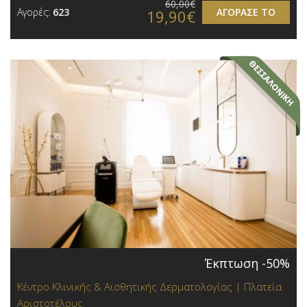
60,00€
Αγορές:
623
ΑΓΟΡΑΣΕ ΤΟ
19,90€
Έκπτωση -50%
Κέντρο Κλινικής & Αισθητικής Δερματολογίας | Πλατεία
Αριστοτέλους