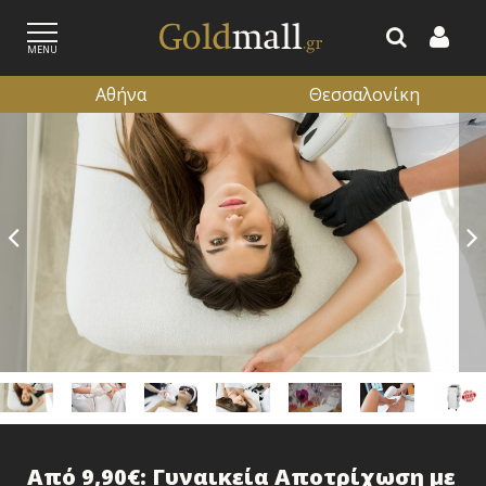
MENU
Αθήνα
Θεσσαλονίκη
ΕΓΓΡΑΦΗ
ΕΙΣΟΔΟΣ
Από 9,90€: Γυναικεία Αποτρίχωση με