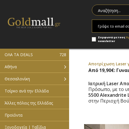
Συμφωνώ με τους
Ό
newsletter
ΟΛΑ ΤΑ DEALS
728
Αποτρίχωση Laser γ
Αθήνα
Από 19,90€: Γυνα
Θεσσαλονίκη
Ιατρική Laser Α
Πρόσωπο
,
με το 
Τσίρκο ανά την Ελλάδα
5500 Alexandrite 
στην Περιοχή Βού
Άλλες πόλεις της Ελλάδας
Προϊόντα
Ξενοδοχεία | Ταξίδια