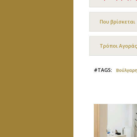
Που βρίσκεται
Τρόποι Αγοράς
#TAGS:
Βούλγαρη