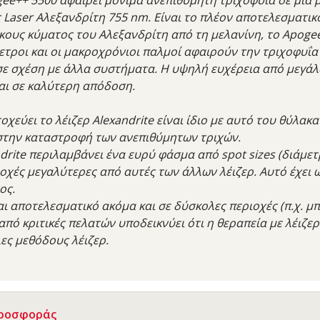
Laser Αλεξανδρίτη 755 nm. Είναι το πλέον αποτελεσματικ
υς κύματος του Αλεξανδρίτη από τη μελανίνη, το Apogee
ετροι και οι μακροχρόνιοι παλμοί αφαιρούν την τριχοφυΐα
ε σχέση με άλλα συστήματα. Η υψηλή ευχέρεια από μεγάλ
αι σε καλύτερη απόδοση.
οχεύει το λέιζερ Alexandrite είναι ίδιο με αυτό του θύλακα
στην καταστροφή των ανεπιθύμητων τριχών.
ndrite περιλαμβάνει ένα ευρύ φάσμα από spot sizes (διάμετ
ιοχές μεγαλύτερες από αυτές των άλλων λέιζερ. Αυτό έχει
ος.
αι αποτελεσματικό ακόμα και σε δύσκολες περιοχές (π.χ. μπι
από κριτικές πελατών υποδεικνύει ότι η θεραπεία με λέιζερ
λες μεθόδους λέιζερ.
Προσφοράς