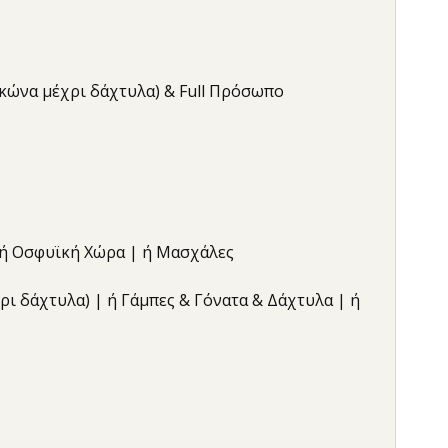
αγκώνα μέχρι δάχτυλα) & Full Πρόσωπο
| ή Οσφυϊκή Χώρα | ή Μασχάλες
έχρι δάχτυλα) | ή Γάμπες & Γόνατα & Δάχτυλα | ή