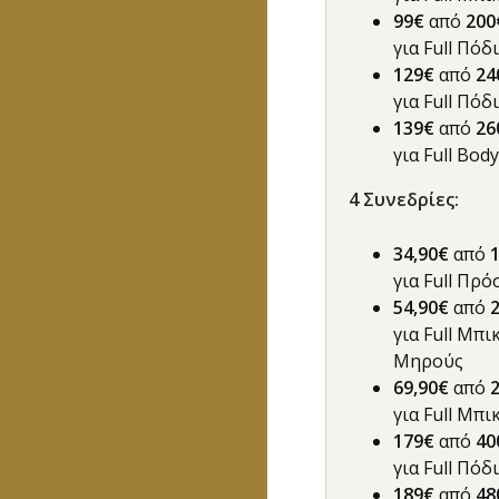
99€
από
20
0
για Full Πόδ
129€
από
24
για Full Πό
139€
από
26
για Full Body
4 Συνεδρίες:
34,90€
από
για Full Πρ
54,90€
από
για Full Μπι
Μηρούς
69,90€
από
για Full Μπ
179€
από
40
για Full Πόδ
189€
από
48