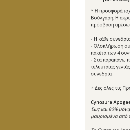
* Η προσφορά ισχ
Βούλγαρη. Η ακρ
πρόσβαση αμέσως
- Η κάθε συνεδρί
- Ολοκλήρωση συν
πακέτα των 4 συν
- Στα παραπάνω 
τελευταίας γενιά
συνεδρία.
* Δες όλες τις Πρ
Cynosure Apogee
Έως και 80% μόνι
μαυρισμένα από τ
Το Cynosure Apog