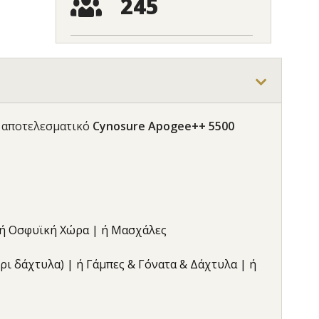
245
ι αποτελεσματικό
Cynosure Apogee++ 5500
| ή Οσφυϊκή Χώρα | ή Μασχάλες
έχρι δάχτυλα) | ή Γάμπες & Γόνατα & Δάχτυλα | ή