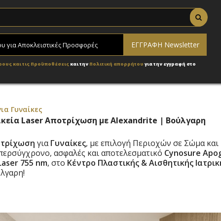
ρους και τις Προϋποθέσεις
και την
Πολιτική απορρήτου
για την εγγραφή στο
ια Γυναίκες
ικεία Laser Αποτρίχωση με Alexandrite | Βούλγαρη
ποτρίχωση
για
Γυναίκες
, με επιλογή Περιοχών σε Σώμα και
υπερσύγχρονο, ασφαλές και αποτελεσματικό
Cynosure Apo
Laser 755 nm
, στο
Κέντρο Πλαστικής & Αισθητικής Ιατρικ
λγαρη!