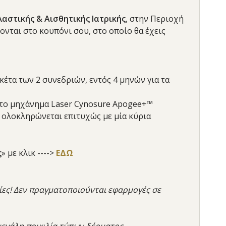
αστικής & Αισθητικής Ιατρικής
, στην Περιοχή
ονται στο κουπόνι σου, στο οποίο θα έχεις
έτα των 2 συνεδριών, εντός 4 μηνών για τα
Στο μηχάνημα Laser Cynosure Apogee+™
η ολοκληρώνεται επιτυχώς με μία κύρια
ς
» με κλικ ---->
ΕΔΩ
είες! Δεν πραγματοποιούνται εφαρμογές σε
μεγάλη ποικιλία τύπων δέρματος