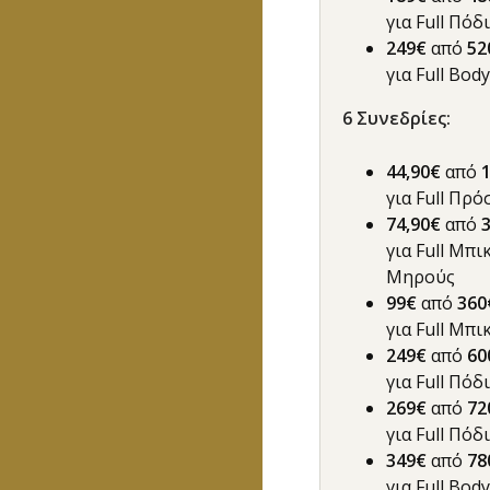
για Full Πό
249€
από
52
για Full Body
6
Συνεδρίες
:
44,90€
από
για Full Πρ
74,90€
από
για Full Μπι
Μηρούς
99€
από
36
για Full Μπ
249€
από
60
για Full Πόδ
269€
από
72
για Full Πό
349€
από
78
για Full Body