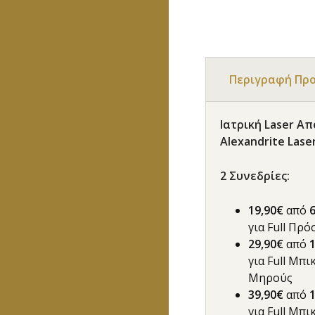
Περιγραφή Πρ
Ιατρική Laser Α
Alexandrite Lase
2
Συνεδρίες
:
19,90€
από
για Full Πρ
29,90€
από
για Full Μπι
Μηρούς
39,90€
από
για Full Μπ