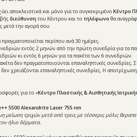
ύει αποκλειστικά και μόνο για το συγκεκριμένο
Κέντρο Πλ
ιβής
διεύθυνση
του Κέντρου και το
τηλέφωνο
θα αναγράφ
 μετά την αγορά σου.
α πραγματοποιείται περίπου ανά 30 ημέρες.
εδριών εντός 2 μηνών από την πρώτη συνεδρία για τα πακ
εδριών κι εντός 6 μηνών για τα πακέτα των 6 συνεδριών.
πακέτα δεν πραγματοποιούνται επαναληπτικές συνεδρίες. 
ς δεν χρειάζονται επαναληπτικές συνεδρίες. Η αποτρίχωσ
οσφορές για το «
Κέντρο Πλαστικής & Αισθητικής Ιατρική
++ 5500 Alexandrite Laser 755 nm
μη μείωση τριχών μετά από τρεις με τέσσερις μόλις θεραπ
ον ήλιο δέρματα.
ee++ 5500 αφαιρεί μόνιμα ανεπιθύμητη τριχοφυΐα σε μια 