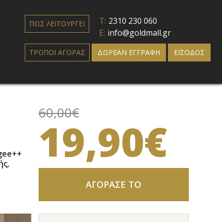
T:
2310 230 060
ΠΩΣ ΛΕΙΤΟΥΡΓΕΙ
E:
info@goldmall.gr
ΤΡΟΠΟΙ ΑΓΟΡΑΣ
ΔΩΡΕΑΝ ΕΓΓΡΑΦΗ
ΕΙΣΟΔΟΣ
60,00€
19,90€
gee++
ής
,
ΑΓΟΡΑΣΕ ΤΟ