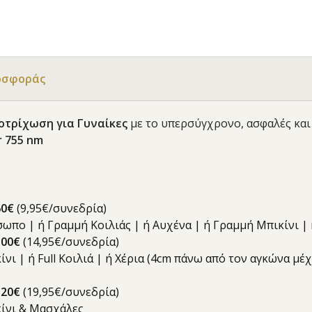
οσφοράς
ποτρίχωση για Γυναίκες
με το υπερσύγχρονο, ασφαλές κα
r 755 nm
60€
(9,95€/συνεδρία)
όσωπο | ή Γραμμή Κοιλιάς | ή Αυχένα | ή Γραμμή Μπικίνι 
10
0€
(14,95€/συνεδρία)
κίνι | ή Full Κοιλιά | ή Χέρια (4cm πάνω από τον αγκώνα μ
120€
(19,95€/συνεδρία)
ικίνι & Μασχάλες