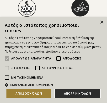
×
Αυτός ο ιστότοπος χρησιμοποιεί
cookies
Αυτός ο ιστότοπος χρησιμοποιεί cookies για τη βελτίωση της
εμπειρίας των χρηστών. Χρησιμοποιώντας τον ιστότοπό μας,
παρέχετε τη συγκατάθεσή σας για όλα τα cookies σύμφωνα με την
Πολιτική μας για τα cookies.
Διαβάστε περισσότερα
ΑΠΟΛΎΤΩΣ ΑΠΑΡΑΊΤΗΤΑ
ΑΠΌΔΟΣΗΣ
ΣΤΌΧΕΥΣΗΣ
ΛΕΙΤΟΥΡΓΙΚΌΤΗΤΑΣ
ΜΗ ΤΑΞΙΝΟΜΗΜΈΝΑ
NEWSLETTER
ΕΜΦΆΝΙΣΗ ΛΕΠΤΟΜΕΡΕΙΏΝ
Για να ενημερώνεστε άμεσα για τους Διαγωνισμούς, τα
ΑΠΟΔΟΧΉ ΌΛΩΝ
ΑΠΌΡΡΙΨΗ ΌΛΩΝ
Δώρα, τις Νέες Προσφορές & τις Νέες Δωροεπιταγές
του Goldmall