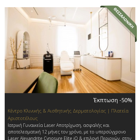
Έκπτωση -50%
Κέντρο Κλινικής & Αισθητικής Δερματολογίας | Πλατεία
Αριστοτέλους
Ιατρική Γυναικεία Laser Αποτρίχωση, ασφαλής και
αποτελεσματική 12 μήνες τον χρόνο, με το υπερσύγχρονο
Laser Alexandrite Cynosure Elite iQ & επιλογή Περιοχών,​ στην