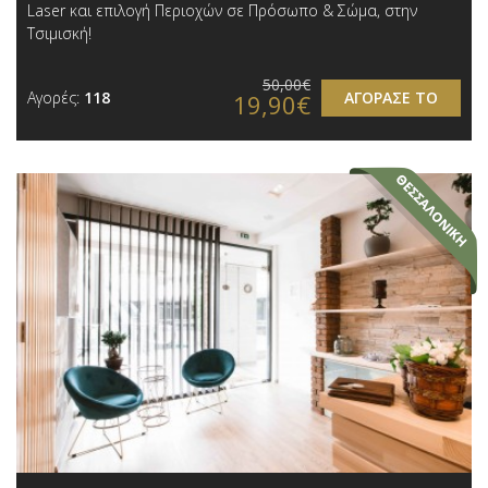
Laser και επιλογή Περιοχών σε Πρόσωπο & Σώμα, στην
Τσιμισκή!
50,00€
Αγορές:
118
ΑΓΟΡΑΣΕ ΤΟ
19,90€