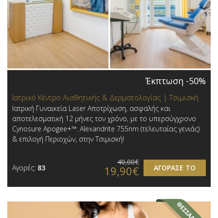
Έκπτωση -50%
Ιατρικό Κέντρο Αισθητικής & Δερματολογίας | Τσιμισκή
Ιατρική Γυναικεία Laser Αποτρίχωση, ασφαλής και
αποτελεσματική 12 μήνες τον χρόνο, με το υπερσύγχρονο
Cynosure Apogee+™: Alexandrite 755nm (τελευταίας γενιάς)
& επιλογή Περιοχών,​ στην Τσιμισκή!
40,00€
Αγορές:
83
ΑΓΟΡΑΣΕ ΤΟ
19,90€