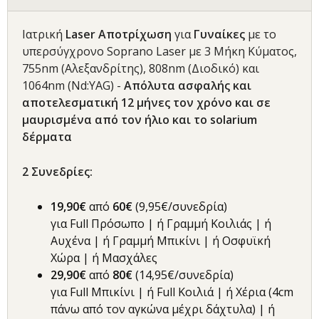
Ιατρική
Laser Αποτρίχωση
για
Γυναίκες
με το
υπερσύγχρονο Soprano Laser με 3 Μήκη Κύματος,
755nm (Αλεξανδρίτης), 808nm (Διοδικό) και
1064nm (Nd:YAG) -
Απόλυτα ασφαλής και
αποτελεσματική 12 μήνες τον χρόνο
και σε
μαυρισμένα από τον ήλιο και το solarium
δέρματα
2
Συνεδρίες
:
19,90€
από
6
0€
(9,95€/συνεδρία)
για Full Πρόσωπο | ή Γραμμή Κοιλιάς | ή
Αυχένα | ή Γραμμή Μπικίνι | ή Οσφυϊκή
Χώρα | ή Μασχάλες
29,90€
από
8
0€
(14,95€/συνεδρία)
για Full Μπικίνι | ή Full Κοιλιά | ή Χέρια (4cm
πάνω από τον αγκώνα μέχρι δάχτυλα) | ή