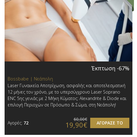
Έκπτωση -67%
Bossbabe | Νεάπολη
Laser Γυναικεία Αποτρίχωση, ασφαλής και αποτελεσματική
12 μήνες τον χρόνο, με το υπερσύγχρονο Laser Soprano
ENC 5ης γενιάς με 2 Μήκη Κύματος: Alexandrite & Diode και
επιλογή Περιοχών σε Πρόσωπο & Σώμα, στη Νεάπολη!
60,00€
Αγορές:
72
ΑΓΟΡΑΣΕ ΤΟ
19,90€