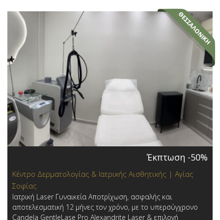
Έκπτωση -50%
Κέντρο Δερματολογίας & Ιατρικής Αισθητικής | Αγίας
Σοφίας
Ιατρική Laser Γυναικεία Αποτρίχωση, ασφαλής και
αποτελεσματική 12 μήνες τον χρόνο, με το υπερσύγχρονο
Candela GentleLase Pro Alexandrite Laser & επιλογή