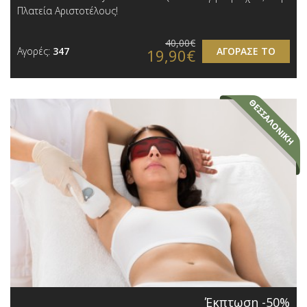
Πλατεία Αριστοτέλους!
40,00€
Αγορές:
347
ΑΓΟΡΑΣΕ ΤΟ
19,90€
Έκπτωση -50%