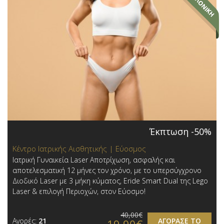
Έκπτωση -50%
Κέντρο Ιατρικής Αισθητικής | Εύοσμος
Ιατρική Γυναικεία Laser Αποτρίχωση, ασφαλής και
αποτελεσματική 12 μήνες τον χρόνο, με το υπερσύγχρονο
Διοδικό Laser με 3 μήκη κύματος, Eride Smart Dual της Lego
Laser & επιλογή Περιοχών,​ στον Εύοσμο!
40,00€
Αγορές:
21
ΑΓΟΡΑΣΕ ΤΟ
19,90€