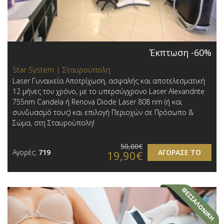
Έκπτωση -60%
Star System | Σταυρούπολη
Laser Γυναικεία Αποτρίχωση, ασφαλής και αποτελεσματική
12 μήνες τον χρόνο, με το υπερσύγχρονο Laser Alexandrite
755nm Candela ή Renova Diode Laser 808 nm (ή και
συνδυασμό τους) και επιλογή Περιοχών σε Πρόσωπο &
Σώμα, στη Σταυρούπολη!
50,00€
Αγορές:
719
ΑΓΟΡΑΣΕ ΤΟ
19,90€