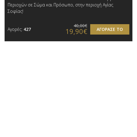
Περιοχών σε Σώμα και Πρόσωπο, στην περιοχή Αγίας
Σοφίας !
40,00€
Αγορές:
427
ΑΓΟΡΑΣΕ ΤΟ
19,90€