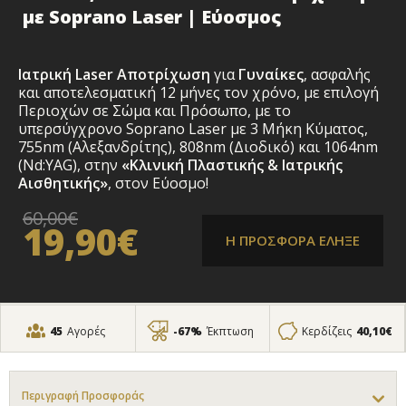
με Soprano Laser | Εύοσμος
Ιατρική
Laser Αποτρίχωση
για
Γυναίκες
,
ασφαλής
και αποτελεσματική 12 μήνες τον χρόνο, με επιλογή
Περιοχών σε Σώμα και Πρόσωπο
, με το
υπερσύγχρονο Soprano Laser με 3 Μήκη Κύματος,
755nm (Αλεξανδρίτης), 808nm (Διοδικό) και 1064nm
(Nd:YAG), στην
«Κλινική Πλαστικής & Ιατρικής
Αισθητικής»
, στον Εύοσμο!
60,00€
19,90€
Η ΠΡΟΣΦΟΡΑ ΕΛΗΞΕ
45
Αγορές
-67%
Έκπτωση
Κερδίζεις
40,10€
Περιγραφή Προσφοράς