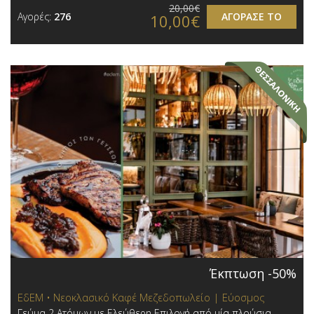
20,00€
Αγορές:
276
ΑΓΟΡΑΣΕ ΤΟ
10,00€
Έκπτωση -50%
ΕδΕΜ • Νεοκλασικό Καφέ Μεζεδοπωλείο | Εύοσμος
Γεύμα 2 Ατόμων με Ελεύθερη Επιλογή από μία πλούσια