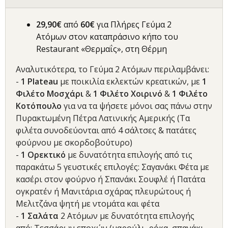
29,90€
από
60€
για Πλήρες Γεύμα 2
Ατόμων στον καταπράσινο κήπο του
Restaurant «Θερμαΐς», στη Θέρμη
Αναλυτικότερα, το Γεύμα 2 Ατόμων περιλαμβάνει:
-
1
Plateau
με ποικιλία εκλεκτών κρεατικών, με
1
Φιλέτο Μοσχάρι
&
1 Φιλέτο Χοιρινό
&
1 Φιλέτο
Κοτόπουλο
για να τα ψήσετε μόνοι σας πάνω στην
Πυρακτωμένη Πέτρα Λατινικής Αμερικής (Τα
φιλέτα συνοδεύονται από 4 σάλτσες & πατάτες
φούρνου με σκορδοβούτυρο)
-
1 Ορεκτικό
με δυνατότητα επιλογής από τις
παρακάτω 5 γευστικές επιλογές: Σαγανάκι Φέτα με
κασέρι στον φούρνο ή Σπανάκι Σουφλέ ή Πατάτα
ογκρατέν ή Μανιτάρια σχάρας πλευρώτους ή
Μελιτζάνα ψητή με ντομάτα και φέτα
-
1 Σαλάτα
2 Ατόμων με δυνατότητα επιλογής