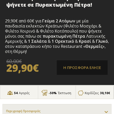
ψήνετε σε Πυρακτωμένη Πέτρα!
29,90€ από 60€ για
Γεύμα
2 Ατόμων
με μία
πανδαισία εκλεκτών Κρεάτων (Φιλέτο Μοσχάρι &
Φιλέτο Χοιρινό & Φιλέτο Κοτόπουλο) που ψήνετε
μόνοι σας πάνω σε
πυρακτωμένη Πέτρα
Λατινικής
Αμερικής &
1 Σαλάτα
&
1 Ορεκτικό
&
Κρασί
&
Γλυκό
,
στον καταπράσινο κήπο του Restaurant «
Θερμαΐς
»,
στη Θέρμη!
60,00€
29,90€
Η ΠΡΟΣΦΟΡΑ ΕΛΗΞΕ
54
Αγορές
-50%
Έκπτωση
Κερδίζεις
30,10€
Περιγραφή Προσφοράς