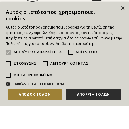
×
Αυτός ο ιστότοπος χρησιμοποιεί
cookies
Αυτός ο ιστότοπος χρησιμοποιεί cookies για τη βελτίωση της
εμπειρίας των χρηστών. Χρησιμοποιώντας τον ιστότοπό μας,
παρέχετε τη συγκατάθεσή σας για όλα τα cookies σύμφωνα με την
Πολιτική μας για τα cookies.
Διαβάστε περισσότερα
ΑΠΟΛΎΤΩΣ ΑΠΑΡΑΊΤΗΤΑ
ΑΠΌΔΟΣΗΣ
ΣΤΌΧΕΥΣΗΣ
ΛΕΙΤΟΥΡΓΙΚΌΤΗΤΑΣ
ΜΗ ΤΑΞΙΝΟΜΗΜΈΝΑ
NEWSLETTER
ΕΜΦΆΝΙΣΗ ΛΕΠΤΟΜΕΡΕΙΏΝ
Για να ενημερώνεστε άμεσα για τους Διαγωνισμούς, τα
ΑΠΟΔΟΧΉ ΌΛΩΝ
ΑΠΌΡΡΙΨΗ ΌΛΩΝ
Δώρα, τις Νέες Προσφορές & τις Νέες Δωροεπιταγές
του Goldmall