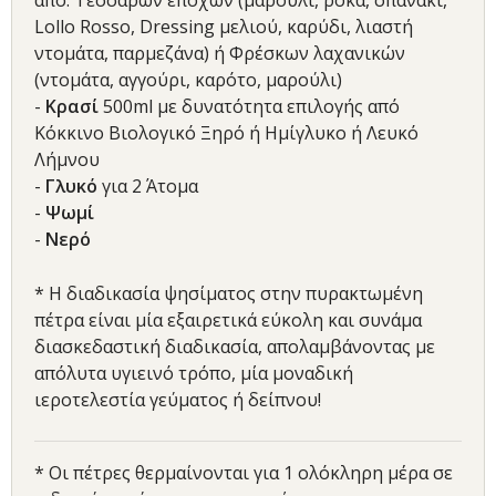
από: Τεσσάρων εποχών (μαρούλι, ρόκα, σπανάκι,
Lollo Rosso, Dressing μελιού, καρύδι, λιαστή
ντομάτα, παρμεζάνα) ή Φρέσκων λαχανικών
(ντομάτα, αγγούρι, καρότο, μαρούλι)
-
Κρασί
500ml με δυνατότητα επιλογής από
Kόκκινο Βιολογικό Ξηρό ή Ημίγλυκο ή Λευκό
Λήμνου
-
Γλυκό
για 2 Άτομα
-
Ψωμί
-
Νερό
* Η διαδικασία ψησίματος στην πυρακτωμένη
πέτρα είναι μία εξαιρετικά εύκολη και συνάμα
διασκεδαστική διαδικασία, απολαμβάνοντας με
απόλυτα υγιεινό τρόπο, μία μοναδική
ιεροτελεστία γεύματος ή δείπνου!
* Οι πέτρες θερμαίνονται για 1 ολόκληρη μέρα σε