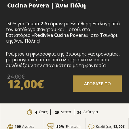
Cucina Povera | Άνω Πόλη
-50% για
Γεύμα
2 Α
τόμων
με Ελεύθερη Επιλογή από
τον κατάλογο Φαγητού και Ποτού, στο
Εστιατόριο
«Rediviva Cucina Povera»
, στο Τσινάρι
της Άνω Πόλης!
Γνώρισε τη φιλοσοφία της βιώσιμης γαστρονομίας,
με μεσογειακά πιάτα από ολόφρεσκα υλικά που
συνδυάζουν την εποχικότητα με τη φαντασία!
24,00€
12,00€
ΑΓΟΡΑΣΕ ΤΟ
Ώρες
Λεπτά
Δεύτερα
4
29
34
109
Αγορές
-50%
Έκπτωση
Κερδίζεις
12,00€