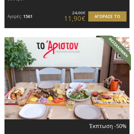
24,00€
Αγορές:
1561
ΑΓΟΡΑΣΕ ΤΟ
11,90€
Έκπτωση -50%