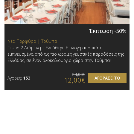
Έκπτωση -50%
Νέα Πορφύρα | Τούμπα
Γεύμα 2 Ατόμων με Ελεύθερη Επιλογή από πιάτα
εμπνευσμένα από τις πιο ωραίες γευστικές παραδόσεις της
Ελλάδας, σε έναν ολοκαίνουργιο χώρο στην Τούμπα!
24,00€
Αγορές:
153
ΑΓΟΡΑΣΕ ΤΟ
12,00€