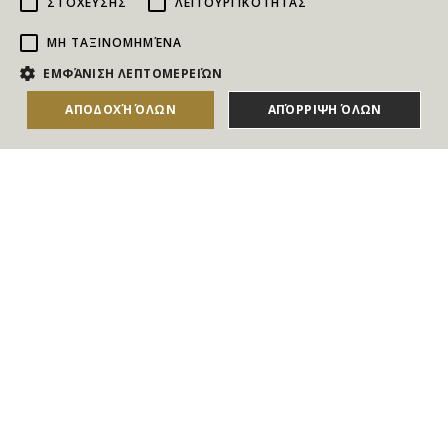
ΣΤΌΧΕΥΣΗΣ
ΛΕΙΤΟΥΡΓΙΚΌΤΗΤΑΣ
ΜΗ ΤΑΞΙΝΟΜΗΜΈΝΑ
NEWSLETTER
ΕΜΦΆΝΙΣΗ ΛΕΠΤΟΜΕΡΕΙΏΝ
Για να ενημερώνεστε άμεσα για τους Διαγωνισμούς, τα
ΑΠΟΔΟΧΉ ΌΛΩΝ
ΑΠΌΡΡΙΨΗ ΌΛΩΝ
ΑΓΟΡΑΣΕ ΤΟ
Δώρα, τις Νέες Προσφορές & τις Νέες Δωροεπιταγές
του Goldmall
Συμφωνώ με τους
Όρους και τις Προϋποθέσεις
και την
Πολιτική απορρήτου