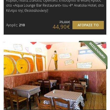
Κυρίως Πιάτα, Σαλάτα, Ορεκτικό, Επιδόρπιο & Φιάλη Κρασί,
στο «Aqua Lounge Bar Restaurant» του 4* Anatolia Hotel, στο
Κέντρο της Θεσσαλονίκης!
79,00€
Αγορές:
210
ΑΓΟΡΑΣΕ ΤΟ
44,90€