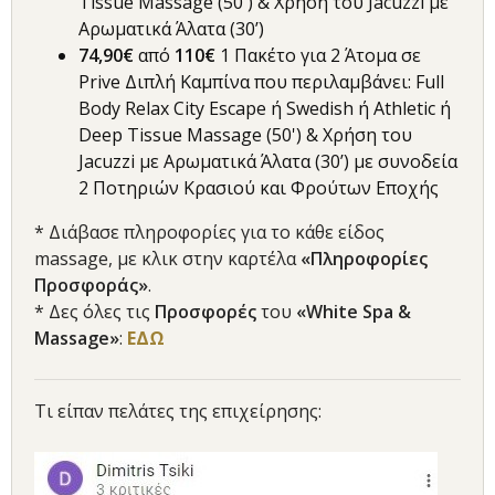
Tissue Massage (50') & Χρήση του Jacuzzi με
Αρωματικά Άλατα (30’)
74,90€
από
110€
1 Πακέτο για 2 Άτομα σε
Prive Διπλή Καμπίνα που περιλαμβάνει: Full
Body Relax City Escape ή Swedish ή Athletic ή
Deep Tissue Massage (50') & Χρήση του
Jacuzzi με Αρωματικά Άλατα (30’) με συνοδεία
2 Ποτηριών Κρασιού και Φρούτων Εποχής
* Διάβασε πληροφορίες για το κάθε είδος
massage, με κλικ στην καρτέλα
«Πληροφορίες
Προσφοράς»
.
* Δες όλες τις
Προσφορές
του
«White Spa &
Massage»
:
ΕΔΩ
Τι είπαν πελάτες της επιχείρησης: