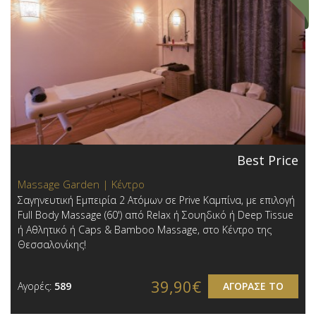
Best Price
Massage Garden | Κέντρο
Σαγηνευτική Εμπειρία 2 Ατόμων σε Prive Καμπίνα, με επιλογή
Full Body Massage (60') από Relax ή Σουηδικό ή Deep Tissue
ή Αθλητικό ή Caps & Bamboo Massage, στο Κέντρο της
Θεσσαλονίκης!
39,90€
Αγορές:
589
ΑΓΟΡΑΣΕ ΤΟ