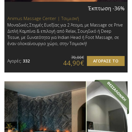
Έκπτωση -36%
Animus Massage Center | Τσιμισκή
Μοναδικές Στιγμές Ευεξίας για 2 Άτομα, με Massage σε Prive
Διπλή Καμπίνα & επιλογή από Relax, Σουηδικό ή Deep
Tissue, με δυνατότητα για Indian Head ή Foot Massage, σε
έναν ολοκαίνουργιο χώρο, στην Τσιμισκή!
70,00€
Αγορές:
332
ΑΓΟΡΑΣΕ ΤΟ
44,90€