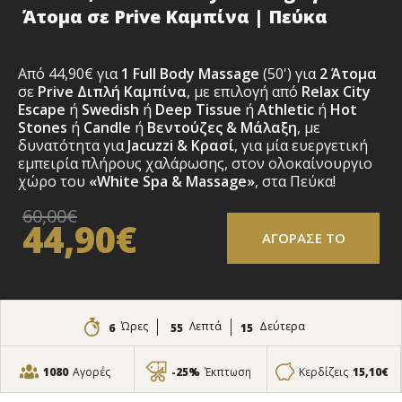
Άτομα σε Prive Καμπίνα | Πεύκα
Από 44,90€ για
1 Full Body Massage
(50') για
2 Άτομα
σε
Prive Διπλή Καμπίνα
, με επιλογή από
Relax City
Escape
ή
Swedish
ή
Deep Tissue
ή
Athletic
ή
Hot
Stones
ή
Candle
ή
Βεντούζες & Μάλαξη
, με
δυνατότητα για
Jacuzzi & Κρασί
, για μία ευεργετική
εμπειρία πλήρους χαλάρωσης, στον ολοκαίνουργιο
χώρο του
«White Spa & Massage»
, στα Πεύκα!
60,00€
44,90€
ΑΓΟΡΑΣΕ ΤΟ
Ώρες
Λεπτά
Δεύτερα
6
55
13
1080
Αγορές
-25%
Έκπτωση
Κερδίζεις
15,10€