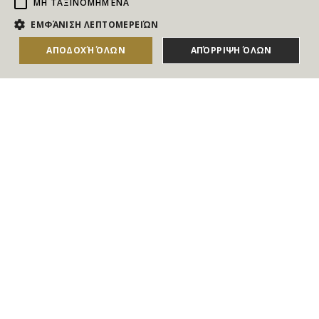
ΜΗ ΤΑΞΙΝΟΜΗΜΈΝΑ
NEWSLETTER
ΕΜΦΆΝΙΣΗ ΛΕΠΤΟΜΕΡΕΙΏΝ
Για να ενημερώνεστε άμεσα για τους Διαγωνισμούς, τα
ΑΠΟΔΟΧΉ ΌΛΩΝ
ΑΠΌΡΡΙΨΗ ΌΛΩΝ
ΑΓΟΡΑΣΕ ΤΟ
Δώρα, τις Νέες Προσφορές & τις Νέες Δωροεπιταγές
του Goldmall
Συμφωνώ με τους
Όρους και τις Προϋποθέσεις
και την
Πολιτική απορρήτου