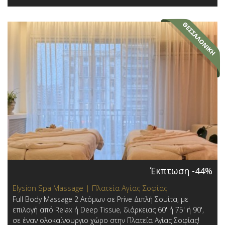
Έκπτωση -44%
Elysion Spa Massage | Πλατεία Αγίας Σοφίας
Full Body Massage 2 Ατόμων σε Prive Διπλή Σουίτα, με
επιλογή από Relax ή Deep Tissue, διάρκειας 60' ή 75' ή 90',
σε έναν ολοκαίνουργιο χώρο στην Πλατεία Αγίας Σοφίας!