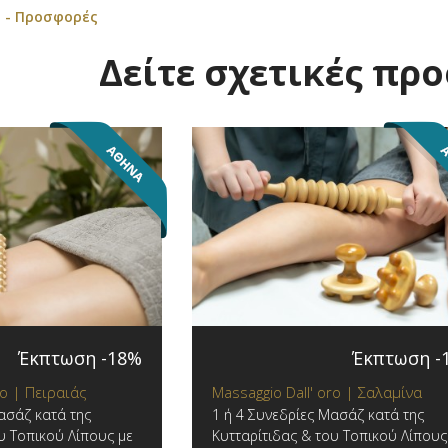
 - Προσφορές
Δείτε σχετικές πρ
Έκπτωση -18%
Έκπτωση -
ro | Πειραιάς
Massaggio Dall' oro | Σαλαμίνα
ασάζ κατά της
1 ή 4 Συνεδρίες Μασάζ κατά της
υ Τοπικού Λίπους με
Κυτταρίτιδας & του Τοπικού Λίπους