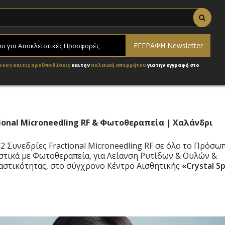
ρους και τις Προϋποθέσεις
και την
Πολιτική απορρήτου
για την εγγραφή στο
tional Microneedling RF & Φωτοθεραπεία | Χαλάνδρι
ή 2 Συνεδρίες Fractional Microneedling RF σε όλο το Πρόσω
στικά με Φωτοθεραπεία
, για Λείανση Ρυτίδων & Ουλών &
αστικότητας, στo σύγχρονο Κέντρο Αισθητικής
«Crystal S