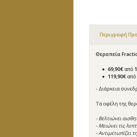
Περιγραφή Πρ
Θεραπεία Fractio
69,90€
από
119,90€
απ
- Διάρκεια συνεδρ
Τα οφέλη της θε
- Βελτιώνει αισθ
- Μειώνει τις λεπ
- Αντιμετωπίζει 