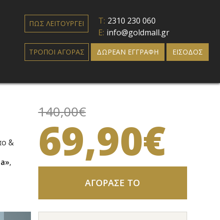
T:
2310 230 060
ΠΩΣ ΛΕΙΤΟΥΡΓΕΙ
E:
info@goldmall.gr
ΤΡΟΠΟΙ ΑΓΟΡΑΣ
ΔΩΡΕΑΝ ΕΓΓΡΑΦΗ
ΕΙΣΟΔΟΣ
140,00€
69,90€
πο &
pa»
,
ΑΓΟΡΑΣΕ ΤΟ