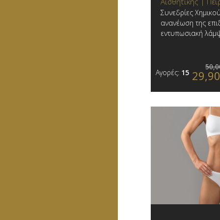
Αισθητικής | Πει
Συνεδρίες Χημικού 
ανανέωση της επι
εντυπωσιακή λάμψη
50,0
Αγορές:
15
29,9