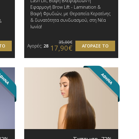
Lash Lift, Βαφή Βλεφαρίδων ή
Εφαρμογή Brow Lift - Lamination &
Βαφή Φρυδιών, με Θεραπεία Κερατίνης
& δυνατότητα συνδυασμού, στη Νέα
&
Ιωνία!
35,00€
ΤΟ
Αγορές:
28
ΑΓΟΡΑΣΕ ΤΟ
17,90€