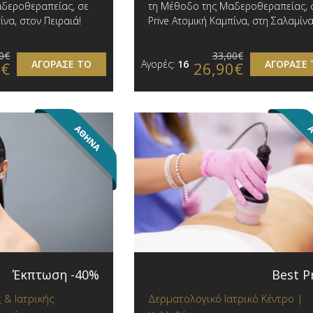
δεροθεραπείας, σε
τη Μέθοδο της Μαδεροθεραπείας, 
ίνα, στον Πειραιά!
Prive Ατομική Καμπίνα, στη Σαλαμίνα
0€
33,00€
ΑΓΟΡΑΣΕ ΤΟ
Αγορές:
16
ΑΓΟΡΑΣΕ 
0€
26,90€
Έκπτωση -40%
Best P
 & Ιατρικής
Δερματολογικό Ιατρικό Κέντρο |