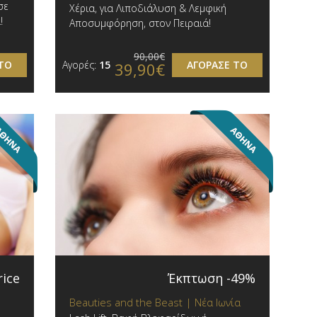
σε
Χέρια, για Λιποδιάλυση & Λεμφική
!
Αποσυμφόρηση, στον Πειραιά!
90,00€
ΤΟ
Αγορές:
15
ΑΓΟΡΑΣΕ ΤΟ
39,90€
rice
Έκπτωση -49%
Beauties and the Beast | Νέα Ιωνία