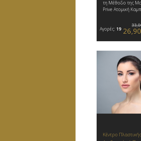
τη Μέθοδο της Μα
Prive Ατομική Καμπ
33,0
Αγορές:
19
26,9
Κέντρο Πλαστικής