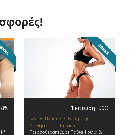
οσφορές!
18%
Έκπτωση -56%
Κέντρο Πλαστικής & Ιατρικής
Αισθητικής | Πειραιάς
 με
Πρεσσοθεραπεία σε Πόδια, Κοιλιά &