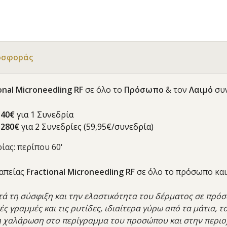
οσφοράς
nal Microneedling RF
σε όλο το
Πρόσωπο
& τον
Λαιμό
συ
140€
για 1 Συνεδρία
ό
280€
για 2 Συνεδρίες (59,95€/συνεδρία)
ίας: περίπου 60'
ραπείας
Fractional Microneedling RF
σε όλο το πρόσωπο και
ητά τη σύσφιξη και την ελαστικότητα του δέρματος σε πρόσ
τές γραμμές και τις ρυτίδες, ιδιαίτερα γύρω από τα μάτια, τ
τη χαλάρωση στο περίγραμμα του προσώπου και στην περιο