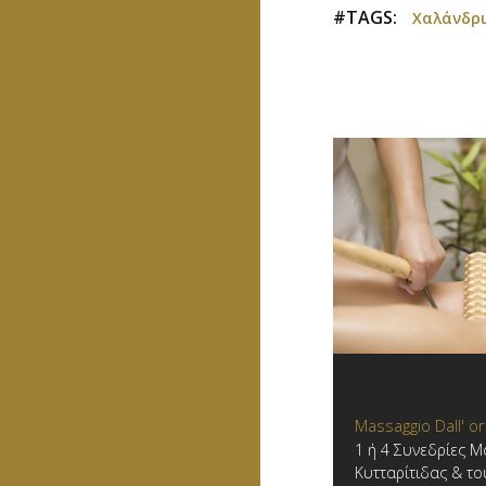
#TAGS:
Χαλάνδρι
Massaggio Dall' o
1 ή 4 Συνεδρίες Μ
Κυτταρίτιδας & το