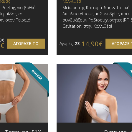
ραιάς
Καλλιθέα
Peeling, για βαθιά
Μείωση της Κυτταρίτιδας & Τοπική
δερμίδας και
Απώλεια Λίπους με Συνεδρίες που
, στον Πειραιά!
συνδυάζουν Ραδιοσυχνοτήτες (RF) 
Cavitation, στην Καλλιθέα!
0€
14,90€
ΑΓΟΡΑΣΕ ΤΟ
Αγορές:
23
ΑΓΟΡΑΣΕ 
0€