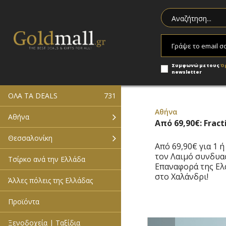
Συμφωνώ με τους
Ό
newsletter
ΟΛΑ ΤΑ DEALS
731
Αθήνα
Αθήνα
Από 69,90€: Frac
Θεσσαλονίκη
Από 69,90€ για 1 
τον Λαιμό συνδυα
Τσίρκο ανά την Ελλάδα
Επαναφορά της Ελ
στο Χαλάνδρι!
Άλλες πόλεις της Ελλάδας
Προϊόντα
Ξενοδοχεία | Ταξίδια