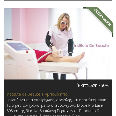
Έκπτωση -50%
Institute de Beaute | Αμπελόκηποι
Laser Γυναικεία Αποτρίχωση, ασφαλής και αποτελεσματική
12 μήνες τον χρόνο, με το υπερσύγχρονο Diode Pro Laser
808nm της Biactive & επιλογή Περιοχών σε Πρόσωπο &