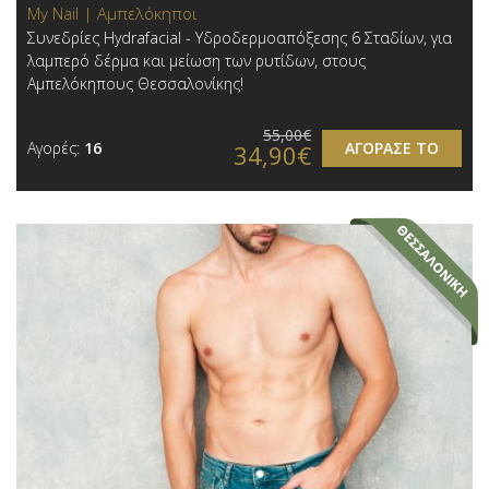
My Nail | Αμπελόκηποι
Συνεδρίες Hydrafacial - Υδροδερμοαπόξεσης 6 Σταδίων, για
λαμπερό δέρμα και μείωση των ρυτίδων, στους
Αμπελόκηπους Θεσσαλονίκης!
55,00€
Αγορές:
16
ΑΓΟΡΑΣΕ ΤΟ
34,90€