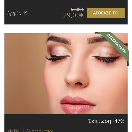
50,00€
Αγορές:
19
ΑΓΟΡΑΣΕ ΤΟ
29,00€
Έκπτωση -47%
My Nail | Αμπελόκηποι