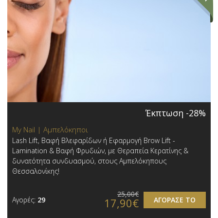
Έκπτωση -28%
My Nail | Αμπελόκηποι
Lash Lift, Βαφή Βλεφαρίδων ή Εφαρμογή Brow Lift -
Lamination & Βαφή Φρυδιών, με Θεραπεία Κερατίνης &
δυνατότητα συνδυασμού, στους Αμπελόκηπους
Θεσσαλονίκης!
25,00€
Αγορές:
29
ΑΓΟΡΑΣΕ ΤΟ
17,90€