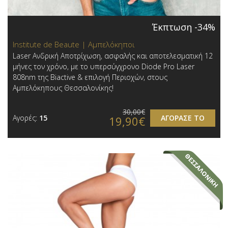
Έκπτωση -34%
Institute de Beaute | Αμπελόκηποι
Laser Ανδρική Αποτρίχωση, ασφαλής και αποτελεσματική 12
μήνες τον χρόνο, με το υπερσύγχρονο Diode Pro Laser
808nm της Biactive & επιλογή Περιοχών, στους
Αμπελόκηπους Θεσσαλονίκης!
30,00€
Αγορές:
15
ΑΓΟΡΑΣΕ ΤΟ
19,90€