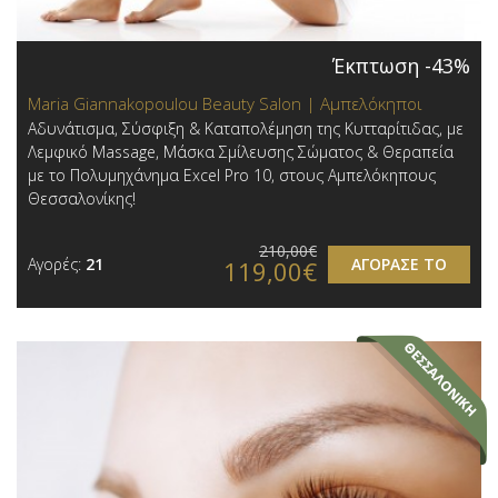
Έκπτωση -43%
Maria Giannakopoulou Beauty Salon | Αμπελόκηποι
Αδυνάτισμα, Σύσφιξη & Καταπολέμηση της Κυτταρίτιδας, με
Λεμφικό Massage, Μάσκα Σμίλευσης Σώματος & Θεραπεία
με το Πολυμηχάνημα Excel Pro 10, στους Αμπελόκηπους
Θεσσαλονίκης!
210,00€
Αγορές:
21
ΑΓΟΡΑΣΕ ΤΟ
119,00€