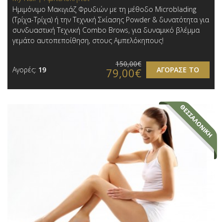
Ημιμόνιμο Μακιγιάζ Φρυδιών με τη μέθοδο Microblading
(Τρίχα-Τρίχα) ή την Τεχνική Σκίασης Powder & δυνατότητα για
συνδυαστική Τεχνική Combo Brows, για δυναμικό βλέμμα
γεμάτο αυτοπεποίθηση, στους Αμπελόκηπους!
150,00€
Αγορές:
19
ΑΓΟΡΑΣΕ ΤΟ
79,00€