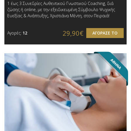
1 έως 3 Συνεδρίες Αυθεντικού Γνωστικού Coaching, διά
ζώσης ή online, με την εξειδικευμένη Σύμβουλο Ψυχικής
Ευεξίας & Ανάπτυξης, Χριστιάνα Μέντη, στον Πειραιά!
29,90€
Αγορές:
12
ΑΓΟΡΑΣΕ ΤΟ