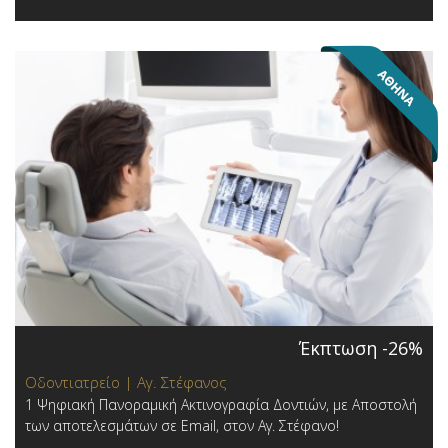
Έκπτωση -26%
Οδοντιατρείο | Αγ. Στέφανος
1 Ψηφιακή Πανοραμική Ακτινογραφία Δοντιών, με Αποστολή
των αποτελεσμάτων σε Email, στον Αγ. Στέφανο!