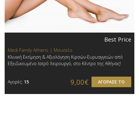
Best Price
Medi Family Athens | Μουσείο
Κλινική Εκτίμηση & Αξιολόγηση Κιρσών-Ευρυαγγειών από
Εξειδικευμένο Ιατρό Χειρουργό, στο Κέντρο της Αθήνας!
9,00€
Αγορές:
15
ΑΓΟΡΑΣΕ ΤΟ