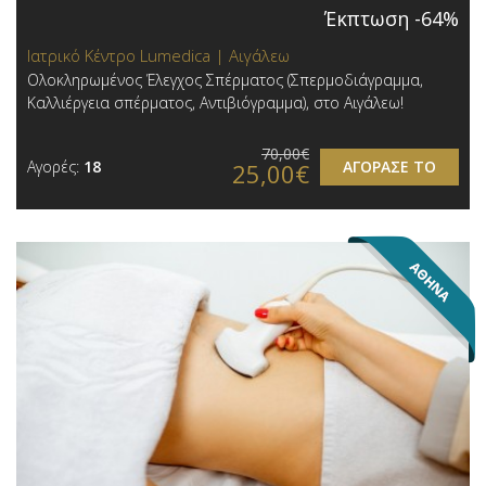
Έκπτωση -64%
Ιατρικό Κέντρο Lumedica | Αιγάλεω
Ολοκληρωμένος Έλεγχος Σπέρματος (Σπερμοδιάγραμμα,
Καλλιέργεια σπέρματος, Αντιβιόγραμμα), στο Αιγάλεω!
70,00€
Αγορές:
18
ΑΓΟΡΑΣΕ ΤΟ
25,00€