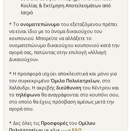
Κοιλίας & Εκτίμηση Αποτελεσμάτων από
Ιατρό
* Το
ονοματεπώνυμο
του εξεταζόμενου πρέπει
να είναι ίδιο με το όνομα δικαιούχου του
κουπονιού. Μπορείτε να αλλάξετε το
ονοματεπώνυμο δικαιούχου κουπονιού κατά την
αγορά σας, πατώντας στην επιλογή «Αλλαγή
Δικαιούχου».
* Η προσφορά ισχύει αποκλειστικά και μόνο για
τον συγκεκριμένο
Ό
μιλο Πολυϊατρείων
, στο
Χαλάνδρι. Η ακριβής
διεύθυνση
του Κέντρου και
το
τηλέφωνο
θα αναγράφονται στο κουπόνι σου,
στο οποίο θα έχεις πρόσβαση αμέσως μετά την
αγορά σου.
* Δες όλες τις
Προσφορές
του
Ο
μίλου
Πολυϊατρείων
με κλικ ---->
ΕΔΩ