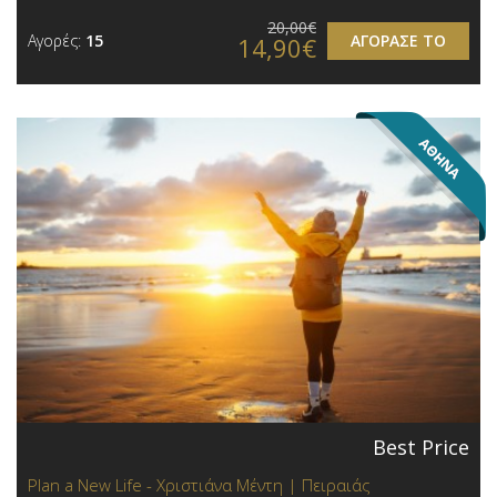
20,00€
Αγορές:
15
ΑΓΟΡΑΣΕ ΤΟ
14,90€
Best Price
Plan a New Life - Χριστιάνα Μέντη | Πειραιάς