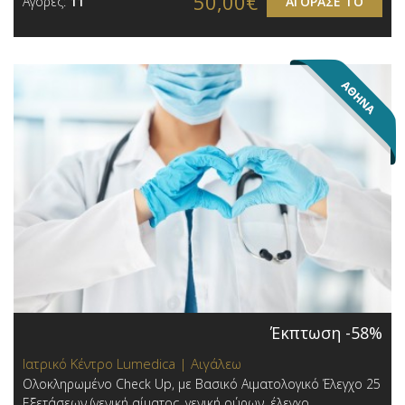
50,00€
Αγορές:
11
ΑΓΟΡΑΣΕ ΤΟ
Έκπτωση -58%
Ιατρικό Κέντρο Lumedica | Αιγάλεω
Ολοκληρωμένο Check Up, με Βασικό Αιματολογικό Έλεγχο 25
Εξετάσεων (γενική αίματος, γενική ούρων, έλεγχο