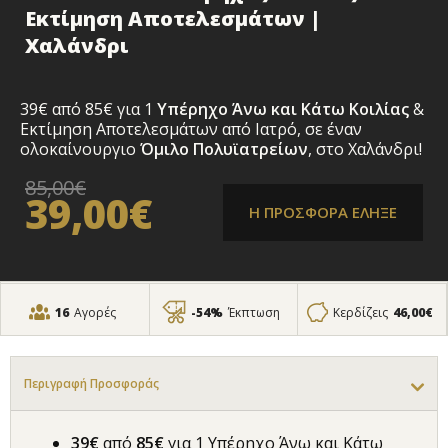
Εκτίμηση Αποτελεσμάτων |
Χαλάνδρι
39€ από 85€ για
1
Υπέρηχο
Άνω και Κάτω Κοιλίας
&
Εκτίμηση Αποτελεσμάτων από Ιατρό
, σε έναν
ολοκαίνουργιο
Όμιλο Πολυϊατρείων
, στο Χαλάνδρι!
85,00€
39,00€
Η ΠΡΟΣΦΟΡΑ ΕΛΗΞΕ
16
Αγορές
-54%
Έκπτωση
Κερδίζεις
46,00€
Περιγραφή Προσφοράς
39€
από
85€
για 1 Υπέρηχο Άνω και Κάτω