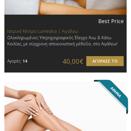
Best Price
Ιατρικό Κέντρο Lumedica | Αιγάλεω
Ολοκληρωμένος Υπερηχογραφικός Έλεγχο Άνω & Κάτω
Κοιλίας, με σύγχρονη απεικονιστική μέθοδο , στο Αιγάλεω!
40,00€
Αγορές:
14
ΑΓΟΡΑΣΕ ΤΟ