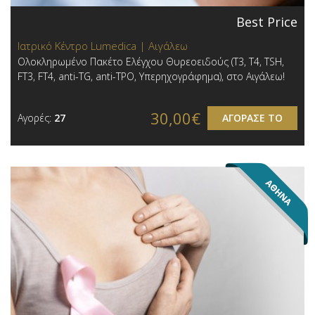
Best Price
Ιατρικό Κέντρο Lumedica | Αιγάλεω
Ολοκληρωμένο Πακέτο Ελέγχου Θυρεοειδούς (T3, T4, TSH,
FT3, FT4, anti-TG, anti-TPO, Υπερηχογράφημα), στο Αιγάλεω!
30,00€
Αγορές:
27
ΑΓΟΡΑΣΕ ΤΟ