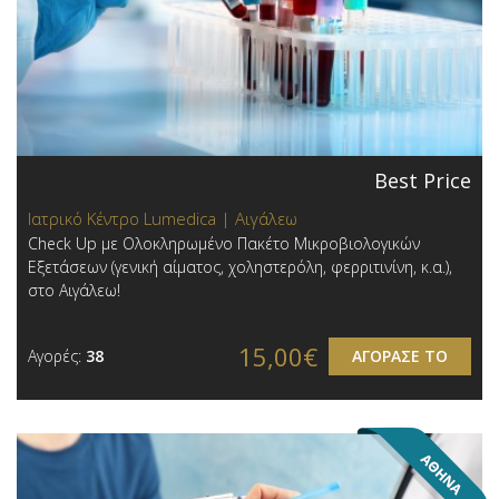
Best Price
Ιατρικό Κέντρο Lumedica | Αιγάλεω
Check Up με Ολοκληρωμένο Πακέτο Μικροβιολογικών
Εξετάσεων (γενική αίματος, χοληστερόλη, φερριτινίνη, κ.α.),
στο Αιγάλεω!
15,00€
Αγορές:
38
ΑΓΟΡΑΣΕ ΤΟ