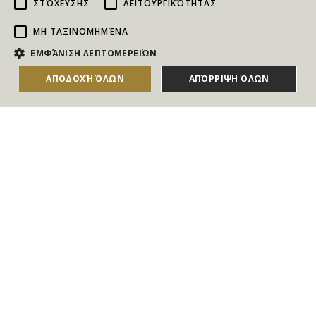
ΣΤΌΧΕΥΣΗΣ
ΛΕΙΤΟΥΡΓΙΚΌΤΗΤΑΣ
ΜΗ ΤΑΞΙΝΟΜΗΜΈΝΑ
NEWSLETTER
ΕΜΦΆΝΙΣΗ ΛΕΠΤΟΜΕΡΕΙΏΝ
Για να ενημερώνεστε άμεσα για τους Διαγωνισμούς, τα
ΑΠΟΔΟΧΉ ΌΛΩΝ
ΑΠΌΡΡΙΨΗ ΌΛΩΝ
Δώρα, τις Νέες Προσφορές & τις Νέες Δωροεπιταγές
του Goldmall
Συμφωνώ με τους
Όρους και τις Προϋποθέσεις
και την
Πολιτική απορρήτου