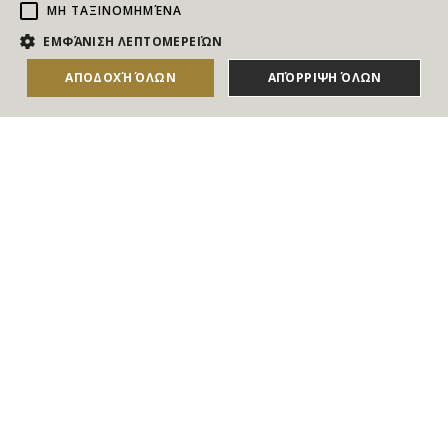
ΜΗ ΤΑΞΙΝΟΜΗΜΈΝΑ
ΕΜΦΆΝΙΣΗ ΛΕΠΤΟΜΕΡΕΙΏΝ
ΑΠΟΔΟΧΉ ΌΛΩΝ
ΑΠΌΡΡΙΨΗ ΌΛΩΝ
NEWSLETTER
Για να ενημερώνεστε άμεσα για τους Διαγωνισμούς, τα
Δώρα, τις Νέες Προσφορές & τις Νέες Δωροεπιταγές
του Goldmall
Συμφωνώ με τους
Όρους και τις Προϋποθέσεις
και την
Πολιτική απορρήτου