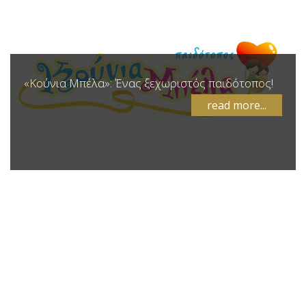
«Κούνια Μπέλα»: Ένας ξεχωριστός παιδότοπος!
read more...