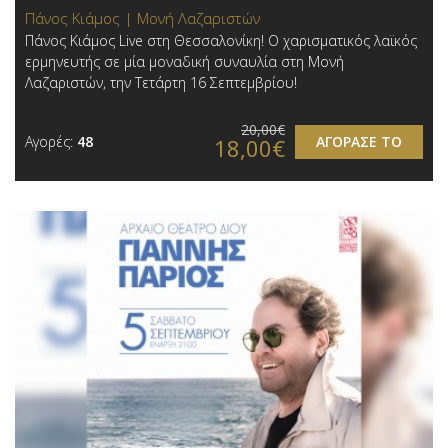
Πάνος Κιάμος | Μονή Λαζαριστών
Πάνος Κιάμος Live στη Θεσσαλονίκη! Ο χαρισματικός λαϊκός
ερμηνευτής σε μία μοναδική συναυλία στη Μονή
Λαζαριστών, την Τετάρτη 16 Σεπτεμβρίου!
20,00€
Αγορές:
48
ΑΓΟΡΑΣΕ ΤΟ
18,00€