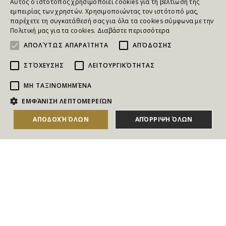
Αυτός ο ιστότοπος χρησιμοποιεί cookies για τη βελτίωση της
εμπειρίας των χρηστών. Χρησιμοποιώντας τον ιστότοπό μας,
παρέχετε τη συγκατάθεσή σας για όλα τα cookies σύμφωνα με την
Πολιτική μας για τα cookies.
Διαβάστε περισσότερα
ΑΠΟΛΎΤΩΣ ΑΠΑΡΑΊΤΗΤΑ
ΑΠΌΔΟΣΗΣ
ΣΤΌΧΕΥΣΗΣ
ΛΕΙΤΟΥΡΓΙΚΌΤΗΤΑΣ
ΜΗ ΤΑΞΙΝΟΜΗΜΈΝΑ
NEWSLETTER
ΕΜΦΆΝΙΣΗ ΛΕΠΤΟΜΕΡΕΙΏΝ
Για να ενημερώνεστε άμεσα για τους Διαγωνισμούς, τα
ΑΠΟΔΟΧΉ ΌΛΩΝ
ΑΠΌΡΡΙΨΗ ΌΛΩΝ
Δώρα, τις Νέες Προσφορές & τις Νέες Δωροεπιταγές
του Goldmall
Συμφωνώ με τους
Όρους και τις Προϋποθέσεις
και την
Πολιτική απορρήτου