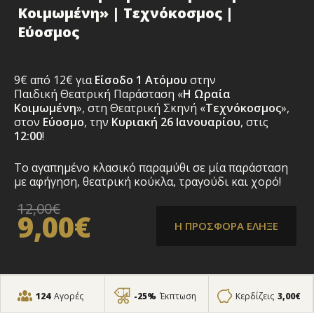
Κοιμωμένη» | Τεχνόκοσμος |
Εύοσμος
9€ από 12€ για
Είσοδο 1 Ατόμου
στην
Παιδική Θεατρική Παράσταση «
Η Ωραία
Κοιμωμένη
», στη Θεατρική Σκηνή «
Τεχνόκοσμος
»
,
στον
Εύοσμο
, την
Κυριακή
26
Ιανουαρίου
, στις
12:00
!
Το αγαπημένο κλασικό παραμύθι σε μία παράσταση
με αφήγηση, θεατρική κούκλα, τραγούδι και χορό!
12,00€
9,00€
Η ΠΡΟΣΦΟΡΑ ΕΛΗΞΕ
124
Αγορές
-25%
Έκπτωση
Κερδίζεις
3,00€