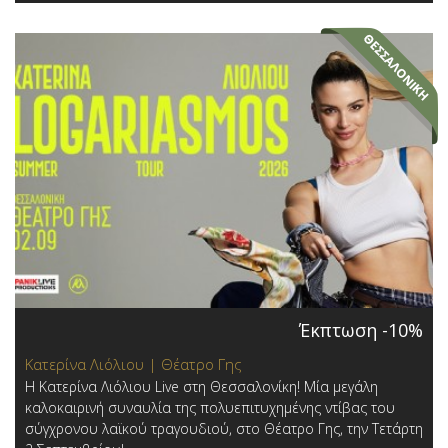
Έκπτωση -10%
Κατερίνα Λιόλιου | Θέατρο Γης
Η Κατερίνα Λιόλιου Live στη Θεσσαλονίκη! Μία μεγάλη
καλοκαιρινή συναυλία της πολυεπιτυχημένης ντίβας του
σύγχρονου λαϊκού τραγουδιού, στο Θέατρο Γης, την Τετάρτη