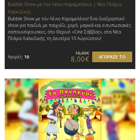
Bubble Show με τον Λένιο Καραμελένιο | Νέα Πλάγια
Χαλκιδικής
Bubble Show με τον Λένιο Καραμελένιο! Ένα διαδραστικό
show για παιδιά, με παιχνίδι, χορό, μαγικά και εντυπωσιακές
σαπουνόφουσκες, στο Θερινό «Cine Σάββας», στα Νέα
Πλάγια Χαλκιδικής, τη Δευτέρα 10 Αυγούστου!
10,00€
Αγορές:
16
ΑΓΟΡΑΣΕ ΤΟ
8,00€