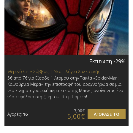
Έκπτωση -29%
Θερινό Cine Σάββας | Νέα Πλάγια Χαλκιδικής
5€ από 7€ για Είσοδο 1 Ατόμου στην Ταινία «Spider-Man:
Καινούργια Μέρα», την επιστροφή του αραχνοήρωα σε μια
νέα κινηματογραφική περιπέτεια της Marvel, ανοίγοντας ένα
νέο κεφάλαιο στη ζωή του Πίτερ Πάρκερ!
7,00€
Αγορές:
16
ΑΓΟΡΑΣΕ ΤΟ
5,00€