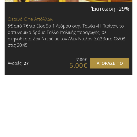
Έκπτωση -29%
Θερινό Cine Απόλλων
5€ από 7€ για Είσοδο 1 Ατόμου στην Ταινία «Η Πισίνα», το
αστυνομικό δράμα Γαλλο-Ιταλικής παραγωγής, σε
σκηνοθεσία Ζακ Ντερέ με τον Αλέν Ντελόν! Σάββατο 08/08
στις 20:45
7,00€
Αγορές:
27
ΑΓΟΡΑΣΕ ΤΟ
5,00€