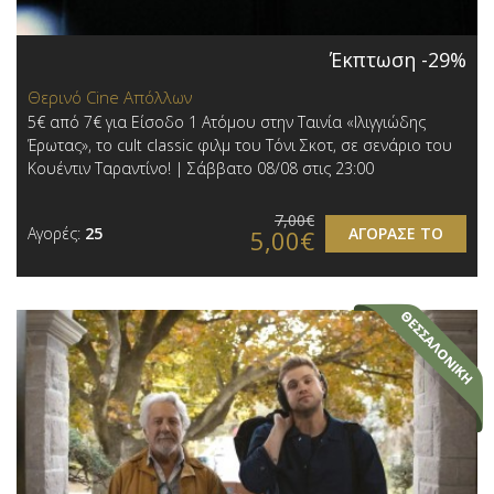
Έκπτωση -29%
Θερινό Cine Απόλλων
5€ από 7€ για Είσοδο 1 Ατόμου στην Ταινία «Ιλιγγιώδης
Έρωτας», το cult classic φιλμ του Τόνι Σκοτ, σε σενάριο του
Κουέντιν Ταραντίνο! | Σάββατο 08/08 στις 23:00
7,00€
Αγορές:
25
ΑΓΟΡΑΣΕ ΤΟ
5,00€