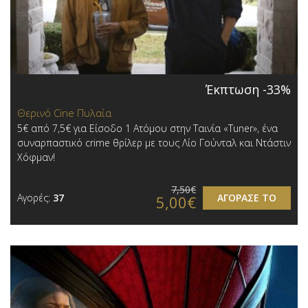
Έκπτωση -33%
Θερινό Cine Πυλαία
5€ από 7,5€ για Είσοδο 1 Ατόμου στην Ταινία «Tuner», ένα
συναρπαστικό crime θρίλερ με τους Λίο Γούνταλ και Ντάστιν
Χόφμαν!
7,50€
Αγορές:
37
ΑΓΟΡΑΣΕ ΤΟ
5,00€