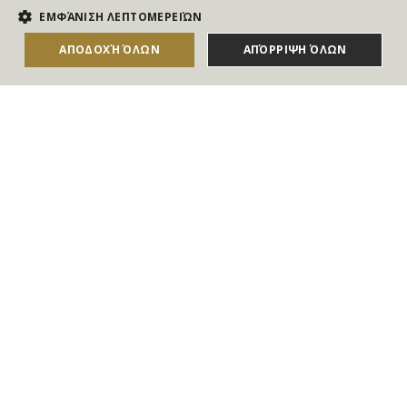
NEWSLETTER
ΕΜΦΆΝΙΣΗ ΛΕΠΤΟΜΕΡΕΙΏΝ
Για να ενημερώνεστε άμεσα για τους Διαγωνισμούς, τα
ΑΠΟΔΟΧΉ ΌΛΩΝ
ΑΠΌΡΡΙΨΗ ΌΛΩΝ
Δώρα, τις Νέες Προσφορές & τις Νέες Δωροεπιταγές
του Goldmall
Συμφωνώ με τους
Όρους και τις Προϋποθέσεις
και την
Πολιτική απορρήτου