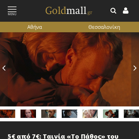
MENU
Αθήνα
Θεσσαλονίκη
ΕΓΓΡΑΦΗ
ΕΙΣΟΔΟΣ
5€ από 7€: Ταινία «Το Πάθος» του