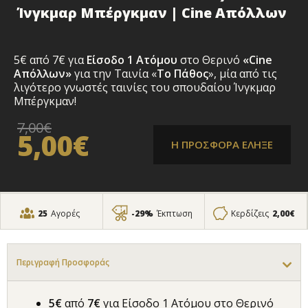
Ίνγκμαρ Μπέργκμαν | Cine Απόλλων
5€ από 7€ για
Είσοδο 1 Ατόμου
στο Θερινό
«Cine
Απόλλων»
για την Ταινία
«
Το Πάθος
», μία από τις
λιγότερο γνωστές ταινίες του σπουδαίου Ίνγκμαρ
Μπέργκμαν!
7,00€
5,00€
Η ΠΡΟΣΦΟΡΑ ΕΛΗΞΕ
25
Αγορές
-29%
Έκπτωση
Κερδίζεις
2,00€
Περιγραφή Προσφοράς
5€
από
7€
για Είσοδο 1 Ατόμου στο Θερινό