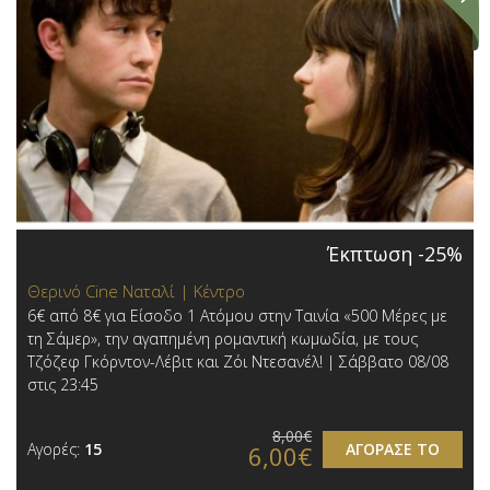
Έκπτωση -25%
Θερινό Cine Ναταλί | Κέντρο
6€ από 8€ για Είσοδο 1 Ατόμου στην Ταινία «500 Μέρες με
τη Σάμερ», την αγαπημένη ρομαντική κωμωδία, με τους
Τζόζεφ Γκόρντον-Λέβιτ και Ζόι Ντεσανέλ! | Σάββατο 08/08
στις 23:45
8,00€
Αγορές:
15
ΑΓΟΡΑΣΕ ΤΟ
6,00€