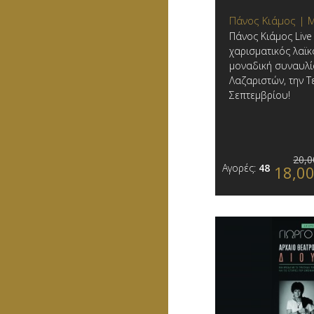
Πάνος Κιάμος | 
Πάνος Κιάμος Live
χαρισματικός λαϊκ
μοναδική συναυλί
Λαζαριστών, την Τ
Σεπτεμβρίου!
20,0
Αγορές:
48
18,0