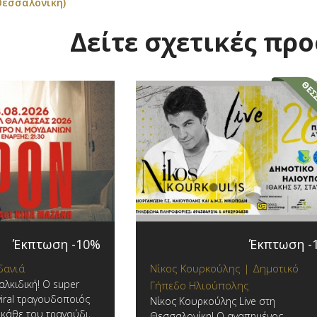
Θεσσαλονίκη)
Δείτε σχετικές πρ
Έκπτωση -10%
Έκπτωση -
δανιά
Νίκος Κουρκούλης | Δημοτικό
αλκιδική! Ο super
Γήπεδο Ηλιούπολης
viral τραγουδοποιός
Νίκος Κουρκούλης Live στη
κάθε του τραγούδι,
Θεσσαλονίκη! Ο αγαπημένος