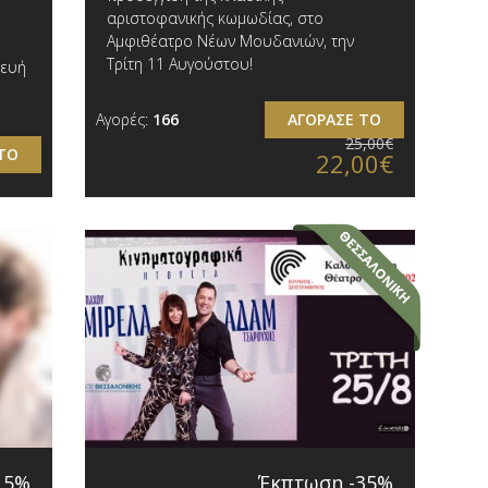
αριστοφανικής κωμωδίας, στο
Αμφιθέατρο Νέων Μουδανιών, την
Τρίτη 11 Αυγούστου!
κευή
Αγορές:
166
ΑΓΟΡΑΣΕ ΤΟ
25,00€
ΤΟ
22,00€
15%
Έκπτωση -35%