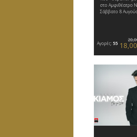
στο Αμφιθέατρο 
Σάββατο 8 Αυγού
20,0
Αγορές:
55
18,0