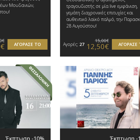
Νέων Μουδανιών,
τραγουδιστής σε μία live εμφάνιση,
στου!
γεμάτη διαχρονικές επιτυχίες και
αυθεντικό λαϊκό παλμό, την Παρασ
28 Αυγούστου!
0€
15,00€
ΑΓΟΡΑΣΕ ΤΟ
Αγορές:
27
ΑΓΟΡΑΣΕ 
0€
12,50€
Έκπτωση -10%
Έκπτωση -