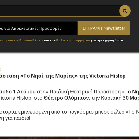
ρους και τις Προϋποθέσεις
και την
Πολιτική απορρήτου
για την εγγραφή στο
ς
άσταση «Το Νησί της Μαρίας» της Victoria Hislop
σοδο 1 Ατόμου
στην Παιδική Θεατρική Παράσταση «
Το Νη
Victoria Hislop, στο
Θέατρο Ολύμπιον
, την
Κυριακή 30 Μα
ιστορία, εμπνευσμένη από το παγκόσμιο μπεστ σέλερ «Το 
 για παιδιά!