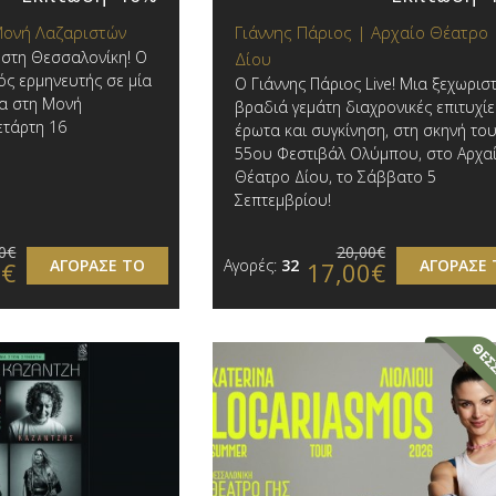
Μονή Λαζαριστών
Γιάννης Πάριος | Αρχαίο Θέατρο
 στη Θεσσαλονίκη! Ο
Δίου
ός ερμηνευτής σε μία
Ο Γιάννης Πάριος Live! Μια ξεχωρισ
α στη Μονή
βραδιά γεμάτη διαχρονικές επιτυχίε
ετάρτη 16
έρωτα και συγκίνηση, στη σκηνή το
55ου Φεστιβάλ Ολύμπου, στο Αρχα
Θέατρο Δίου, το Σάββατο 5
Σεπτεμβρίου!
0€
20,00€
ΑΓΟΡΑΣΕ ΤΟ
Αγορές:
32
ΑΓΟΡΑΣΕ 
0€
17,00€