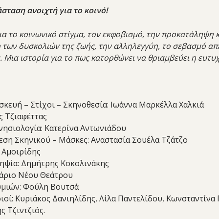
σταση ανοιχτή για το κοινό!
α το κοινωνικό στίγμα, τον εκφοβισμό, την προκατάληψη κ
 των δυσκολιών της ζωής, την αλληλεγγύη, το σεβασμό απέ
 Μια ιστορία για το πως κατορθώνει να θριαμβεύει η ευτυχί
κευή – Στίχοι – Σκηνοθεσία: Ιωάννα Μαρκέλλα Χαλκιά
ς Τζιαφέττας
νησιολογία: Κατερίνα Αντωνιάδου
εση Σκηνικού – Μάσκες: Αναστασία Σουέλα Τζάτζο
ς Αμοιρίδης
ηψία: Δημήτρης Κοκολινάκης
ιάριο Νέου Θεάτρου
υμιών: Φούλη Βουτσά
ιοί: Κυριάκος Δανιηλίδης, Λίλα Παντελίδου, Κωνσταντίν
ς Τζιντζιός.