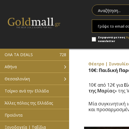
Συμφωνώ με τους
Ό
newsletter
ΟΛΑ ΤΑ DEALS
728
Θέατρο | Συναυλίε
Αθήνα
10€: Παιδική Παρ
Θεσσαλονίκη
10€ από 12€ για
Εί
της Μαρίας
» της 
Τσίρκο ανά την Ελλάδα
Άλλες πόλεις της Ελλάδας
Μία συγκινητική 
και προσαρμοσμένη
Προϊόντα
Ξενοδοχεία | Ταξίδια