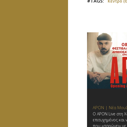
#TAGS:
Κέντρο (
APON | Νέα Μου
Ο APON Live στη Χ
επιτυχημένος και 
που «σαρώνει» με 