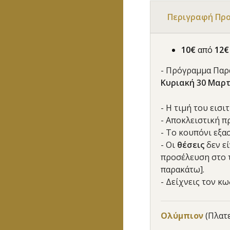
Περιγραφή Πρ
10€
από
12
- Πρόγραμμα Παρ
Κυριακή 30 Μαρτί
- Η τιμή του εισ
- Αποκλειστική π
- Το κουπόνι εξα
- Οι
θέσεις
δεν ε
προσέλευση στο τ
παρακάτω].
- Δείχνεις τον κ
Ολύμπιον
(Πλατ