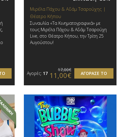
Μιρέλα Πάχου & Αδάμ Τσαρούχης |
Θέατρο Κήπου
τή
Συναυλία «Τα Κινηματογραφικά» με
ς,
τους Μιρέλα Πάχου & Αδάμ Τσαρούχη
υ
Live, στο Θέατρο Κήπου, την Τρίτη 25
ίο
Αυγούστου!
17,00€
ΤΟ
Αγορές:
17
ΑΓΟΡΑΣΕ ΤΟ
11,00€