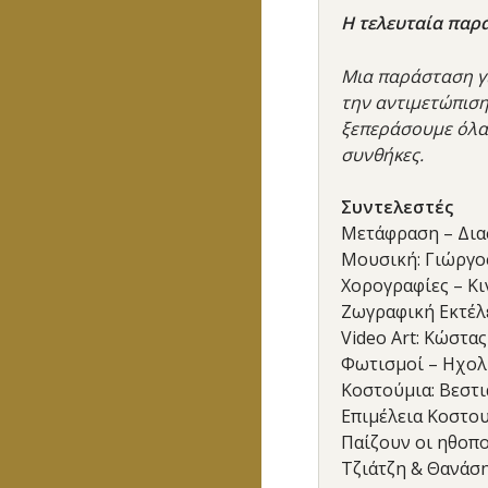
Η τελευταία παρά
Μια παράσταση γι
την αντιμετώπιση
ξεπεράσουμε όλα.
συνθήκες.
Συντελεστές
Μετάφραση – Διασ
Μουσική: Γιώργο
Χορογραφίες – Κι
Ζωγραφική Εκτέλ
Video Art: Κώστα
Φωτισμοί – Ηχολ
Κοστούμια: Βεστ
Επιμέλεια Κοστο
Παίζουν οι ηθοπο
Τζιάτζη & Θανάση