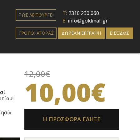
T:
2310 230 060
ΠΩΣ ΛΕΙΤΟΥΡΓΕΙ
E:
info@goldmall.gr
ΤΡΟΠΟΙ ΑΓΟΡΑΣ
ΔΩΡΕΑΝ ΕΓΓΡΑΦΗ
ΕΙΣΟΔΟΣ
12,00€
10,00€
σί
ρτίου
!
Νησί»
Η ΠΡΟΣΦΟΡΑ ΕΛΗΞΕ