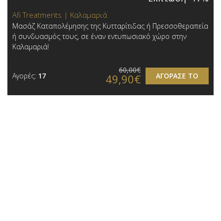
Afi Treatments | Καλαμαριά
Μασάζ Καταπολέμησης της Κυτταρίτιδας ή Πρεσσοθεραπεία
ή συνδυασμός τους, σε έναν εντυπωσιακό χώρο στην
Καλαμαριά!
60,00€
Αγορές:
17
ΑΓΟΡΑΣΕ ΤΟ
49,90€