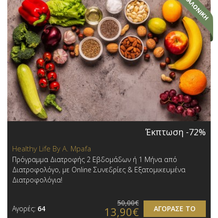
Έκπτωση -72%
Healthy Life By A. Mpafa
Πρόγραμμα Διατροφής 2 Εβδομάδων ή 1 Μήνα από
Διατροφολόγο, με Online Συνεδρίες & Εξατομικευμένα
Διατροφολόγια!
50,00€
Αγορές:
64
ΑΓΟΡΑΣΕ ΤΟ
13,90€