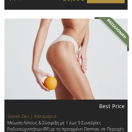
Best Price
Sweet Zen | Καλαμαριά
Μείωση Λίπους & Σύσφιξη με 1 έως 9 Συνεδρίες
Ραδιοσυχνοτήτων (RF) με το προηγμένο Dermax, σε Περιοχές