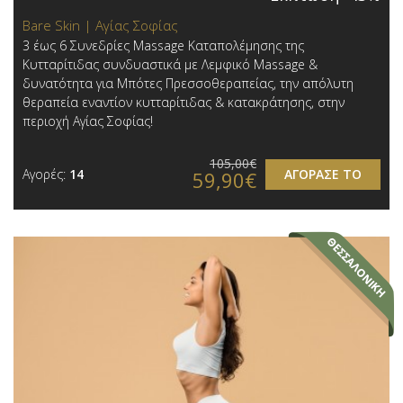
Bare Skin | Αγίας Σοφίας
3 έως 6 Συνεδρίες Massage Καταπολέμησης της
Κυτταρίτιδας συνδυαστικά με Λεμφικό Massage &
δυνατότητα για Μπότες Πρεσσοθεραπείας, την απόλυτη
θεραπεία εναντίον κυτταρίτιδας & κατακράτησης, στην
περιοχή Αγίας Σοφίας!
105,00€
Αγορές:
14
ΑΓΟΡΑΣΕ ΤΟ
59,90€