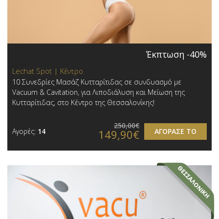
Έκπτωση -40%
Lechat Spot | Κέντρο
10 Συνεδρίες Μασάζ Κυτταρίτιδας σε συνδυασμό με
Vacuum & Cavitation, για Λιποδιάλυση και Μείωση της
Κυτταρίτιδας, στο Κέντρο της Θεσσαλονίκης!
250,00€
Αγορές:
14
ΑΓΟΡΑΣΕ ΤΟ
149,90€