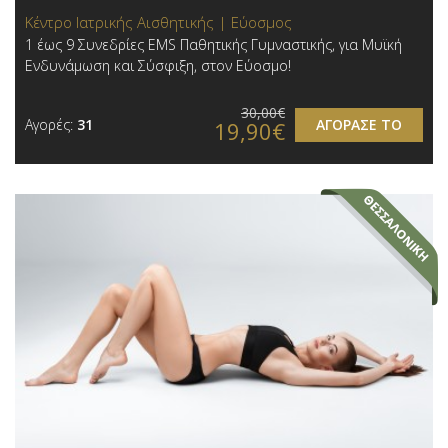
Κέντρο Ιατρικής Αισθητικής | Εύοσμος
1 έως 9 Συνεδρίες EMS Παθητικής Γυμναστικής, για Μυϊκή
Ενδυνάμωση και Σύσφιξη, στον Εύοσμο!
30,00€
Αγορές:
31
ΑΓΟΡΑΣΕ ΤΟ
19,90€