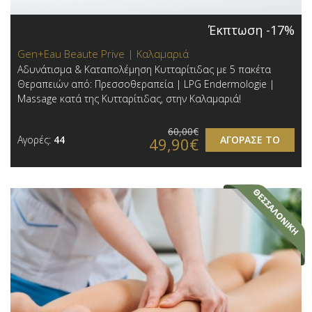
Έκπτωση -17%
Gen+Eau Beaute Prive | Καλαμαριά
Αδυνάτισμα & Καταπολέμηση Κυτταρίτιδας με 5 πακέτα
Θεραπειών από: Πρεσσοθεραπεία | LPG Endermologie |
Massage κατά της Κυτταρίτιδας, στην Καλαμαριά!
60,00€
Αγορές:
44
ΑΓΟΡΑΣΕ ΤΟ
49,90€