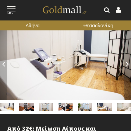
MENU
Αθήνα
Θεσσαλονίκη
ΕΓΓΡΑΦΗ
ΕΙΣΟΔΟΣ
Από 32€: Μείωση Λίπους και