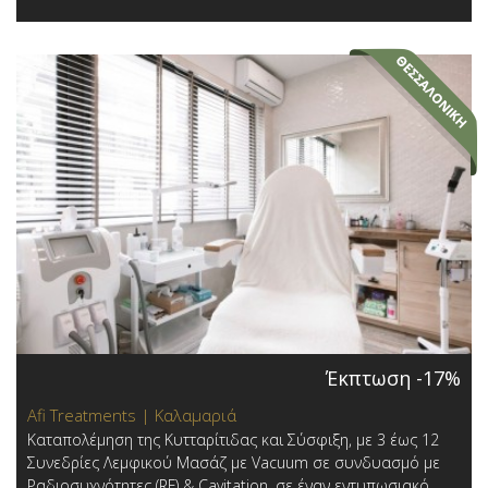
Έκπτωση -17%
Afi Treatments | Καλαμαριά
Καταπολέμηση της Κυτταρίτιδας και Σύσφιξη, με 3 έως 12
Συνεδρίες Λεμφικoύ Μασάζ με Vacuum σε συνδυασμό με
Ραδιοσυχνότητες (RF) & Cavitation, σε έναν εντυπωσιακό