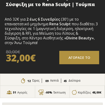
Σύσφιξη με το Rena Sculpt | Τούμπα
Από 32€ για
2
έως 6 Συνεδρίες
(30') με το
επαναστατικό μηχάνημα
Rena Sculpt
που διαθέτει
3
τεχνολογίες σε 1 (μαγνητική διέγερση, ηλεκτρική
διέγερση & RF), για Μείωση του Λίπους &
Σύσφιξη, στο Κέντρο Αισθητικής
«Divine Beauty»
,
στην Άνω Τούμπα!
80,00€
32,00€
ΑΓΟΡΑΣΕ ΤΟ
Ώρες
Λεπτά
Δεύτερα
12
09
44
51
Αγορές
-60%
Έκπτωση
Κερδίζεις
48,00€