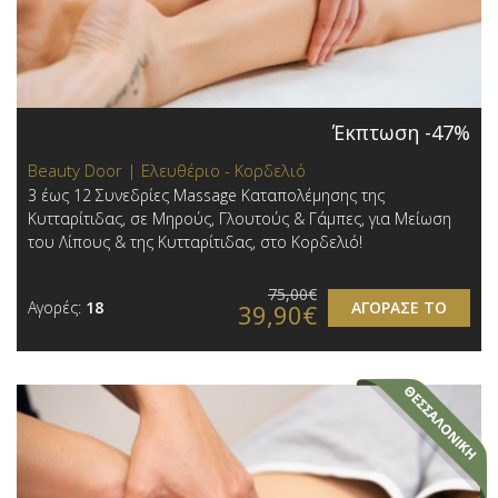
Έκπτωση -47%
Beauty Door | Ελευθέριο - Κορδελιό
3 έως 12 Συνεδρίες Massage Καταπολέμησης της
Κυτταρίτιδας, σε Μηρούς, Γλουτούς & Γάμπες, για Μείωση
του Λίπους & της Κυτταρίτιδας, στο Κορδελιό!
75,00€
Αγορές:
18
ΑΓΟΡΑΣΕ ΤΟ
39,90€