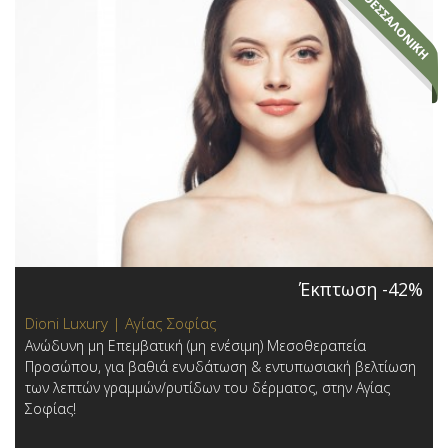
Έκπτωση -42%
Dioni Luxury | Αγίας Σοφίας
Ανώδυνη μη Επεμβατική (μη ενέσιμη) Μεσοθεραπεία
Προσώπου, για βαθιά ενυδάτωση & εντυπωσιακή βελτίωση
των λεπτών γραμμών/ρυτίδων του δέρματος, στην Αγίας
Σοφίας!