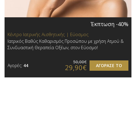
Έκπτωση -40%
Κέντρο Ιατρικής Αισθητικής | Εύοσμος
Ιατρικός Βαθύς Καθαρισμός Προσώπου με χρήση Ατμού &
Συνδυαστική Θεραπεία Οξέων, στον Εύοσμο!
50,00€
Αγορές:
44
ΑΓΟΡΑΣΕ ΤΟ
29,90€