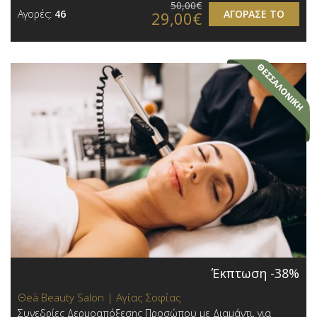
50,00€
Αγορές:
46
ΑΓΟΡΑΣΕ ΤΟ
29,00€
Έκπτωση -38%
Θeà Beauty Salon | Αγίας Σοφίας
Συνεδρίες Δερμοαπόξεσης Προσώπου με Διαμάντι, για