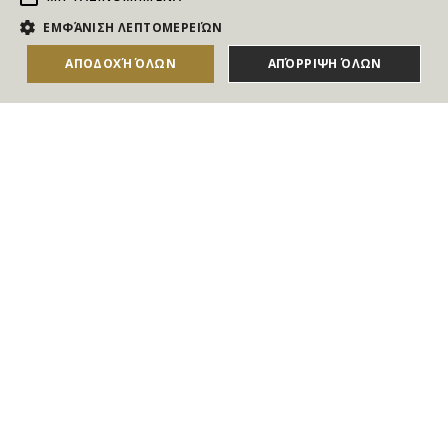
NEWSLETTER
ΕΜΦΆΝΙΣΗ ΛΕΠΤΟΜΕΡΕΙΏΝ
Για να ενημερώνεστε άμεσα για τους Διαγωνισμούς, τα
ΑΠΟΔΟΧΉ ΌΛΩΝ
ΑΠΌΡΡΙΨΗ ΌΛΩΝ
ΑΓΟΡΑΣΕ ΤΟ
Δώρα, τις Νέες Προσφορές & τις Νέες Δωροεπιταγές
του Goldmall
Συμφωνώ με τους
Όρους και τις Προϋποθέσεις
και την
Πολιτική απορρήτου