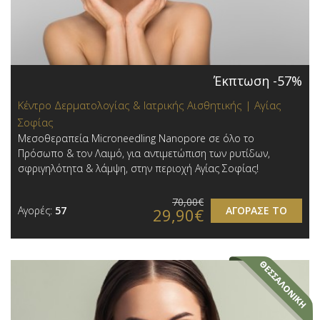
Έκπτωση -57%
Κέντρο Δερματολογίας & Ιατρικής Αισθητικής | Αγίας
Σοφίας
Μεσοθεραπεία Microneedling Nanopore σε όλο το
Πρόσωπο & τον Λαιμό, για αντιμετώπιση των ρυτίδων,
σφριγηλότητα & λάμψη, στην περιοχή Αγίας Σοφίας!
70,00€
Αγορές:
57
ΑΓΟΡΑΣΕ ΤΟ
29,90€