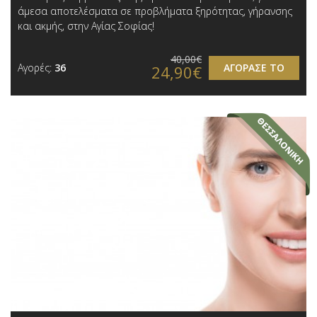
άμεσα αποτελέσματα σε προβλήματα ξηρότητας, γήρανσης
και ακμής, στην Αγίας Σοφίας!
40,00€
Αγορές:
36
ΑΓΟΡΑΣΕ ΤΟ
24,90€