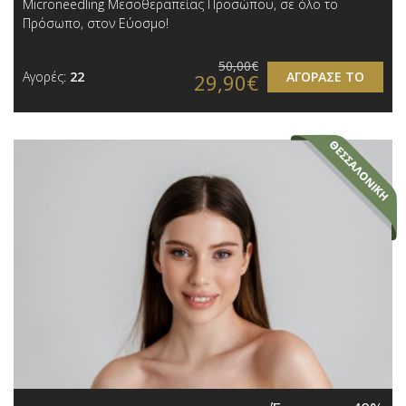
Microneedling Μεσοθεραπείας Προσώπου, σε όλο το
Πρόσωπο, στον Εύοσμο!
50,00€
Αγορές:
22
ΑΓΟΡΑΣΕ ΤΟ
29,90€