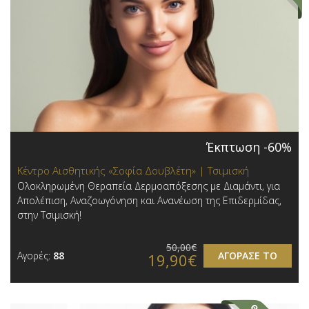
Έκπτωση -60%
Κέντρο Αισθητικής «Σοφία Δουβλέτη» | Τσιμισκή
Ολοκληρωμένη Θεραπεία Δερμοαπόξεσης με Διαμάντι, για
Απολέπιση, Αναζοωγόνηση και Ανανέωση της Επιδερμίδας,
στην Τσιμισκή!
50,00€
Αγορές:
88
ΑΓΟΡΑΣΕ ΤΟ
19,90€