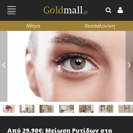
MENU
Αθήνα
Θεσσαλονίκη
ΕΓΓΡΑΦΗ
ΕΙΣΟΔΟΣ
Από 29,90€: Μείωση Ρυτίδων στα