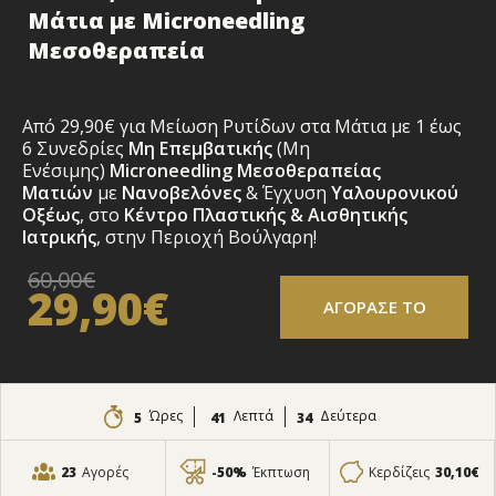
Μάτια με Microneedling
Μεσοθεραπεία
Από 29,90€ για
Μείωση Ρυτίδων στα Μάτια με 1 έως
6 Συνεδρίες
Μη Επεμβατικής
(Μη
Ενέσιμης)
Microneedling
Μεσοθεραπείας
Ματιών
με
Νανοβελόνες
& Έγχυση
Υαλουρονικού
Οξέως
, στο
Κέντρο Πλαστικής & Αισθητικής
Ιατρικής
, στην Περιοχή Βούλγαρη!
60,00€
29,90€
ΑΓΟΡΑΣΕ ΤΟ
Ώρες
Λεπτά
Δεύτερα
5
41
33
23
Αγορές
-50%
Έκπτωση
Κερδίζεις
30,10€