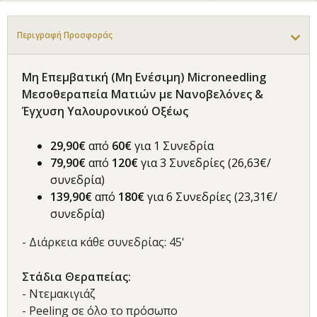
Περιγραφή Προσφοράς
Μη Επεμβατική (Μη Ενέσιμη) Microneedling
Μεσοθεραπεία Ματιών με Νανοβελόνες &
Έγχυση Υαλουρονικού Οξέως
29,90€
από
6
0€
για 1 Συνεδρία
79,90€
από
120€
για 3 Συνεδρίες (26,63€/
συνεδρία)
139,90€
από
180€
για 6 Συνεδρίες (23,31€/
συνεδρία)
- Διάρκεια κάθε συνεδρίας: 45'
Στάδια Θεραπείας:
- Ντεμακιγιάζ
- Peeling σε όλο το πρόσωπο