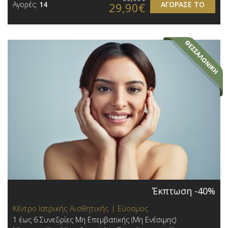
Αγορές:
14
ΑΓΟΡΑΣΕ ΤΟ
29,90€
Έκπτωση -40%
Κέντρο Ιατρικής Αισθητικής | Εύοσμος
1 έως 6 Συνεδρίες Μη Επεμβατικής (Μη Ενέσιμης)