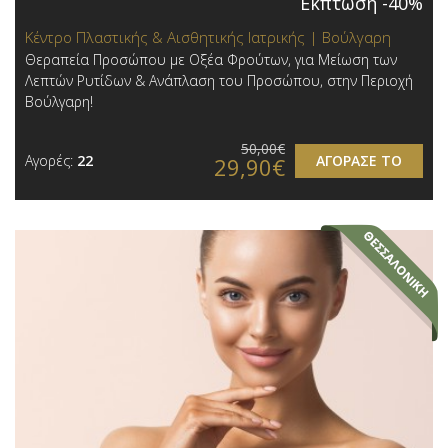
Έκπτωση -40%
Κέντρο Πλαστικής & Αισθητικής Ιατρικής | Βούλγαρη
Θεραπεία Προσώπου με Οξέα Φρούτων, για Μείωση των
Λεπτών Ρυτίδων & Ανάπλαση του Προσώπου, στην Περιοχή
Βούλγαρη!
50,00€
Αγορές:
22
ΑΓΟΡΑΣΕ ΤΟ
29,90€