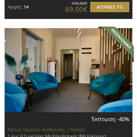
150,00€
Αγορές:
14
ΑΓΟΡΑΣΕ ΤΟ
69,00€
Έκπτωση -40%
Κέντρο Ιατρικής Αισθητικής | Κέντρο
1 έως 6 Συνεδρίες Μη Επεμβατικής (Μη Ενέσιμης)