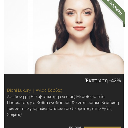
Έκπτωση -42%
Dioni Luxury | Αγίας Σοφίας
Ανώδυνη μη Επεμβατική (μη ενέσιμη) Μεσοθεραπεία
Προσώπου, για βαθιά ενυδάτωση & εντυπωσιακή βελτίωση
των λεπτών γραμμών/ρυτίδων του δέρματος, στην Αγίας
Σοφίας!
50,00€