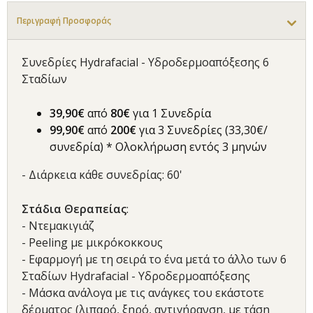
Περιγραφή Προσφοράς
Συνεδρίες Hydrafacial - Υδροδερμοαπόξεσης 6
Σταδίων
39,90€
από
80€
για 1 Συνεδρία
99,90€
από
200€
για 3 Συνεδρίες (33,30€/
συνεδρία) * Ολοκλήρωση εντός 3 μηνών
- Διάρκεια κάθε συνεδρίας: 60'
Στάδια Θεραπείας
:
- Ντεμακιγιάζ
- Peeling με μικρόκοκκους
- Εφαρμογή με τη σειρά το ένα μετά το άλλο των 6
Σταδίων Hydrafacial - Υδροδερμοαπόξεσης
- Μάσκα ανάλογα με τις ανάγκες του εκάστοτε
δέρματος (λιπαρό, ξηρό, αντιγήρανση, με τάση