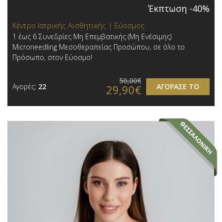
Έκπτωση -40%
Κέντρο Ιατρικής Αισθητικής | Εύοσμος
1 έως 6 Συνεδρίες Μη Επεμβατικής (Μη Ενέσιμης)
Microneedling Μεσοθεραπείας Προσώπου, σε όλο το
Πρόσωπο, στον Εύοσμο!
50,00€
Αγορές:
22
ΑΓΟΡΑΣΕ ΤΟ
29,90€