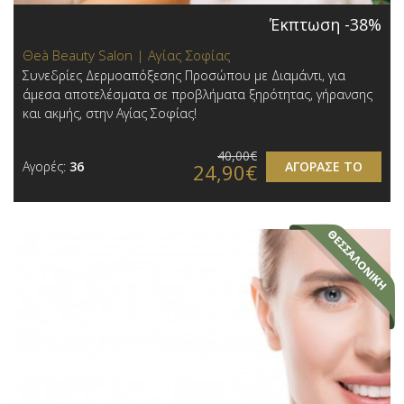
Έκπτωση -38%
Θeà Beauty Salon | Αγίας Σοφίας
Συνεδρίες Δερμοαπόξεσης Προσώπου με Διαμάντι, για
άμεσα αποτελέσματα σε προβλήματα ξηρότητας, γήρανσης
και ακμής, στην Αγίας Σοφίας!
40,00€
Αγορές:
36
ΑΓΟΡΑΣΕ ΤΟ
24,90€