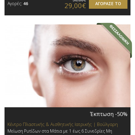
Αγορές:
46
ΑΓΟΡΑΣΕ ΤΟ
29,00€
Έκπτωση -50%
Κέντρο Πλαστικής & Αισθητικής Ιατρικής | Βούλγαρη
Μείωση Ρυτίδων στα Μάτια με 1 έως 6 Συνεδρίες Μη