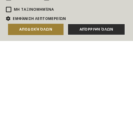
ΜΗ ΤΑΞΙΝΟΜΗΜΈΝΑ
NEWSLETTER
ΕΜΦΆΝΙΣΗ ΛΕΠΤΟΜΕΡΕΙΏΝ
Για να ενημερώνεστε άμεσα για τους Διαγωνισμούς, τα
ΑΠΟΔΟΧΉ ΌΛΩΝ
ΑΠΌΡΡΙΨΗ ΌΛΩΝ
ΑΓΟΡΑΣΕ ΤΟ
Δώρα, τις Νέες Προσφορές & τις Νέες Δωροεπιταγές
του Goldmall
Συμφωνώ με τους
Όρους και τις Προϋποθέσεις
και την
Πολιτική απορρήτου