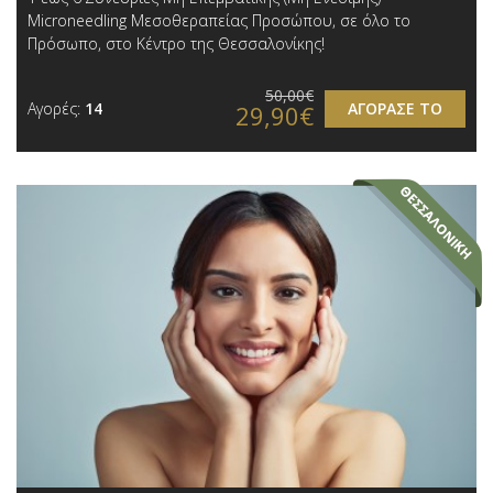
Microneedling Μεσοθεραπείας Προσώπου, σε όλο το
Πρόσωπο, στο Κέντρο της Θεσσαλονίκης!
50,00€
Αγορές:
14
ΑΓΟΡΑΣΕ ΤΟ
29,90€