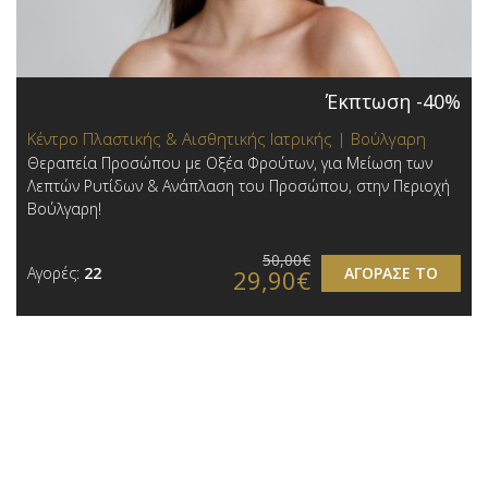
Έκπτωση -40%
Κέντρο Πλαστικής & Αισθητικής Ιατρικής | Βούλγαρη
Θεραπεία Προσώπου με Οξέα Φρούτων, για Μείωση των
Λεπτών Ρυτίδων & Ανάπλαση του Προσώπου, στην Περιοχή
Βούλγαρη!
50,00€
Αγορές:
22
ΑΓΟΡΑΣΕ ΤΟ
29,90€