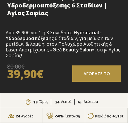
Υδροδερμοαπόξεσης 6 Σταδίων |
Αγίας Σοφίας
Από 39,90€ για
1 ή 3 Συνεδρίες
Hydrafacial -
Υδροδερμοαπόξεσης
6 Σταδίων
, για μείωση των
ρυτίδων & λάμψη, στον Πολυχώρο Αισθητικής &
Laser Αποτρίχωσης
«Θeà Beauty Salon»
, στην Αγίας
Σοφίας!
80,00€
39,90€
ΑΓΟΡΑΣΕ ΤΟ
Ώρες
Λεπτά
Δεύτερα
18
24
44
24
Αγορές
-50%
Έκπτωση
Κερδίζεις
40,10€