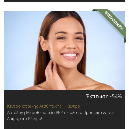
Έκπτωση -54%
Κέντρο Ιατρικής Αισθητικής | Κέντρο
Αυτόλογη Μεσοθεραπεία PRP σε όλο το Πρόσωπο & τον
Λαιμό, στο Κέντρο!