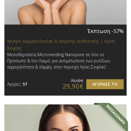
Έκπτωση -57%
Κέντρο Δερματολογίας & Ιατρικής Αισθητικής | Αγίας
Σοφίας
Μεσοθεραπεία Microneedling Nanopore σε όλο το
Πρόσωπο & τον Λαιμό, για αντιμετώπιση των ρυτίδων,
σφριγηλότητα & λάμψη, στην περιοχή Αγίας Σοφίας!
70,00€
Αγορές:
57
ΑΓΟΡΑΣΕ ΤΟ
29,90€