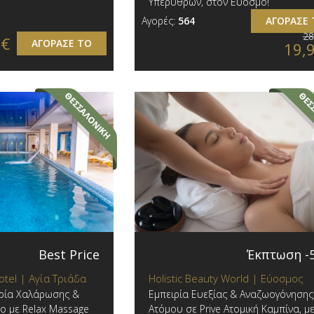
Υπερύθρων, στον Εύοσμο!
Αγορές:
564
ΑΓΟΡΑΣΕ 
28
0€
ΑΓΟΡΑΣΕ ΤΟ
19,
Best Price
Έκπτωση -
otel | Αγία Τριάδα
Holistic Beauty World | Εύοσμος
ιρία Χαλάρωσης &
Εμπειρία Ευεξίας & Αναζωογόνησης
μο με Relax Massage
Ατόμου σε Prive Ατομική Καμπίνα, μ