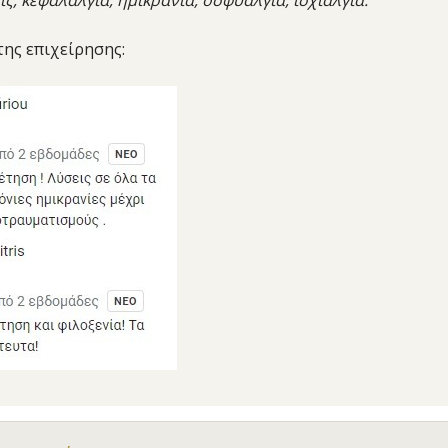
ς, κεφαλαλγία, ημικρανία, οσφυαλγία, ισχιαλγία.
της επιχείρησης: