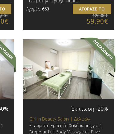
(20'), στην περιοχή Ντεπώ!
ΤΟ
Αγορές:
663
ΑΓΟΡΑΣΕ ΤΟ
,00€
120,00€
90€
59,90€
50%
Έκπτωση -20%
Girl in Beauty Salon | Δελφών
 1
Ξεχωριστή Εμπειρία Χαλάρωσης για 1
ε
Άτομο με Full Body Massage σε Prive