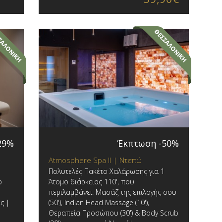
29%
Έκπτωση -50%
Atmosphere Spa ΙΙ | Ντεπώ
Πολυτελές Πακέτο Χαλάρωσης για 1
p
Άτομο διάρκειας 110', που
περιλαμβάνει: Μασάζ της επιλογής σου
ς |
(50'), Indian Head Massage (10'),
Θεραπεία Προσώπου (30') & Body Scrub