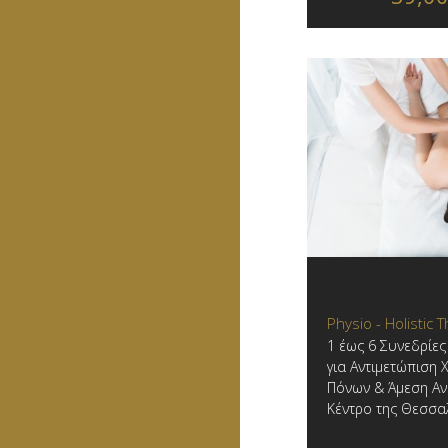
Physio - Holistic
1 έως 6 Συνεδρίε
για Αντιμετώπιση
Πόνων & Άμεση Αν
Κέντρο της Θεσσα