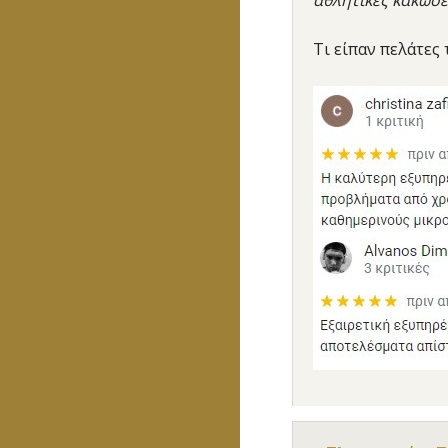
αθλητικές κακώσει
Τι είπαν πελάτες 