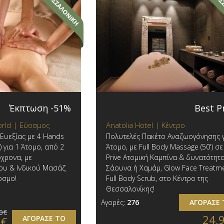
Έκπτωση -51%
Best P
World | Εύοσμος
Anatolia Hotel | Κέντρο
Ευεξίας με 4 Hands
Πολυτελές Πακέτο Αναζωογόνησης γ
) για 1 Άτομο, από 2
Άτομο, με Full Body Massage (50') σε
χρονα, με
Prive Ατομική Καμπίνα & δυνατότητα
ου & Ινδικού Μασάζ
Σάουνα ή Χαμάμ, Glow Face Treatme
οσμο!
Full Body Scrub, στο Κέντρο της
Θεσσαλονίκης!
Αγορές:
276
ΑΓΟΡΑΣΕ 
0€
24,
ΑΓΟΡΑΣΕ ΤΟ
0€