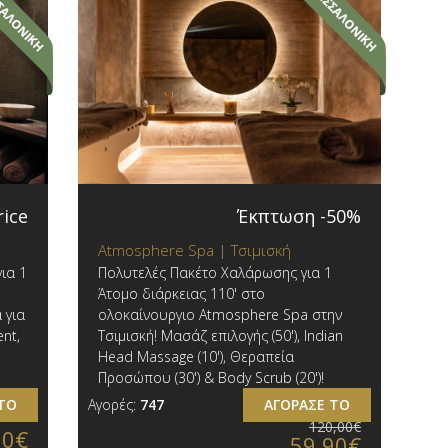
rice
Έκπτωση -50%
Atmosphere Spa | Τσιμισκή
ια 1
Πολυτελές Πακέτο Χαλάρωσης για 1
Άτομο διάρκειας 110' στο
 για
ολοκαίνουργιο Atmosphere Spa στην
nt,
Τσιμισκή! Μασάζ επιλογής (50'), Indian
Head Massage (10'), Θεραπεία
Προσώπου (30') & Body Scrub (20')!
ΤΟ
Αγορές:
747
ΑΓΟΡΑΣΕ ΤΟ
120,00€
90€
59,90€