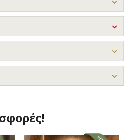
οσφορές!