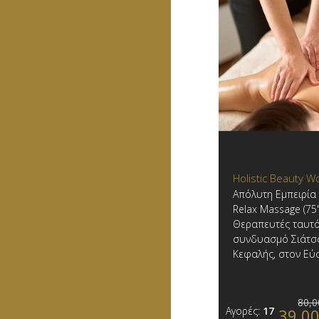
Holistic Beauty 
Απόλυτη Εμπειρία 
Relax Massage (75'
Θεραπευτές ταυτό
συνδυασμό Σιάτσ
Κεφαλής, στον Εύ
80,0
Αγορές:
17
39,0