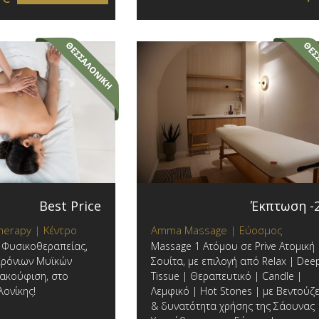
Best Price
Έκπτωση -
 Therapy | Κέντρο
Amma Massage | Εύοσμος
ς Φυσικοθεραπείας,
Massage 1 Ατόμου σε Prive Ατομική
 Χρόνιων Μυϊκών
Σουίτα, με επιλογή από Relax | Dee
ακούφιση, στο
Tissue | Θεραπευτικό | Candle |
λονίκης!
Λεμφικό | Hot Stones | με Βεντούζε
& δυνατότητα χρήσης της Σάουνας