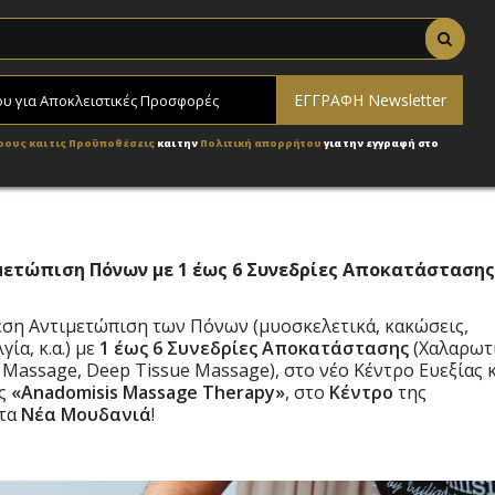
ρους και τις Προϋποθέσεις
και την
Πολιτική απορρήτου
για την εγγραφή στο
ιμετώπιση Πόνων με 1 έως 6 Συνεδρίες Αποκατάστασης
μεση Αντιμετώπιση των Πόνων (μυοσκελετικά, κακώσεις,
ία, κ.α.) με
1 έως 6 Συνεδρίες Αποκατάστασης
(Χαλαρωτ
Massage, Deep Tissue Massage), στο νέο Κέντρο Ευεξίας 
ής
«Anadomisis Massage Therapy»
, στο
Κέντρο
της
στα
Νέα Μουδανιά
!