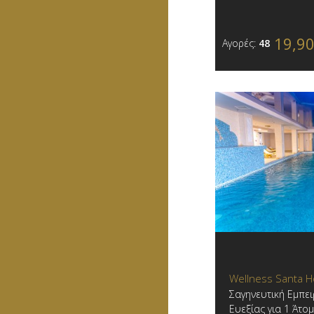
19,9
Αγορές:
48
Wellness Santa H
Σαγηνευτική Εμπε
Ευεξίας για 1 Άτο