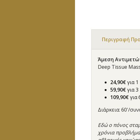
Περιγραφή Πρ
Άμεση Αντιμετώ
Deep Tissue Mas
24,90€
για 1
59,90€
για 3
109,90€
για 
Διάρκεια: 60'/συ
Εδώ ο πόνος σταμ
χρόνια προβλήμα