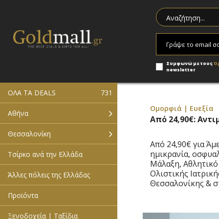
Συμφωνώ με τους
Ό
newsletter
ΟΛΑ ΤΑ DEALS
731
Ομορφιά | Ευεξία
Αθήνα
Από 24,90€: Αντ
Θεσσαλονίκη
Από 24,90€ για Ά
ημικρανία, οσφυαλγ
Τσίρκο ανά την Ελλάδα
Μάλαξη, Αθλητικό 
Ολιστικής Ιατρικ
Άλλες πόλεις της Ελλάδας
Θεσσαλονίκης & 
Προϊόντα
Ξενοδοχεία | Ταξίδια