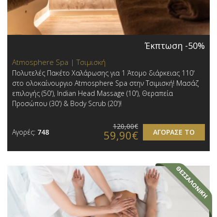
Έκπτωση -50%
Atmosphere Spa | Τσιμισκή
Πολυτελές Πακέτο Χαλάρωσης για 1 Άτομο διάρκειας 110'
στο ολοκαίνουργιο Atmosphere Spa στην Τσιμισκή! Μασάζ
επιλογής (50'), Indian Head Massage (10'), Θεραπεία
Προσώπου (30') & Body Scrub (20')!
120,00€
Αγορές:
748
ΑΓΟΡΑΣΕ ΤΟ
59,90€