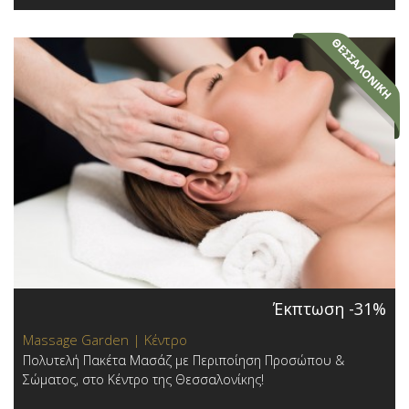
Έκπτωση -31%
Massage Garden | Κέντρο
Πολυτελή Πακέτα Μασάζ με Περιποίηση Προσώπου &
Σώματος, στο Κέντρο της Θεσσαλονίκης!