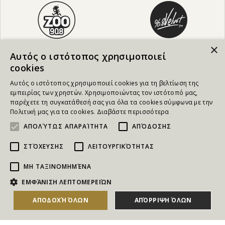
×
Αυτός ο ιστότοπος χρησιμοποιεί
cookies
Αυτός ο ιστότοπος χρησιμοποιεί cookies για τη βελτίωση της
εμπειρίας των χρηστών. Χρησιμοποιώντας τον ιστότοπό μας,
παρέχετε τη συγκατάθεσή σας για όλα τα cookies σύμφωνα με την
Πολιτική μας για τα cookies.
Διαβάστε περισσότερα
ΑΠΟΛΎΤΩΣ ΑΠΑΡΑΊΤΗΤΑ
ΑΠΌΔΟΣΗΣ
ΣΤΌΧΕΥΣΗΣ
ΛΕΙΤΟΥΡΓΙΚΌΤΗΤΑΣ
ΜΗ ΤΑΞΙΝΟΜΗΜΈΝΑ
NEWSLETTER
ΕΜΦΆΝΙΣΗ ΛΕΠΤΟΜΕΡΕΙΏΝ
Για να ενημερώνεστε άμεσα για τους Διαγωνισμούς, τα
ΑΠΟΔΟΧΉ ΌΛΩΝ
ΑΠΌΡΡΙΨΗ ΌΛΩΝ
Δώρα, τις Νέες Προσφορές & τις Νέες Δωροεπιταγές
του Goldmall