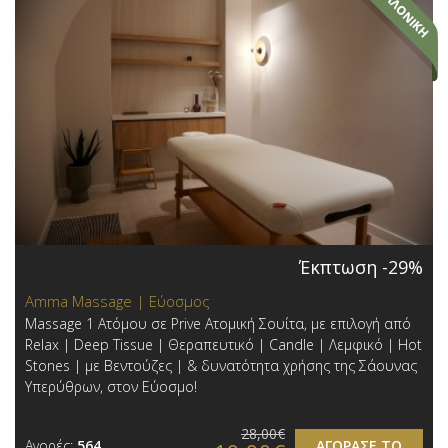
Έκπτωση -29%
Amma Massage | Εύοσμος
Massage 1 Ατόμου σε Prive Ατομική Σουίτα, με επιλογή από
Relax | Deep Tissue | Θεραπευτικό | Candle | Λεμφικό | Hot
Stones | με Βεντούζες | & δυνατότητα χρήσης της Σάουνας
Υπερύθρων, στον Εύοσμο!
28,00€
Αγορές:
564
ΑΓΟΡΑΣΕ ΤΟ