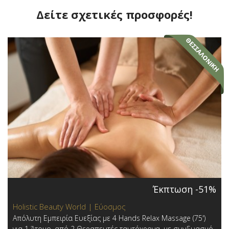
Δείτε σχετικές προσφορές!
Έκπτωση -51%
Holistic Beauty World | Εύοσμος
Απόλυτη Εμπειρία Ευεξίας με 4 Hands Relax Massage (75')
για 1 Άτομο, από 2 Θεραπευτές ταυτόχρονα, με συνδυασμό