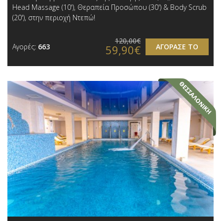
Head Massage (10'), Θεραπεία Προσώπου (30') & Body Scrub
(20'), στην περιοχή Ντεπώ!
120,00€
Αγορές:
663
ΑΓΟΡΑΣΕ ΤΟ
59,90€