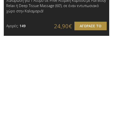
Χαλάρωση για 1 Άτομo σε Prive Ατομική Καμπίνα με Full Body
Relax ή Deep Tissue Massage (60'), σε έναν εντυπωσιακό
χώρο στην Καλαμαριά!
24,90€
Αγορές:
149
ΑΓΟΡΑΣΕ ΤΟ