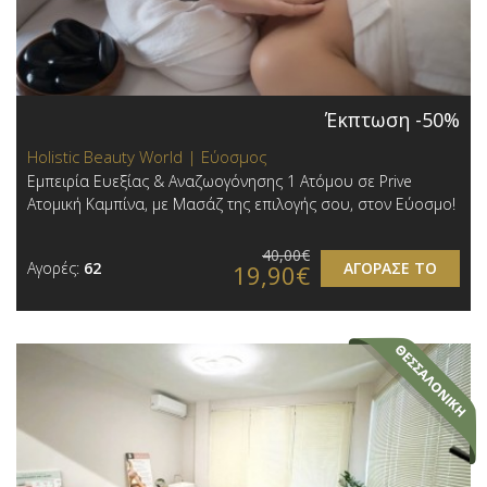
Έκπτωση -50%
Holistic Beauty World | Εύοσμος
Εμπειρία Ευεξίας & Αναζωογόνησης 1 Ατόμου σε Prive
Ατομική Καμπίνα, με Μασάζ της επιλογής σου, στον Εύοσμο!
40,00€
Αγορές:
62
ΑΓΟΡΑΣΕ ΤΟ
19,90€