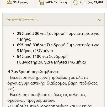
33
Αγορές
-42%
Έκπτωση
Κερδίζεις
21,00€
Περιγραφή Προσφοράς
29€
από
50€
για Συνδρομή Γυμναστηρίου για
1 Μήνα
69€
από
80€
για Συνδρομή Γυμναστηρίου για
3 Μήνες
(23€/μήνα)
84€
από
110€
για Συνδρομή
Γυμναστηρίου για
6 Μήνες
(14€/μήνα)
Η Συνδρομή περιλαμβάνει:
- Ελεύθερη καθημερινή πρόσβαση σε όλα τα
όργανα γυμναστικής (διάδρομοι, βάρη, ποδήλατα,
κ.α.).
- Ελεύθερη πρόσβαση σε όλες τις αίθουσες
ομαδικών προγραμμάτων.
- Συμβουλευτική ισορροπημένης και υγιεινής