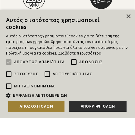
×
Αυτός ο ιστότοπος χρησιμοποιεί
cookies
Αυτός ο ιστότοπος χρησιμοποιεί cookies για τη βελτίωση της
εμπειρίας των χρηστών. Χρησιμοποιώντας τον ιστότοπό μας,
παρέχετε τη συγκατάθεσή σας για όλα τα cookies σύμφωνα με την
Πολιτική μας για τα cookies.
Διαβάστε περισσότερα
ΑΠΟΛΎΤΩΣ ΑΠΑΡΑΊΤΗΤΑ
ΑΠΌΔΟΣΗΣ
ΣΤΌΧΕΥΣΗΣ
ΛΕΙΤΟΥΡΓΙΚΌΤΗΤΑΣ
ΜΗ ΤΑΞΙΝΟΜΗΜΈΝΑ
NEWSLETTER
ΕΜΦΆΝΙΣΗ ΛΕΠΤΟΜΕΡΕΙΏΝ
Για να ενημερώνεστε άμεσα για τους Διαγωνισμούς, τα
ΑΠΟΔΟΧΉ ΌΛΩΝ
ΑΠΌΡΡΙΨΗ ΌΛΩΝ
Δώρα, τις Νέες Προσφορές & τις Νέες Δωροεπιταγές
του Goldmall