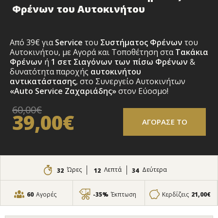
Φρένων του Αυτοκινήτου
Από 39€ για
Service
του
Συστήματος Φρένων
του
Αυτοκινήτου, με Αγορά και Τοποθέτηση στα
Τακάκια
Φρένων
ή
1 σετ Σιαγόνων των πίσω Φρένων
&
δυνατότητα παροχής
αυτοκινήτου
αντικατάστασης
, στο Συνεργείο Αυτοκινήτων
«Auto Service Ζαχαριάδης»
στον Εύοσμο!
60,00€
39,00€
ΑΓΟΡΑΣΕ ΤΟ
Ώρες
Λεπτά
Δεύτερα
32
12
33
60
Αγορές
-35%
Έκπτωση
Κερδίζεις
21,00€