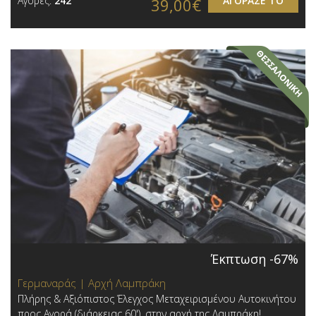
Αγορές:
242
ΑΓΟΡΑΣΕ ΤΟ
39,00€
Έκπτωση -67%
Γερμαναράς | Αρχή Λαμπράκη
Πλήρης & Αξιόπιστος Έλεγχος Μεταχειρισμένου Αυτοκινήτου
προς Αγορά (διάρκειας 60'), στην αρχή της Λαμπράκη!