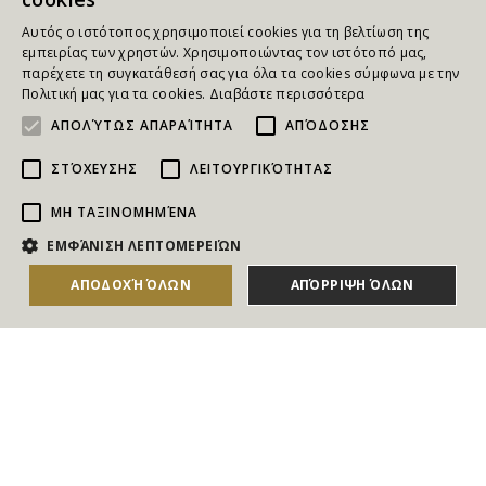
Αυτός ο ιστότοπος χρησιμοποιεί cookies για τη βελτίωση της
εμπειρίας των χρηστών. Χρησιμοποιώντας τον ιστότοπό μας,
παρέχετε τη συγκατάθεσή σας για όλα τα cookies σύμφωνα με την
Πολιτική μας για τα cookies.
Διαβάστε περισσότερα
ΑΠΟΛΎΤΩΣ ΑΠΑΡΑΊΤΗΤΑ
ΑΠΌΔΟΣΗΣ
ΣΤΌΧΕΥΣΗΣ
ΛΕΙΤΟΥΡΓΙΚΌΤΗΤΑΣ
ΜΗ ΤΑΞΙΝΟΜΗΜΈΝΑ
NEWSLETTER
ΕΜΦΆΝΙΣΗ ΛΕΠΤΟΜΕΡΕΙΏΝ
Για να ενημερώνεστε άμεσα για τους Διαγωνισμούς, τα
ΑΠΟΔΟΧΉ ΌΛΩΝ
ΑΠΌΡΡΙΨΗ ΌΛΩΝ
ΑΓΟΡΑΣΕ ΤΟ
Δώρα, τις Νέες Προσφορές & τις Νέες Δωροεπιταγές
του Goldmall
Συμφωνώ με τους
Όρους και τις Προϋποθέσεις