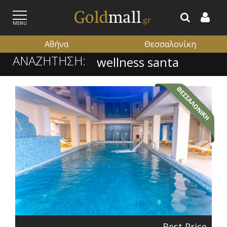
MENU
Αθήνα
Θεσσαλονίκη
ΑΝΑΖΗΤΗΣΗ:
ΕΓΓΡΑΦΗ
ΕΙΣΟΔΟΣ
Best Price