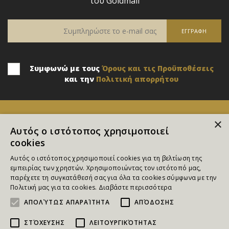
του Goldmall
Συμφωνώ με τους
Όρους και τις Προϋποθέσεις
και την
Πολιτική απορρήτου
×
Αυτός ο ιστότοπος χρησιμοποιεί
cookies
Αυτός ο ιστότοπος χρησιμοποιεί cookies για τη βελτίωση της
εμπειρίας των χρηστών. Χρησιμοποιώντας τον ιστότοπό μας,
παρέχετε τη συγκατάθεσή σας για όλα τα cookies σύμφωνα με την
Επικοινωνία
Πολιτική μας για τα cookies.
Διαβάστε περισσότερα
ΑΠΟΛΎΤΩΣ ΑΠΑΡΑΊΤΗΤΑ
ΑΠΌΔΟΣΗΣ
Κ. Παλαμά 6Γ, Πυλαία, Θεσσαλονίκη
ΣΤΌΧΕΥΣΗΣ
ΛΕΙΤΟΥΡΓΙΚΌΤΗΤΑΣ
E: info@goldmall.gr