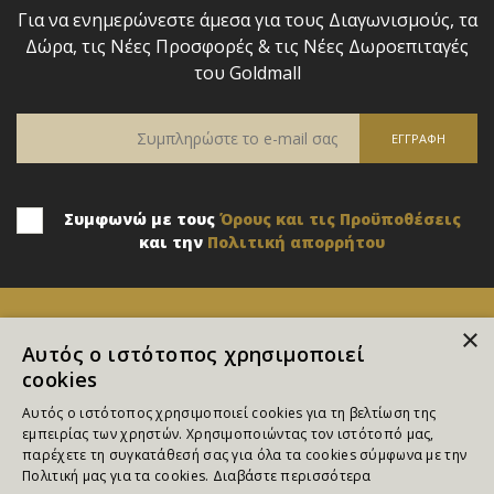
Για να ενημερώνεστε άμεσα για τους Διαγωνισμούς, τα
Δώρα, τις Νέες Προσφορές & τις Νέες Δωροεπιταγές
του Goldmall
Συμφωνώ με τους
Όρους και τις Προϋποθέσεις
και την
Πολιτική απορρήτου
×
Αυτός ο ιστότοπος χρησιμοποιεί
cookies
Αυτός ο ιστότοπος χρησιμοποιεί cookies για τη βελτίωση της
εμπειρίας των χρηστών. Χρησιμοποιώντας τον ιστότοπό μας,
παρέχετε τη συγκατάθεσή σας για όλα τα cookies σύμφωνα με την
Επικοινωνία
Πολιτική μας για τα cookies.
Διαβάστε περισσότερα