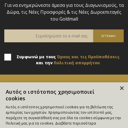
Για να ενημερώνεστε άμεσα για τους Διαγωνισμούς, τα
Δώρα, τις Νέες Προσφορές & τις Νέες Δωροεπιταγές
του Goldmall
Συμφωνώ με τους
Όρους και τις Προϋποθέσεις
και την
Πολιτική απορρήτου
×
Αυτός ο ιστότοπος χρησιμοποιεί
cookies
Αυτός ο ιστότοπος χρησιμοποιεί cookies για τη βελτίωση της
εμπειρίας των χρηστών. Χρησιμοποιώντας τον ιστότοπό μας,
παρέχετε τη συγκατάθεσή σας για όλα τα cookies σύμφωνα με την
Επικοινωνία
Πολιτική μας για τα cookies.
Διαβάστε περισσότερα