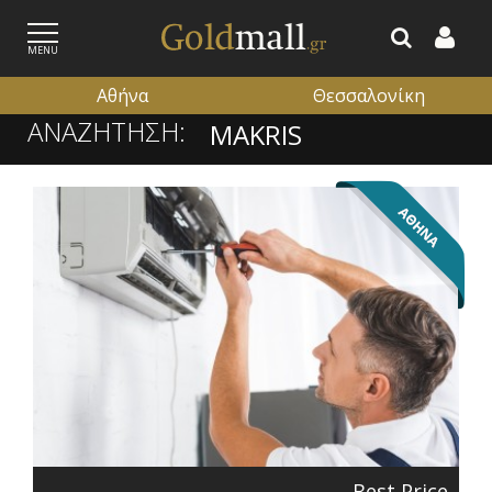
MENU
Αθήνα
Θεσσαλονίκη
ΑΝΑΖΗΤΗΣΗ:
ΕΓΓΡΑΦΗ
ΕΙΣΟΔΟΣ
Best Price