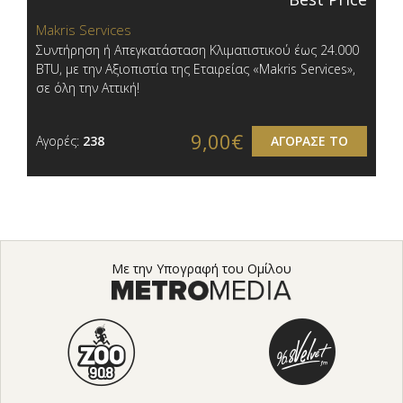
Makris Services
Συντήρηση ή Απεγκατάσταση Κλιματιστικού έως 24.000
BTU, με την Αξιοπιστία της Εταιρείας «Makris Services»,
σε όλη την Αττική!
9,00€
Αγορές:
238
ΑΓΟΡΑΣΕ ΤΟ
Με την Υπογραφή του Ομίλου