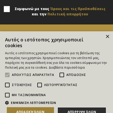
Συμφωνώ με τους
Όρους και τις Προϋποθέσεις
και την
Πολιτική απορρήτου
×
Αυτός ο ιστότοπος χρησιμοποιεί
cookies
Αυτός ο ιστότοπος χρησιμοποιεί cookies για τη βελτίωση της
εμπειρίας των χρηστών. Χρησιμοποιώντας τον ιστότοπό μας,
παρέχετε τη συγκατάθεσή σας για όλα τα cookies σύμφωνα με την
Επικοινωνία
Πολιτική μας για τα cookies.
Διαβάστε περισσότερα
ΑΠΟΛΎΤΩΣ ΑΠΑΡΑΊΤΗΤΑ
ΑΠΌΔΟΣΗΣ
Κ. Παλαμά 6Γ, Πυλαία, Θεσσαλονίκη
ΣΤΌΧΕΥΣΗΣ
ΛΕΙΤΟΥΡΓΙΚΌΤΗΤΑΣ
E: info@goldmall.gr
ΜΗ ΤΑΞΙΝΟΜΗΜΈΝΑ
ΕΜΦΆΝΙΣΗ ΛΕΠΤΟΜΕΡΕΙΏΝ
Copyright © 2026 GoldMall.gr
ΓΕΜΗ: 059043304000
ΑΠΟΔΟΧΉ ΌΛΩΝ
ΑΠΌΡΡΙΨΗ ΌΛΩΝ