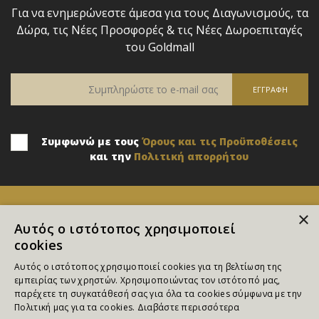
Για να ενημερώνεστε άμεσα για τους Διαγωνισμούς, τα
Δώρα, τις Νέες Προσφορές & τις Νέες Δωροεπιταγές
του Goldmall
Συμφωνώ με τους
Όρους και τις Προϋποθέσεις
και την
Πολιτική απορρήτου
×
Αυτός ο ιστότοπος χρησιμοποιεί
cookies
Αυτός ο ιστότοπος χρησιμοποιεί cookies για τη βελτίωση της
εμπειρίας των χρηστών. Χρησιμοποιώντας τον ιστότοπό μας,
παρέχετε τη συγκατάθεσή σας για όλα τα cookies σύμφωνα με την
Επικοινωνία
Πολιτική μας για τα cookies.
Διαβάστε περισσότερα