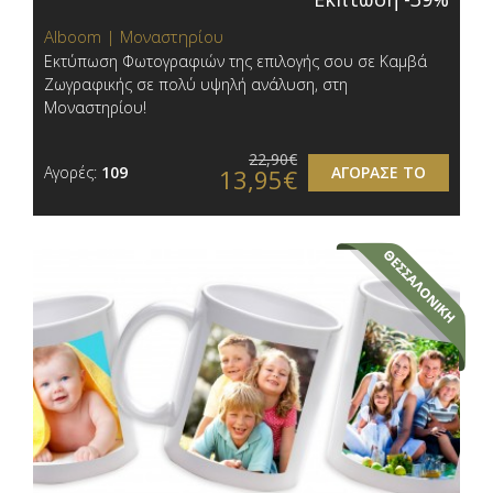
Alboom | Μοναστηρίου
Εκτύπωση Φωτογραφιών της επιλογής σου σε Καμβά
Ζωγραφικής σε πολύ υψηλή ανάλυση​, στη
Μοναστηρίου!
22,90€
Αγορές:
109
ΑΓΟΡΑΣΕ ΤΟ
13,95€