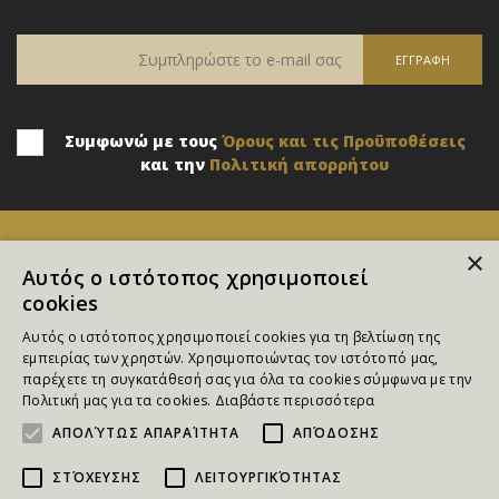
Συμφωνώ με τους
Όρους και τις Προϋποθέσεις
και την
Πολιτική απορρήτου
×
Αυτός ο ιστότοπος χρησιμοποιεί
cookies
Αυτός ο ιστότοπος χρησιμοποιεί cookies για τη βελτίωση της
εμπειρίας των χρηστών. Χρησιμοποιώντας τον ιστότοπό μας,
παρέχετε τη συγκατάθεσή σας για όλα τα cookies σύμφωνα με την
Επικοινωνία
Πολιτική μας για τα cookies.
Διαβάστε περισσότερα
ΑΠΟΛΎΤΩΣ ΑΠΑΡΑΊΤΗΤΑ
ΑΠΌΔΟΣΗΣ
Κ. Παλαμά 6Γ, Πυλαία, Θεσσαλονίκη
ΣΤΌΧΕΥΣΗΣ
ΛΕΙΤΟΥΡΓΙΚΌΤΗΤΑΣ
E: info@goldmall.gr