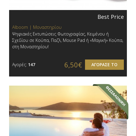
Best Price
Alboom | Μοναστηρίου
Ψηφιακές Εκτυπώσεις Φωτογραφίας, Κειμένου ή
Σχεδίου σε Κούπα, Παζλ, Mouse Pad ή «Μαγική» Κούπα,
στη Μοναστηρίου!
6,50€
Αγορές:
147
ΑΓΟΡΑΣΕ ΤΟ