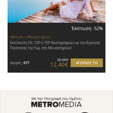
Έκπτωση -52%
Alboom | Μοναστηρίου
Εκτύπωση 50, 100 ή 150 Φωτογραφιών με την Εγγύηση
Ποιότητας της Fuji, στη Μοναστηρίου!
26,00€
Αγορές:
977
ΑΓΟΡΑΣΕ ΤΟ
12,40€
Με την Υπογραφή του Ομίλου