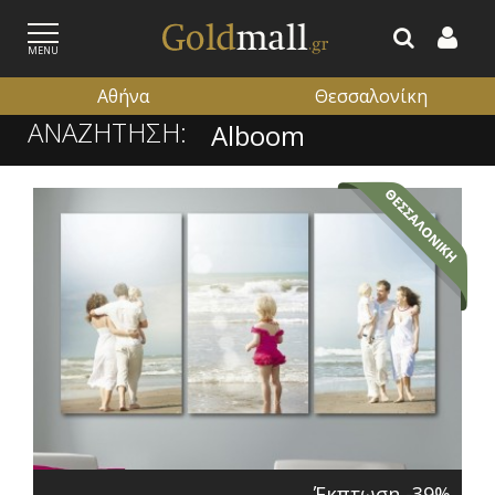
MENU
Αθήνα
Θεσσαλονίκη
ΑΝΑΖΗΤΗΣΗ:
ΕΓΓΡΑΦΗ
ΕΙΣΟΔΟΣ
Έκπτωση -39%