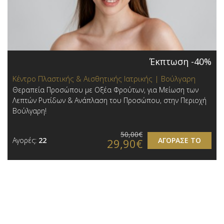
Έκπτωση -40%
Κέντρο Πλαστικής & Αισθητικής Ιατρικής | Βούλγαρη
Θεραπεία Προσώπου με Οξέα Φρούτων, για Μείωση των
Λεπτών Ρυτίδων & Ανάπλαση του Προσώπου, στην Περιοχή
Βούλγαρη!
50,00€
Αγορές:
22
ΑΓΟΡΑΣΕ ΤΟ
29,90€