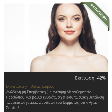
Έκπτωση -42%
Dioni Luxury | Αγίας Σοφίας
Ανώδυνη μη Επεμβατική (μη ενέσιμη) Μεσοθεραπεία
Προσώπου, για βαθιά ενυδάτωση & εντυπωσιακή βελτίωση
των λεπτών γραμμών/ρυτίδων του δέρματος, στην Αγίας
Σοφίας!