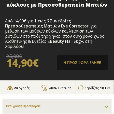
κύκλους με Πρεσσοθεραπεία Ματιών
Από 14,90€ για
1 έως 6 Συνεδρίες
Πρεσσοθεραπείας Ματιών Eye Corrector
, για
μείωση των μαύρων κύκλων και λείανση των
ρυτίδων στο πόδι της χήνας, στον σύγχρονο χώρο
Αισθητικής & Ευεξίας
«Beauty Hall Skg»
, στη
Χαριλάου!
25,00€
14,90€
Η ΠΡΟΣΦΟΡΑ ΕΛΗΞΕ
24
Αγορές
-40%
Έκπτωση
Κερδίζεις
10,10€
Περιγραφή Προσφοράς