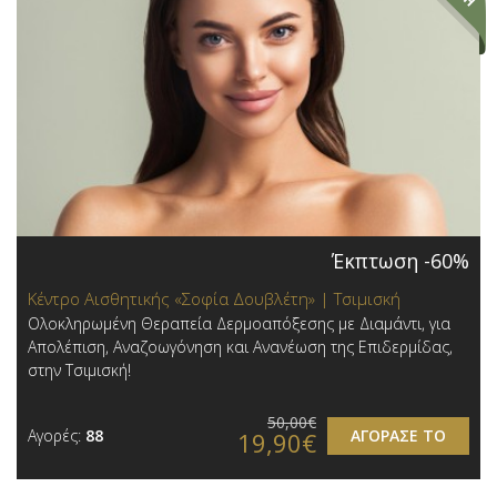
Έκπτωση -60%
Κέντρο Αισθητικής «Σοφία Δουβλέτη» | Τσιμισκή
Ολοκληρωμένη Θεραπεία Δερμοαπόξεσης με Διαμάντι, για
Απολέπιση, Αναζοωγόνηση και Ανανέωση της Επιδερμίδας,
στην Τσιμισκή!
50,00€
Αγορές:
88
ΑΓΟΡΑΣΕ ΤΟ
19,90€