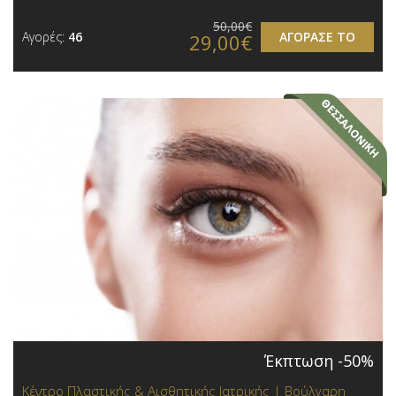
50,00€
Αγορές:
46
ΑΓΟΡΑΣΕ ΤΟ
29,00€
Έκπτωση -50%
Κέντρο Πλαστικής & Αισθητικής Ιατρικής | Βούλγαρη