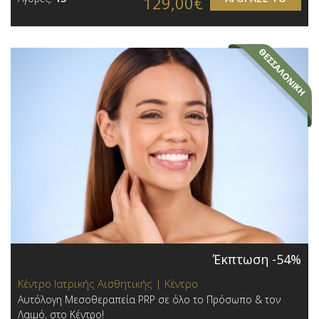
129,00€
Έκπτωση -54%
Κέντρο Ιατρικής Αισθητικής | Κέντρο
Αυτόλογη Μεσοθεραπεία PRP σε όλο το Πρόσωπο & τον
Λαιμό, στο Κέντρο!