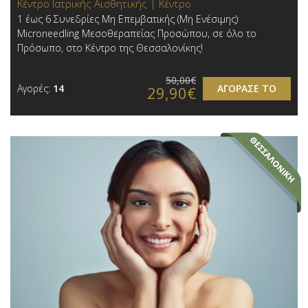
Κέντρο Ιατρικής Αισθητικής | Κέντρο
1 έως 6 Συνεδρίες Μη Επεμβατικής (Μη Ενέσιμης)
Microneedling Μεσοθεραπείας Προσώπου, σε όλο το
Πρόσωπο, στο Κέντρο της Θεσσαλονίκης!
50,00€
Αγορές:
14
ΑΓΟΡΑΣΕ ΤΟ
29,90€