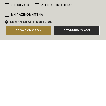
ΣΤΌΧΕΥΣΗΣ
ΛΕΙΤΟΥΡΓΙΚΌΤΗΤΑΣ
ΜΗ ΤΑΞΙΝΟΜΗΜΈΝΑ
NEWSLETTER
ΕΜΦΆΝΙΣΗ ΛΕΠΤΟΜΕΡΕΙΏΝ
Για να ενημερώνεστε άμεσα για τους Διαγωνισμούς, τα
ΑΠΟΔΟΧΉ ΌΛΩΝ
ΑΠΌΡΡΙΨΗ ΌΛΩΝ
Δώρα, τις Νέες Προσφορές & τις Νέες Δωροεπιταγές
του Goldmall
Συμφωνώ με τους
Όρους και τις Προϋποθέσεις
και την
Πολιτική απορρήτου