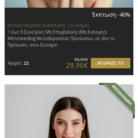
Έκπτωση -40%
Κέντρο Ιατρικής Αισθητικής | Εύοσμος
1 έως 6 Συνεδρίες Μη Επεμβατικής (Μη Ενέσιμης)
Microneedling Μεσοθεραπείας Προσώπου, σε όλο το
Πρόσωπο, στον Εύοσμο!
50,00€
Αγορές:
22
ΑΓΟΡΑΣΕ ΤΟ
29,90€