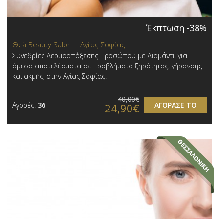
Έκπτωση -38%
Θeà Beauty Salon | Αγίας Σοφίας
Συνεδρίες Δερμοαπόξεσης Προσώπου με Διαμάντι, για
άμεσα αποτελέσματα σε προβλήματα ξηρότητας, γήρανσης
και ακμής, στην Αγίας Σοφίας!
40,00€
Αγορές:
36
ΑΓΟΡΑΣΕ ΤΟ
24,90€