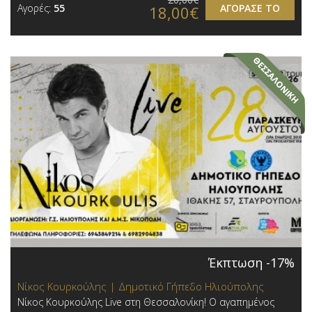
Αγορές:
55
ΑΓΟΡΑΣΕ ΤΟ
18,00€
Έκπτωση -17%
Νίκος Κουρκούλης | Δημοτικό Γήπεδο Ηλιούπολης
Νίκος Κουρκούλης Live στη Θεσσαλονίκη! Ο αγαπημένος