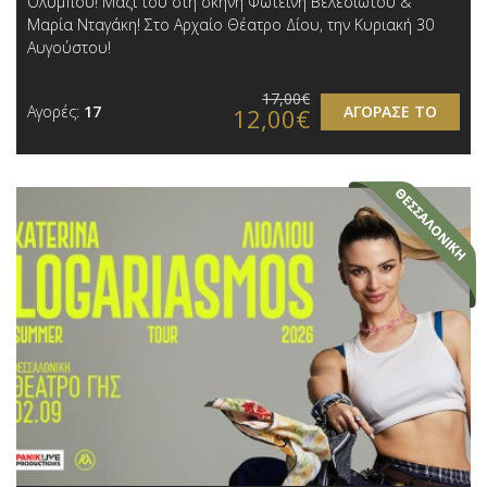
Ολύμπου! Μαζί του στη σκηνή Φωτεινή Βελεσιώτου &
Μαρία Νταγάκη! Στο Αρχαίο Θέατρο Δίου, την Κυριακή 30
Αυγούστου!
17,00€
Αγορές:
17
ΑΓΟΡΑΣΕ ΤΟ
12,00€