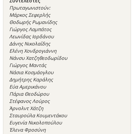
Συντελεστές
Πρωταγωνιστούν:
Μάρκος Σεφερλής
Θοδωρής Ρωμανίδης
Γιώργος Λαμπάτος
Λεωνίδας Ιορδάνου
Δάνης Νικολαΐδης
Ελένη Χονδρογιάννη
Νάνσυ Χατζηθεοδωρίδου
Γιώργος Μαντάς
Νάσια Κοσμάογλου
Δημήτρης Καράλης
Εύα Αμερικάνου
Πάρια Θεοδώρου
Στέφανος Λούρος
Άρνολντ Χάτζη
Σταυρούλα Κουμεντάκου
Ευγενία Νικολοπούλου
Έλενα Φροσύνη