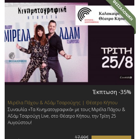
Έκπτωση -35%
Μιρέλα Πάχου & Αδάμ Τσαρούχης | Θέατρο Κήπου
Συναυλία «Τα Κινηματογραφικά» με τους Μιρέλα Πάχου &
Αδάμ Τσαρούχη Live, στο Θέατρο Κήπου, την Τρίτη 25
Αυγούστου!
17,00€