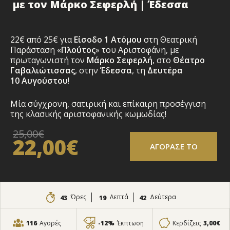
με τον Μάρκο Σεφερλή | Έδεσσα
22€ από 25€ για
Είσοδο 1 Ατόμου
στη Θεατρική
Παράσταση «
Πλούτος
» του Αριστοφάνη
,
με
πρωταγωνιστή τον
Μάρκο Σεφερλή
,
στο
Θ
έατρο
Γαβαλιώτισσας
, στην
Έδεσσα
, τη
Δευτέρα
10
Αυγούστ
ου
!
Μία σύγχρονη, σατιρική και επίκαιρη προσέγγιση
της κλασικής αριστοφανικής κωμωδίας!
25,00€
22,00€
ΑΓΟΡΑΣΕ ΤΟ
Ώρες
Λεπτά
Δεύτερα
43
19
41
116
Αγορές
-12%
Έκπτωση
Κερδίζεις
3,00€