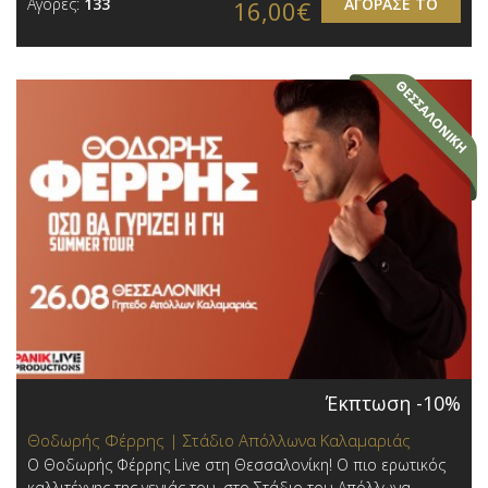
Αγορές:
133
ΑΓΟΡΑΣΕ ΤΟ
16,00€
Έκπτωση -10%
Θοδωρής Φέρρης | Στάδιο Απόλλωνα Καλαμαριάς
Ο Θοδωρής Φέρρης Live στη Θεσσαλονίκη! Ο πιο ερωτικός
καλλιτέχνης της γενιάς του, στο Στάδιο του Απόλλωνα