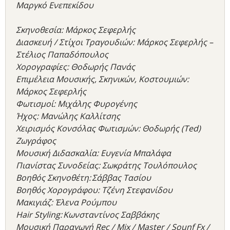
Μαργκό Ενεπεκίδου
Σκηνοθεσία: Μάρκος Σεφερλής
Διασκευή / Στίχοι Τραγουδιών: Μάρκος Σεφερλής –
Στέλιος Παπαδόπουλος
Χορογραφίες: Θοδωρής Πανάς
Επιμέλεια Μουσικής, Σκηνικών, Κοστουμιών:
Μάρκος Σεφερλής
Φωτισμοί: Μιχάλης Φυρογένης
Ήχος: Μανώλης Καλλίτσης
Χειρισμός Κονσόλας Φωτισμών: Θοδωρής (Ted)
Ζωγράφος
Μουσική Διδασκαλία: Ευγενία Μπαλάφα
Πιανίστας Συνοδείας: Σωκράτης Τουλόπουλος
Βοηθός Σκηνοθέτη: Σάββας Τασίου
Βοηθός Χορογράφου: Τζένη Στεφανίδου
Μακιγιάζ: Έλενα Ρούμπου
Hair Styling: Κωνσταντίνος Σαββάκης
Μουσική Παραγωγή Rec / Mix / Master / Sounf Fx /