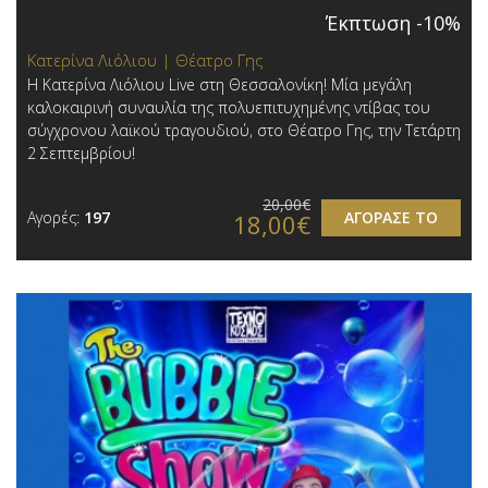
Έκπτωση -10%
Κατερίνα Λιόλιου | Θέατρο Γης
Η Κατερίνα Λιόλιου Live στη Θεσσαλονίκη! Μία μεγάλη
καλοκαιρινή συναυλία της πολυεπιτυχημένης ντίβας του
σύγχρονου λαϊκού τραγουδιού, στο Θέατρο Γης, την Τετάρτη
2 Σεπτεμβρίου!
20,00€
Αγορές:
197
ΑΓΟΡΑΣΕ ΤΟ
18,00€