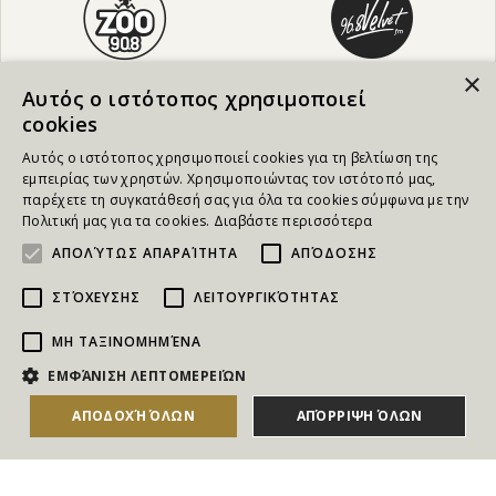
×
Αυτός ο ιστότοπος χρησιμοποιεί
cookies
Αυτός ο ιστότοπος χρησιμοποιεί cookies για τη βελτίωση της
εμπειρίας των χρηστών. Χρησιμοποιώντας τον ιστότοπό μας,
παρέχετε τη συγκατάθεσή σας για όλα τα cookies σύμφωνα με την
Πολιτική μας για τα cookies.
Διαβάστε περισσότερα
ΑΠΟΛΎΤΩΣ ΑΠΑΡΑΊΤΗΤΑ
ΑΠΌΔΟΣΗΣ
ΣΤΌΧΕΥΣΗΣ
ΛΕΙΤΟΥΡΓΙΚΌΤΗΤΑΣ
ΜΗ ΤΑΞΙΝΟΜΗΜΈΝΑ
NEWSLETTER
ΕΜΦΆΝΙΣΗ ΛΕΠΤΟΜΕΡΕΙΏΝ
Για να ενημερώνεστε άμεσα για τους Διαγωνισμούς, τα
ΑΠΟΔΟΧΉ ΌΛΩΝ
ΑΠΌΡΡΙΨΗ ΌΛΩΝ
ΑΓΟΡΑΣΕ ΤΟ
Δώρα, τις Νέες Προσφορές & τις Νέες Δωροεπιταγές
του Goldmall