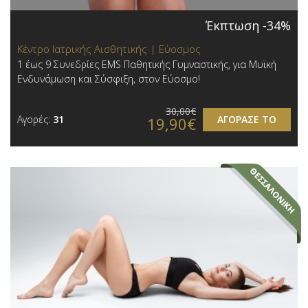
Έκπτωση -34%
Κέντρο Ιατρικής Αισθητικής | Εύοσμος
1 έως 9 Συνεδρίες EMS Παθητικής Γυμναστικής, για Μυϊκή
Ενδυνάμωση και Σύσφιξη, στον Εύοσμο!
30,00€
Αγορές:
31
ΑΓΟΡΑΣΕ ΤΟ
19,90€