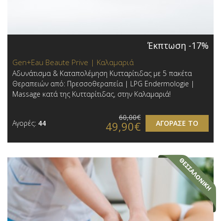
Έκπτωση -17%
Gen+Eau Beaute Prive | Καλαμαριά
Αδυνάτισμα & Καταπολέμηση Κυτταρίτιδας με 5 πακέτα
Θεραπειών από: Πρεσσοθεραπεία | LPG Endermologie |
Massage κατά της Κυτταρίτιδας, στην Καλαμαριά!
60,00€
Αγορές:
44
ΑΓΟΡΑΣΕ ΤΟ
49,90€