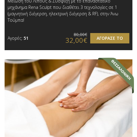
Μείωση του Λίπους & Σύσφιξη με το επαναστατικό
μηχάνημα Rena Sculpt που διαθέτει 3 τεχνολογίες σε 1
(μαγνητική διέγερση, ηλεκτρική διέγερση & RF), στην Άνω
Τούμπα!
80,00€
Αγορές:
51
ΑΓΟΡΑΣΕ ΤΟ
32,00€