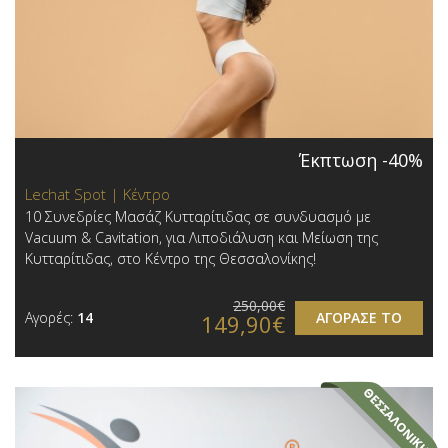
Έκπτωση -40%
Lechat Spot | Κέντρο
10 Συνεδρίες Μασάζ Κυτταρίτιδας σε συνδυασμό με
Vacuum & Cavitation, για Λιποδιάλυση και Μείωση της
Κυτταρίτιδας, στο Κέντρο της Θεσσαλονίκης!
250,00€
Αγορές:
14
ΑΓΟΡΑΣΕ ΤΟ
149,90€