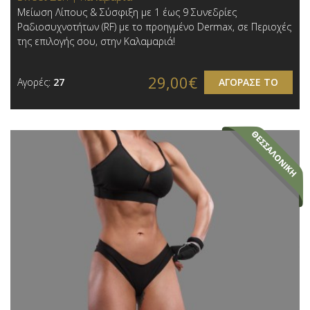
Μείωση Λίπους & Σύσφιξη με 1 έως 9 Συνεδρίες
Ραδιοσυχνοτήτων (RF) με το προηγμένο Dermax, σε Περιοχές
της επιλογής σου, στην Καλαμαριά!
29,00€
Αγορές:
27
ΑΓΟΡΑΣΕ ΤΟ