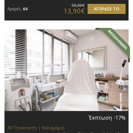
50,00€
Αγορές:
64
ΑΓΟΡΑΣΕ ΤΟ
13,90€
Έκπτωση -17%
Afi Treatments | Καλαμαριά