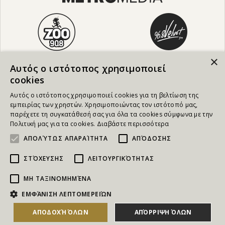
×
Αυτός ο ιστότοπος χρησιμοποιεί
cookies
Αυτός ο ιστότοπος χρησιμοποιεί cookies για τη βελτίωση της
εμπειρίας των χρηστών. Χρησιμοποιώντας τον ιστότοπό μας,
παρέχετε τη συγκατάθεσή σας για όλα τα cookies σύμφωνα με την
Πολιτική μας για τα cookies.
Διαβάστε περισσότερα
ΑΠΟΛΎΤΩΣ ΑΠΑΡΑΊΤΗΤΑ
ΑΠΌΔΟΣΗΣ
ΣΤΌΧΕΥΣΗΣ
ΛΕΙΤΟΥΡΓΙΚΌΤΗΤΑΣ
ΜΗ ΤΑΞΙΝΟΜΗΜΈΝΑ
NEWSLETTER
ΕΜΦΆΝΙΣΗ ΛΕΠΤΟΜΕΡΕΙΏΝ
Για να ενημερώνεστε άμεσα για τους Διαγωνισμούς, τα
ΑΠΟΔΟΧΉ ΌΛΩΝ
ΑΠΌΡΡΙΨΗ ΌΛΩΝ
ΑΓΟΡΑΣΕ ΤΟ
Δώρα, τις Νέες Προσφορές & τις Νέες Δωροεπιταγές