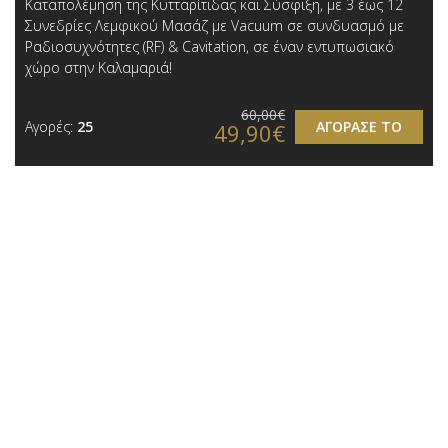
Καταπολέμηση της Κυτταρίτιδας και Σύσφιξη, με 3 έως 12
Συνεδρίες Λεμφικoύ Μασάζ με Vacuum σε συνδυασμό με
Ραδιοσυχνότητες (RF) & Cavitation, σε έναν εντυπωσιακό
χώρο στην Καλαμαριά!
60,00€
Αγορές:
25
ΑΓΟΡΑΣΕ ΤΟ
49,90€