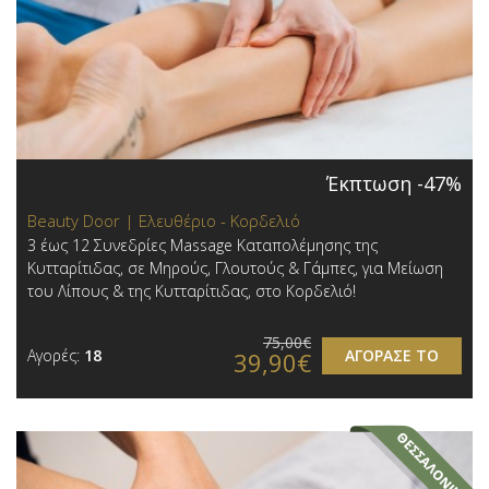
Έκπτωση -47%
Beauty Door | Ελευθέριο - Κορδελιό
3 έως 12 Συνεδρίες Massage Καταπολέμησης της
Κυτταρίτιδας, σε Μηρούς, Γλουτούς & Γάμπες, για Μείωση
του Λίπους & της Κυτταρίτιδας, στο Κορδελιό!
75,00€
Αγορές:
18
ΑΓΟΡΑΣΕ ΤΟ
39,90€