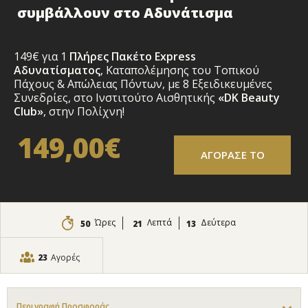
συμβάλλουν στο Αδυνάτισμα
149€ για 1
Πλήρες Πακέτο Express
Αδυνατίσματος
, Καταπολέμησης του Τοπικού
Πάχους & Απώλειας Πόντων, με 8 Εξειδικευμένες
Συνεδρίες, στο Ινστιτούτο Αισθητικής
«DK Beauty
Club»
, στην Πολίχνη!
149,00€
ΑΓΟΡΑΣΕ ΤΟ
Ώρες
Λεπτά
Δεύτερα
50
21
12
23
Αγορές
Περιγραφή Προσφοράς