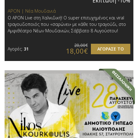
Έκπτωση -10%
APON | Νέα Μουδανιά
Ο APON Live στη Χαλκιδική! Ο super επιτυχημένος και viral
τραγουδοποιός που «σαρώνει» με κάθε του τραγούδι, στο
Αμφιθέατρο Νέων Μουδανιών, Σάββατο 8 Αυγούστου!
20,00€
Αγορές:
31
ΑΓΟΡΑΣΕ ΤΟ
18,00€