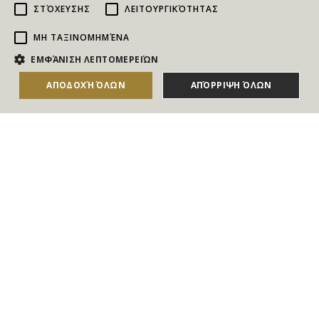
ΣΤΌΧΕΥΣΗΣ
ΛΕΙΤΟΥΡΓΙΚΌΤΗΤΑΣ
ΜΗ ΤΑΞΙΝΟΜΗΜΈΝΑ
NEWSLETTER
ΕΜΦΆΝΙΣΗ ΛΕΠΤΟΜΕΡΕΙΏΝ
Για να ενημερώνεστε άμεσα για τους Διαγωνισμούς, τα
ΑΠΟΔΟΧΉ ΌΛΩΝ
ΑΠΌΡΡΙΨΗ ΌΛΩΝ
Δώρα, τις Νέες Προσφορές & τις Νέες Δωροεπιταγές
του Goldmall
Συμφωνώ με τους
Όρους και τις Προϋποθέσεις
και την
Πολιτική απορρήτου