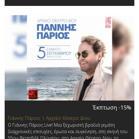
Έκπτωση -15%
Γιάννης Πάριος | Αρχαίο Θέατρο Δίου
Ο Γιάννης Πάριος Live! Μια ξεχωριστή βραδιά γεμάτη
διαχρονικές επιτυχίες, έρωτα και συγκίνηση, στη σκηνή του
55ου Φεστιβάλ Ολύμπου, στο Αρχαίο Θέατρο Δίου, το