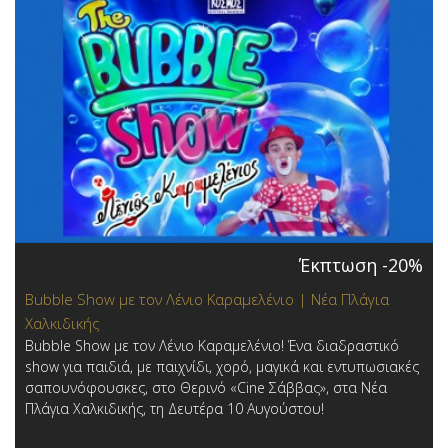
Έκπτωση -20%
Bubble Show με τον Λένιο Καραμελένιο | Νέα Πλάγια
Χαλκιδικής
Bubble Show με τον Λένιο Καραμελένιο! Ένα διαδραστικό
show για παιδιά, με παιχνίδι, χορό, μαγικά και εντυπωσιακές
σαπουνόφουσκες, στο Θερινό «Cine Σάββας», στα Νέα
Πλάγια Χαλκιδικής, τη Δευτέρα 10 Αυγούστου!