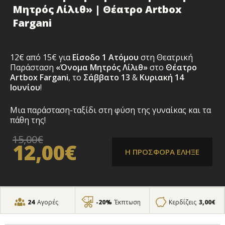
Μητρός Λίλιθ» | Θέατρο Artbox
Fargani
12€ από 15€ για
Είσοδο 1 Ατόμου
στη Θεατρική
Παράσταση
«Όνομα Μητρός Λίλιθ»
στο
Θέατρο
Artbox Fargani
, το
Σάββατο 13
&
Κυριακή 14
Ιουνίου
!
Μια παράσταση-ταξίδι στη φύση της γυναίκας και τα
πάθη της!
15,00€
12,00€
Η ΠΡΟΣΦΟΡΑ ΕΛΗΞΕ
24
Αγορές
-20%
Έκπτωση
Κερδίζεις
3,00€