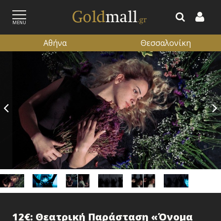
MENU
Αθήνα
Θεσσαλονίκη
ΕΓΓΡΑΦΗ
ΕΙΣΟΔΟΣ
12€: Θεατρική Παράσταση «Όνομα