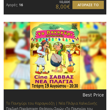
10,00€
Αγορές:
16
ΑΓΟΡΑΣΕ ΤΟ
8,00€
Best Price
Το Πανηγύρι του Καραγκιόζη | Νέα Πλάγια Χαλκιδικής
Παιδική Παράσταση Θεάτρου Σκιών «Το Πανηγύρι του