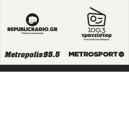
NEWSLETTER
Για να ενημερώνεστε άμεσα για τους Διαγωνισμούς, τα
Δώρα, τις Νέες Προσφορές & τις Νέες Δωροεπιταγές
του Goldmall