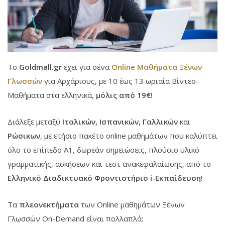
Το
Goldmall.
gr
έχει για σένα
Online Μαθήματα Ξένων
Γλωσσών
για Αρχάριους, με 10 έως 13 ωριαία Βίντεο-
Μαθήματα στα ελληνικά,
μόλις από 19€!
Διάλεξε μεταξύ
Ιταλικών, Ισπανικών, Γαλλικών
και
Ρώσικων
, με ετήσιο πακέτο online μαθημάτων που καλύπτει
όλο το επίπεδο Α1, δωρεάν σημειώσεις, πλούσιο υλικό
γραμματικής, ασκήσεων και τεστ ανακεφαλαίωσης, από το
Ελληνικό Διαδικτυακό Φροντιστήριο i-Εκπαίδευση
!
Τα
πλεονεκτήματα
των Online μαθημάτων Ξένων
Γλωσσών On-Demand είναι πολλαπλά: