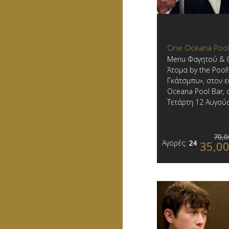
Cine Oceana Pool
Menu Φαγητού & Θ
Άτομα by the Pool
Γκάτσμπυ», στον 
Oceana Pool Bar, σ
Τετάρτη 12 Αυγού
70,0
Αγορές:
24
35,0