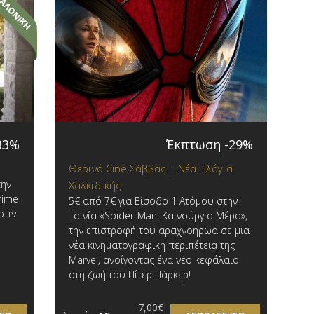
33%
Έκπτωση -29%
Θερινό Cine Σάββας | Νέα Πλάγια
την
Χαλκιδικής
rime
5€ από 7€ για Είσοδο 1 Ατόμου στην
στιν
Ταινία «Spider-Man: Καινούργια Μέρα»,
την επιστροφή του αραχνοήρωα σε μια
νέα κινηματογραφική περιπέτεια της
Marvel, ανοίγοντας ένα νέο κεφάλαιο
στη ζωή του Πίτερ Πάρκερ!
7,00€