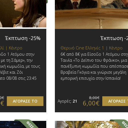
Έκπτωση -25%
Έκπτωση -
λί | Κέντρο
Θερινό Cine Ελληνίς 1 | Κέντρο
οδο 1 Ατόμου στην
6€ από 8€ για Είσοδο 1 Ατόμου στη
με τη Σάμερ», την
Ταινία «Το Δείπνο του Φράνκο», μια
ική κωμωδία, με τους
πανέξυπνη κωμωδία που απέσπασε
έβιτ και Ζόι
Βραβεία Γκόγια και γνώρισε μεγάλη
το 08/08 στις 23:45
εμπορική επιτυχία στην Ισπανία!
0€
8,00€
ΑΓΟΡΑΣΕ ΤΟ
Αγορές:
21
ΑΓΟΡΑΣΕ 
0€
6,00€