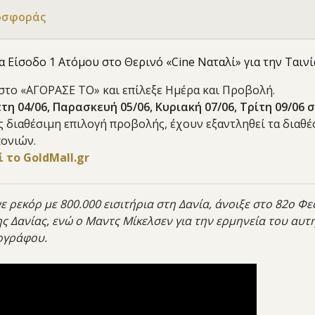
οσφοράς
α Είσοδο 1 Ατόμου
στο Θερινό
«Cine Ναταλί
» για την Ταιν
 στο «ΑΓΟΡΑΣΕ ΤΟ» και επίλεξε Ημέρα και Προβολή.
τη 04/06, Παρασκευή 05/06, Κυριακή 07/06, Τρίτη 09/06 σ
ις διαθέσιμη επιλογή προβολής, έχουν εξαντληθεί τα διαθ
ονιών.
 το GoldMall.gr
νε ρεκόρ με 800.000 εισιτήρια στη Δανία, άνοιξε στο 82o Φ
ης Δανίας, ενώ ο Μαντς Μίκελσεν για την ερμηνεία του αυ
ογράφου.