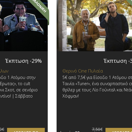
Έκπτωση -29%
Έκπτωση -
λλων
Θερινό Cine Πυλαία
οδο 1 Ατόμου στην
5€ από 7,5€ για Είσοδο 1 Ατόμου σ
 Έρωτας», το cult
Ταινία «Tuner», ένα συναρπαστικό c
όνι Σκοτ, σε σενάριο
θρίλερ με τους Λίο Γούνταλ και Ντά
ντίνο! | Σάββατο
Χόφμαν!
0€
7,50€