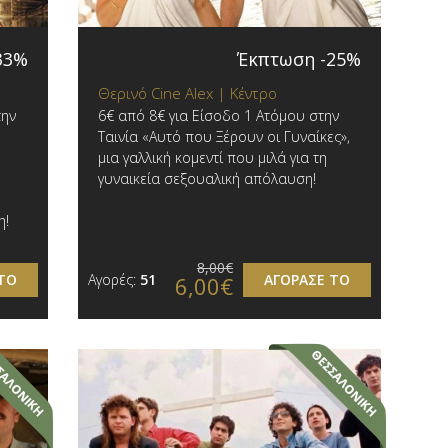
33%
Έκπτωση -25%
Θερινό Cine Alex | Κέντρο
την
6€ από 8€ για Είσοδο 1 Ατόμου στην
Ταινία «Αυτό που Ξέρουν οι Γυναίκες»,
μια γαλλική κομεντί που μιλά για τη
γυναικεία σεξουαλική απόλαυση!
η!
8,00€
ΤΟ
Αγορές:
51
ΑΓΟΡΑΣΕ ΤΟ
6,00€