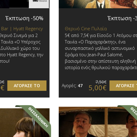
Έκπτωση -50%
Έκπτωση -
 Bar | Hyatt Regency
Θερινό Cine Πυλαία
ερινό Σινεμά για 2
5€ από 7,5€ για Είσοδο 1 Ατόμου σ
! Ταινία «Ο Υπέροχος
Ταινία «Ο Παραχαράκτης», ένα
ειδυλλιακό χώρο του
συναρπαστικό γαλλικό αστυνομικό
το Hyatt Regency, την
δράμα του Jean-Paul Salomé,
στου!
βασισμένο στην απίστευτη αληθινή
ιστορία ενός θρυλικού παραχαράκτ
0€
7,50€
ΑΓΟΡΑΣΕ ΤΟ
Αγορές:
47
ΑΓΟΡΑΣΕ 
0€
5,00€