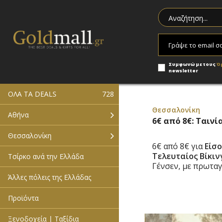
Συμφωνώ με τους
Ό
newsletter
ΟΛΑ ΤΑ DEALS
728
Θεσσαλονίκη
Αθήνα
6€ από 8€: Ταινί
Θεσσαλονίκη
6€ από 8€ για
Είσ
Τελευταίος Βίκιν
Τσίρκο ανά την Ελλάδα
Γένσεν, με πρωτα
Άλλες πόλεις της Ελλάδας
Προϊόντα
Ξενοδοχεία | Ταξίδια