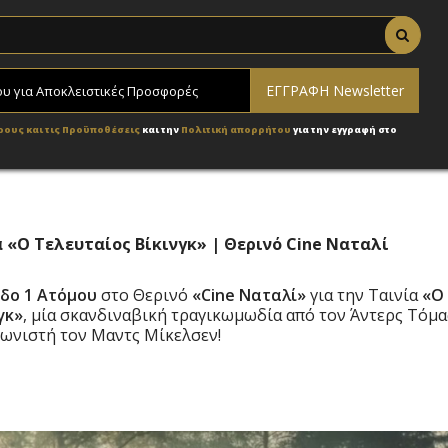
ρους και τις Προϋποθέσεις
και την
Πολιτική απορρήτου
για την εγγραφή στο
α «Ο Τελευταίος Βίκινγκ» | Θερινό Cine Ναταλί
οδο 1 Ατόμου
στο Θερινό
«Cine Ναταλί»
για την Ταινία
«Ο
γκ»
, μία σκανδιναβική τραγικωμωδία από τον Άντερς Τόμα
γωνιστή τον Μαντς Μίκελσεν!