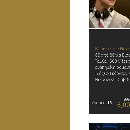
Θερινό Cine Νατα
6€ από 8€ για Είσ
Ταινία «500 Μέρες 
αγαπημένη ρομαντ
Τζόζεφ Γκόρντον-Λ
Ντεσανέλ! | Σάββα
8,0
Αγορές:
15
6,0