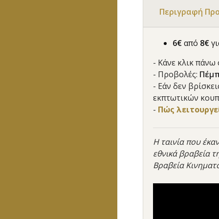
Περιγραφή Πρ
6€
από
8
€
γι
- Κάνε κλικ πάνω
- Προβολές:
Πέμπ
- Εάν δεν βρίσκε
εκπτωτικών κουπ
-
Πώς λειτουργεί
Η ταινία που έκα
εθνικά βραβεία τ
Βραβεία Κινηματ