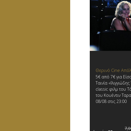
Θερινό Cine Από
5€ από 7€ για Είσ
Ταινία «Ιλιγγιώδης
classic φιλμ του Τ
του Κουέντιν Ταρα
08/08 στις 23:00
7,0