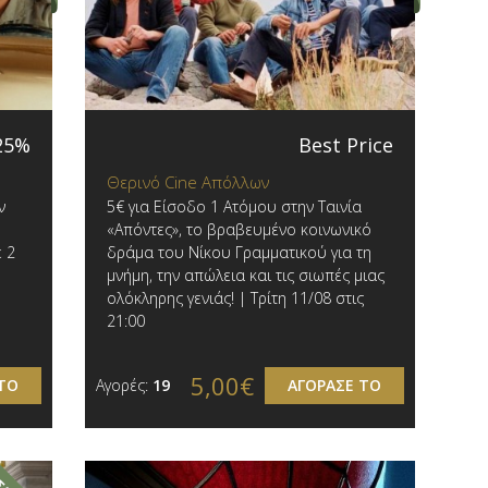
25%
Best Price
Θερινό Cine Απόλλων
ν
5€ για Είσοδο 1 Ατόμου στην Ταινία
«Απόντες», το βραβευμένο κοινωνικό
 2
δράμα του Νίκου Γραμματικού για τη
μνήμη, την απώλεια και τις σιωπές μιας
ολόκληρης γενιάς! | Τρίτη 11/08 στις
21:00
5,00€
ΤΟ
Αγορές:
19
ΑΓΟΡΑΣΕ ΤΟ