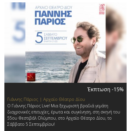
Έκπτωση -15%
Γιάννης Πάριος | Αρχαίο Θέατρο Δίου
Ο Γιάννης Πάριος Live! Μια ξεχωριστή βραδιά γεμάτη
διαχρονικές επιτυχίες, έρωτα και συγκίνηση, στη σκηνή του
55ου Φεστιβάλ Ολύμπου, στο Αρχαίο Θέατρο Δίου, το
Σάββατο 5 Σεπτεμβρίου!