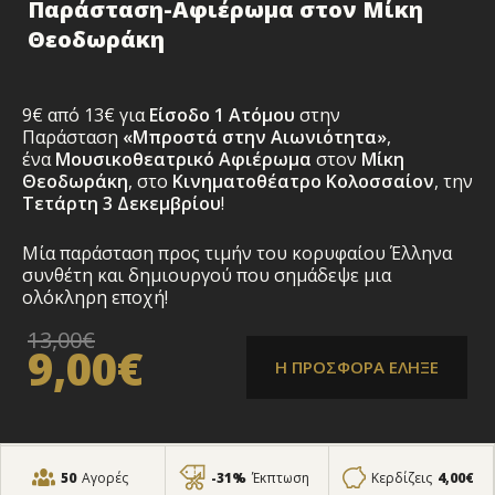
Παράσταση-Αφιέρωμα στον Μίκη
Θεοδωράκη
9€ από 13€ για
Είσοδο 1 Ατόμου
στην
Παράσταση
«Μπροστά στην Αιωνιότητα»
,
ένα
Μουσικοθεατρικό Αφιέρωμα
στον
Μίκη
Θεοδωράκη
, στο
Κινηματοθέατρο Κολοσσαίον
, την
Τετάρτη 3
Δεκεμβρίου
!
Μία παράσταση προς τιμήν του κορυφαίου Έλληνα
συνθέτη και δημιουργού που σημάδεψε μια
ολόκληρη εποχή!
13,00€
9,00€
Η ΠΡΟΣΦΟΡΑ ΕΛΗΞΕ
50
Αγορές
-31%
Έκπτωση
Κερδίζεις
4,00€