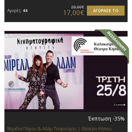
20,00€
Αγορές:
44
ΑΓΟΡΑΣΕ ΤΟ
17,00€
Έκπτωση -35%
Μιρέλα Πάχου & Αδάμ Τσαρούχης | Θέατρο Κήπου