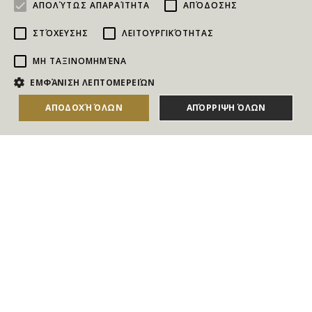
ΑΠΟΛΎΤΩΣ ΑΠΑΡΑΊΤΗΤΑ
ΑΠΌΔΟΣΗΣ
ΣΤΌΧΕΥΣΗΣ
ΛΕΙΤΟΥΡΓΙΚΌΤΗΤΑΣ
ΜΗ ΤΑΞΙΝΟΜΗΜΈΝΑ
NEWSLETTER
ΕΜΦΆΝΙΣΗ ΛΕΠΤΟΜΕΡΕΙΏΝ
Για να ενημερώνεστε άμεσα για τους Διαγωνισμούς, τα
ΑΠΟΔΟΧΉ ΌΛΩΝ
ΑΠΌΡΡΙΨΗ ΌΛΩΝ
Δώρα, τις Νέες Προσφορές & τις Νέες Δωροεπιταγές
του Goldmall
Συμφωνώ με τους
Όρους και τις Προϋποθέσεις
και την
Πολιτική απορρήτου