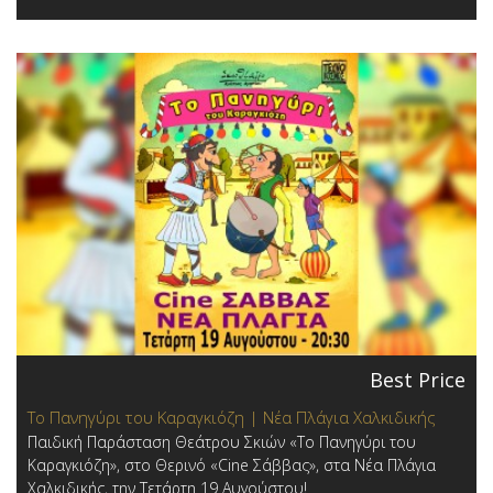
Best Price
Το Πανηγύρι του Καραγκιόζη | Νέα Πλάγια Χαλκιδικής
Παιδική Παράσταση Θεάτρου Σκιών «Το Πανηγύρι του
Καραγκιόζη», στο Θερινό «Cine Σάββας», στα Νέα Πλάγια
Χαλκιδικής, την Τετάρτη 19 Αυγούστου!